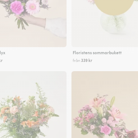
lyx
Floristens sommarbukett
kr
339 kr
från