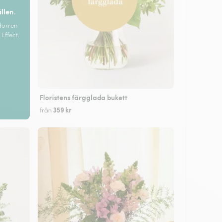
ällen.
dörren
Effect.
Floristens färgglada bukett
359 kr
från