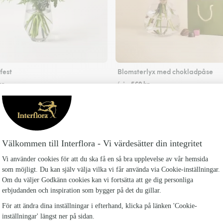
est
Blomsterlyx med chokladpåse
kr
569 kr
från
Skicka blommor
Interflora-ansluten blomsterbutik i Hjärup med
Flor