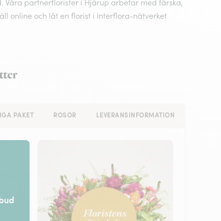
 Våra partnerflorister i Hjärup arbetar med färska,
nline och låt en florist i Interflora-nätverket
tter
IGA PAKET
ROSOR
LEVERANSINFORMATION
rbud