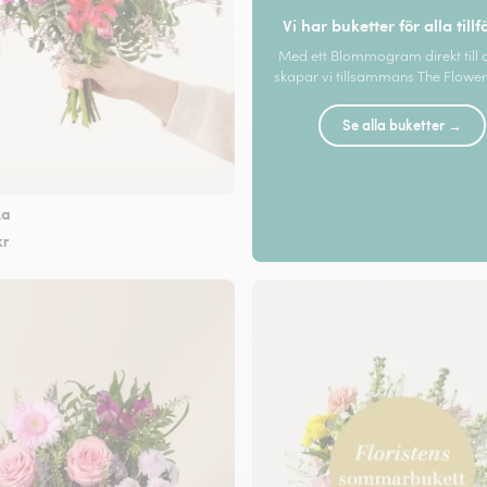
Vi har buketter för alla tillf
Med ett Blommogram direkt till 
skapar vi tillsammans The Flower 
Se alla buketter →
ka
kr