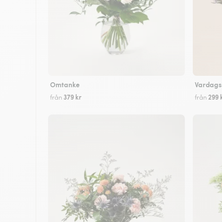
Omtanke
Vardags
379 kr
299 
från
från