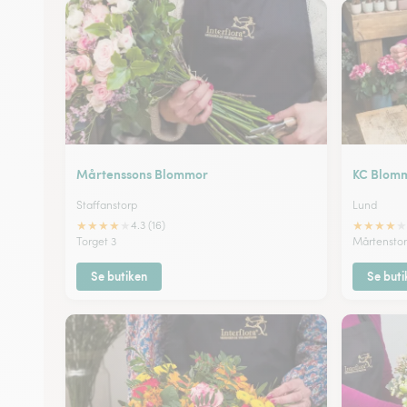
Mårtenssons Blommor
KC Blom
Staffanstorp
Lund
★
★
★
★
★
★
★
★
★
★
4.3 (16)
Torget 3
Mårtenstor
Se butiken
Se buti