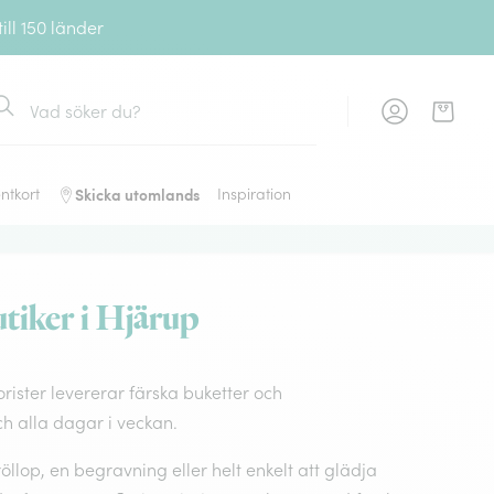
ll 150 länder
ök
Skicka utomlands
ntkort
Inspiration
tiker i Hjärup
orister levererar färska buketter och
 alla dagar i veckan.
llop, en begravning eller helt enkelt att glädja