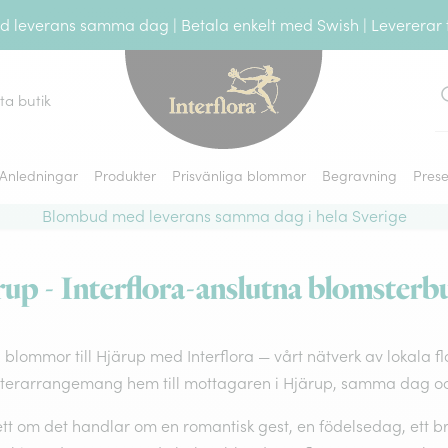
leverans samma dag | Betala enkelt med Swish | Levererar ti
tta butik
S
Anledningar
Produkter
Prisvänliga blommor
Begravning
Prese
Blombud med leverans samma dag i hela Sverige
p - Interflora-anslutna blomsterbu
 blommor till Hjärup med Interflora — vårt nätverk av lokala fl
terarrangemang hem till mottagaren i Hjärup, samma dag och
t om det handlar om en romantisk gest, en födelsedag, ett brö