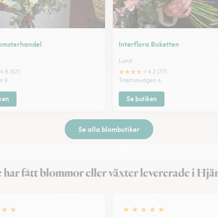
lomsterhandel
Interflora Buketten
Lund
★
★
★
★
★
4.8 (57)
4.2 (77)
n 9
Traktorsvägen 4
ken
Se butiken
Se alla blombutiker
 har fått blommor eller växter levererade i Hjä
★
★
★
★
★
★
★