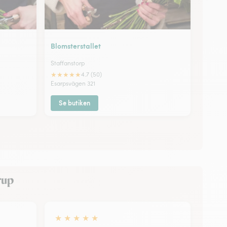
Blomsterstallet
Staffanstorp
★
★
★
★
★
4.7 (50)
Esarpsvägen 321
Se butiken
rup
★
★
★
★
★