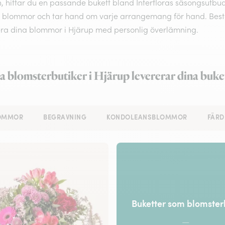
 hittar du en passande bukett bland Interfloras säsongsutbud.
 blommor och tar hand om varje arrangemang för hand. Beställ o
era dina blommor i Hjärup med personlig överlämning.
a blomsterbutiker i Hjärup levererar dina buke
LOMMOR
BEGRAVNING
KONDOLEANSBLOMMOR
FÄRD
Buketter som blomste
—