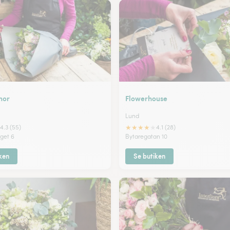
mor
Flowerhouse
Lund
★
★
★
★
★
4.3 (55)
4.1 (28)
get 6
Bytaregatan 10
ken
Se butiken