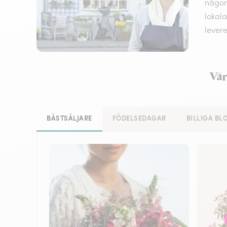
någon,
lokala
lever
Vår
BÄSTSÄLJARE
FÖDELSEDAGAR
BILLIGA B