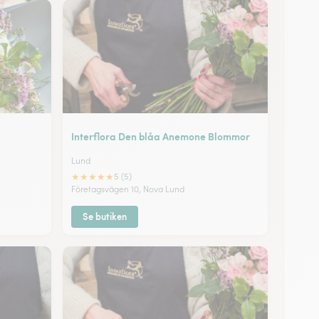
Interflora Den blåa Anemone Blommor
Lund
★
★
★
★
★
5 (5)
Företagsvägen 10, Nova Lund
Se butiken