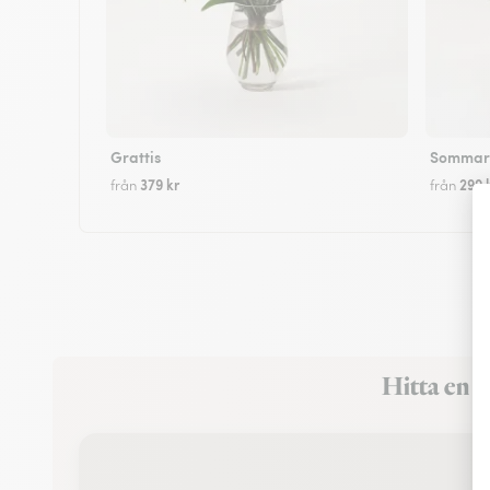
Grattis
Sommarf
379 kr
299 
från
från
Hitta en 