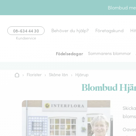
Gå till innehållet
Blombud med 
08-634 44 30
Behöver du hjälp?
Företagskund
Hi
Kundservice
Födelsedagar
Sommarens blommor
›
Florister
›
Skåne län
›
Hjärup
Hem
Blombud Hjäru
Skicka
bloms
Oavset