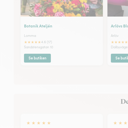
Botanik Ateljén
Arlövs B
Lomma
Arlöv
★
★
★
★
★
★
★
★
★
★
4.6 (17)
Sandstensgatan 10
Dalbyväge
Se butiken
Se buti
De
★
★
★
★
★
★
★
★