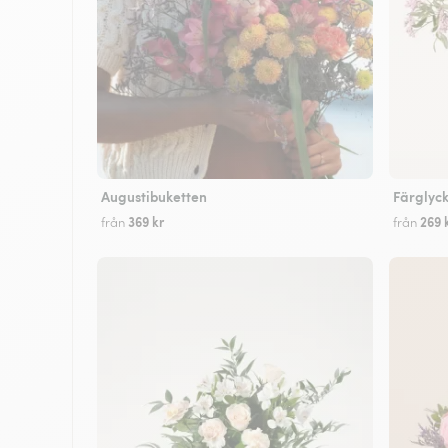
Augustibuketten
Färglyc
369 kr
269 
från
från