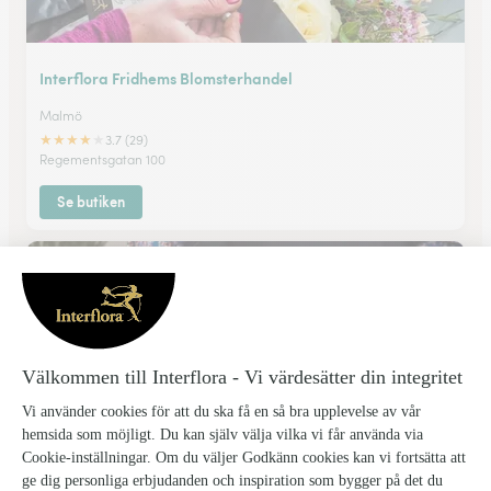
Interflora Fridhems Blomsterhandel
Malmö
★
★
★
★
★
3.7 (29)
Regementsgatan 100
Se butiken
Blomsterkronan
Svedala