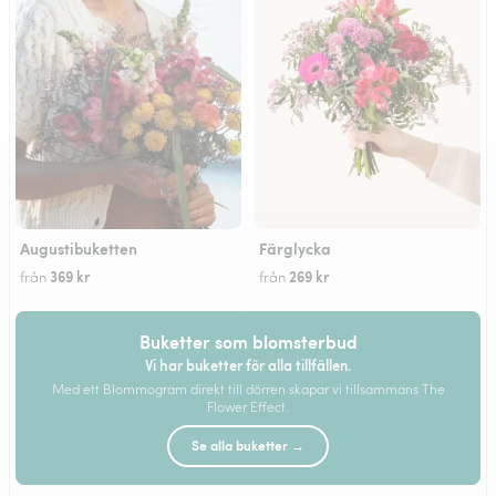
Augustibuketten
Färglycka
369 kr
269 kr
från
från
Buketter som blomsterbud
Vi har buketter för alla tillfällen.
Med ett Blommogram direkt till dörren skapar vi tillsammans The
Flower Effect.
Se alla buketter →