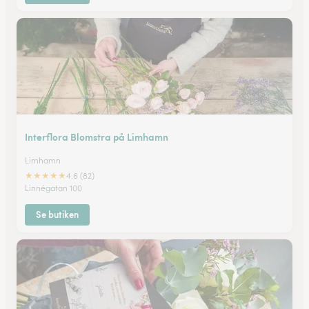
Interflora Blomstra på Limhamn
Limhamn
★
★
★
★
★
4.6 (82)
Linnégatan 100
Se butiken