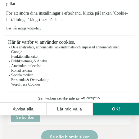
★
★
★
★
★
4.7 (106)
Gustav Österlinsväg 2
Se butiken
Regementsgatans Blomstershop
Malmö
★
★
★
★
★
3.9 (97)
Regementsgatan 25
Se butiken
Se alla blombutiker