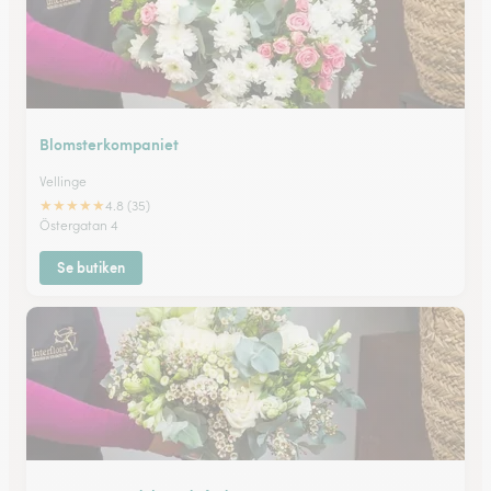
Blomsterkompaniet
Vellinge
★
★
★
★
★
4.8 (35)
Östergatan 4
Se butiken