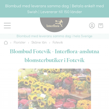
Gå till innehållet
Blombud med leverans samma dag | Betala enkelt med
Swish | Levererar till 150 länder
Blombud med leverans samma dag i hela Sverige
›
Florister
›
Skåne län
›
Fotevik
Hem
Blombud Fotevik - Interflora-anslutna
blomsterbutiker i Fotevik