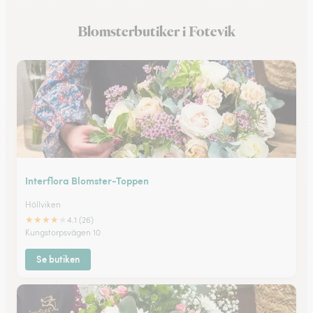
Blomsterbutiker i Hedentorp
Blomsterbutiker i Fotevik
Blomsterbutiker i Bunkeflostrand
Interflora Blomster-Toppen
Höllviken
★
★
★
★
★
4.1 (26)
Kungstorpsvägen 10
Se butiken