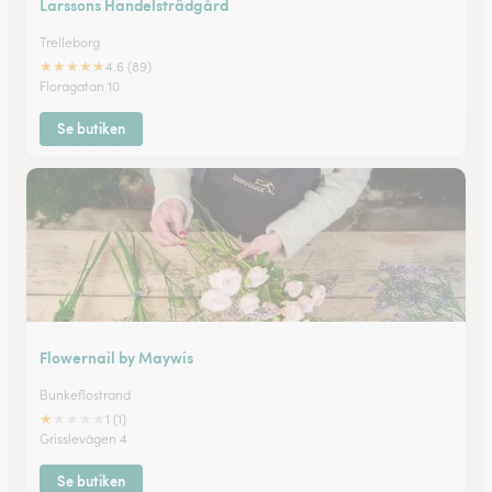
Larssons Handelsträdgård
Trelleborg
★
★
★
★
★
4.6 (89)
Floragatan 10
Se butiken
Flowernail by Maywis
Bunkeflostrand
★
★
★
★
★
1 (1)
Grisslevägen 4
Se butiken