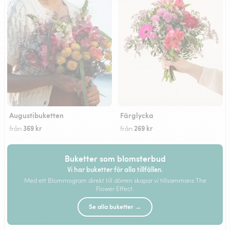
Augustibuketten
Färglycka
369 kr
269 kr
från
från
Buketter som blomsterbud
Vi har buketter för alla tillfällen.
Med ett Blommogram direkt till dörren skapar vi tillsammans The
Flower Effect.
Se alla buketter →