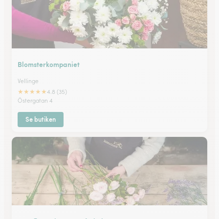
Blomsterkompaniet
Vellinge
★
★
★
★
★
4.8 (35)
Östergatan 4
Se butiken