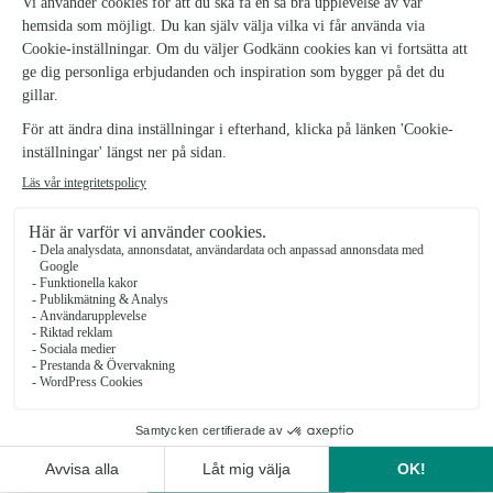
★
★
★
★
★
3.8 (48)
Hansa Compagniet.
Se butiken
Arlövs Blomsterhandel
Arlöv
★
★
★
★
★
4.8 (57)
Dalbyvägen 9
Se butiken
Se alla blombutiker