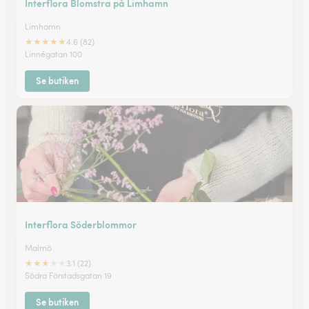
Interflora Blomstra på Limhamn
Limhamn
★
★
★
★
★
4.6 (82)
Linnégatan 100
Se butiken
Interflora Söderblommor
Malmö
★
★
★
★
★
3.1 (22)
Södra Förstadsgatan 19
Se butiken