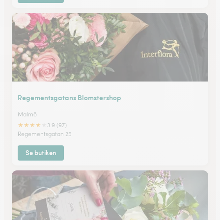
Regementsgatans Blomstershop
Malmö
★
★
★
★
★
3.9 (97)
Regementsgatan 25
Se butiken