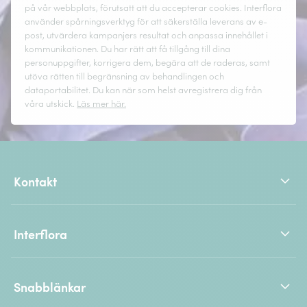
på vår webbplats, förutsatt att du accepterar cookies. Interflora
använder spårningsverktyg för att säkerställa leverans av e-
post, utvärdera kampanjers resultat och anpassa innehållet i
kommunikationen. Du har rätt att få tillgång till dina
personuppgifter, korrigera dem, begära att de raderas, samt
utöva rätten till begränsning av behandlingen och
dataportabilitet. Du kan när som helst avregistrera dig från
våra utskick.
Läs mer här.
Kontakt
Interflora
Snabblänkar