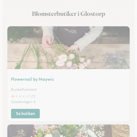
Blomsterbutiker i Hedentorp
Blomsterbutiker i Glostorp
Blomsterbutiker i Bunkeflostrand
Flowernail by Maywis
Bunkeflostrand
★
★
★
★
★
1 (1)
Grisslevägen 4
Se butiken