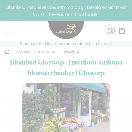
Gå till innehållet
Blombud med leverans samma dag | Betala enkelt med
Swish | Levererar till 150 länder
Blombud med leverans samma dag i hela Sverige
›
Florister
›
Skåne län
›
Glostorp
Hem
Blombud Glostorp - Interflora-anslutna
blomsterbutiker i Glostorp