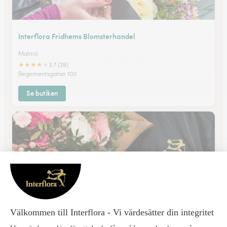
Interflora Fridhems Blomsterhandel
Malmö
★
★
★
★
★
3.7 (29)
Regementsgatan 100
Se butiken
Interflora Hansafloristen
Malmö