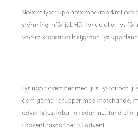
Novent lyser upp novembermörkret och hjä
stämning inför jul. Här får du alla tips fö
vackra kransar och stjärnor. Lys upp den
Lys upp november med ljus, lyktor och lju
dem gärna i grupper med matchande, men o
adventsljusstakarna redan nu. Tänd alla lj
i novent räknar ner till advent.