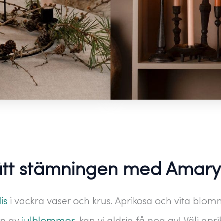
tt stämningen med Amaryl
is
i vackra vaser och krus. Aprikosa och vita blom
en av
julblommor
, kan vi aldrig få nog av! Välj apr