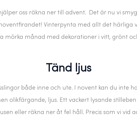
lper oss räkna ner till advent. Det är nu vi smy
r noventfirandet! Vinterpynta med allt det härliga v
na mörka månad med dekorationer i vitt, grönt och
Tänd ljus
sslingor både inne och ute. I novent kan du inte 
likfärgande, ljus. Ett vackert lysande stilleben
usen eller räkna ner åt fel håll. Precis som vi vid 