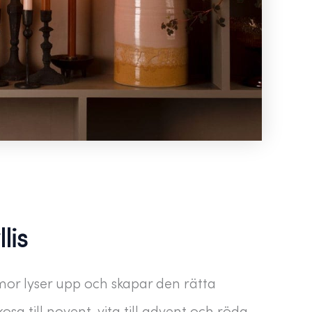
lis
mor lyser upp och skapar den rätta
ikosa till novent, vita till advent och röda