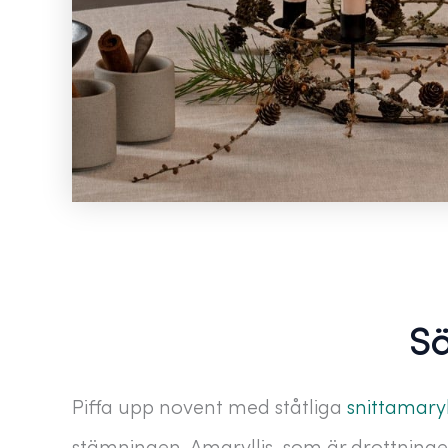
Sä
Piffa upp novent med ståtliga
snittamaryl
stämningen. Amaryllis, som är drottning