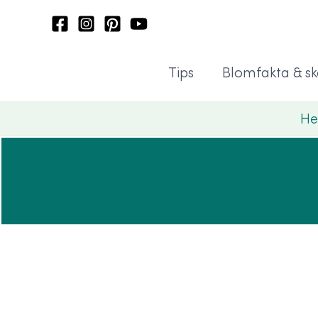
Hoppa
till
innehåll
Tips
Blomfakta & sk
H