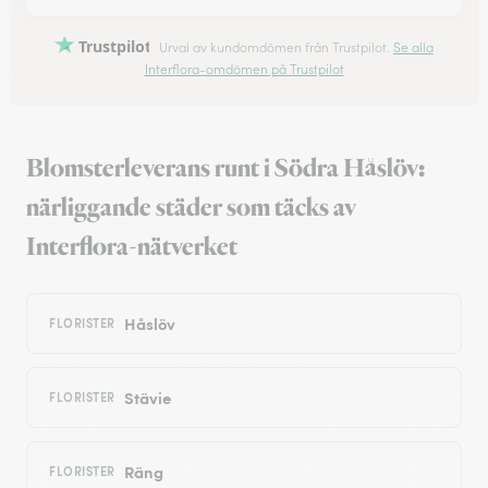
Trustpilot
Urval av kundomdömen från Trustpilot.
Se alla
Interflora-omdömen på Trustpilot
Blomsterleverans runt i Södra Håslöv:
närliggande städer som täcks av
Interflora-nätverket
Håslöv
FLORISTER
Stävie
FLORISTER
Räng
FLORISTER