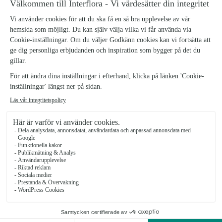
Malmö
★
★
★
★
★
3.1 (22)
Södra Förstadsgatan 19
Se butiken
Interflora Fridhems Blomsterhandel
Malmö
★
★
★
★
★
3.7 (29)
Regementsgatan 100
Se butiken