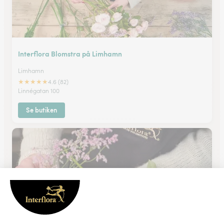
Interflora Blomstra på Limhamn
Limhamn
★
★
★
★
★
4.6 (82)
Linnégatan 100
Se butiken
Interflora Söderblommor