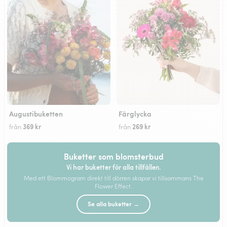
Augustibuketten
Färglycka
369 kr
269 kr
från
från
Buketter som blomsterbud
Vi har buketter för alla tillfällen.
Med ett Blommogram direkt till dörren skapar vi tillsammans The
Flower Effect.
Se alla buketter →