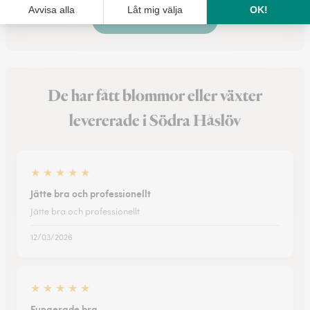
Se alla blombutiker
De har fått blommor eller växter
levererade i Södra Håslöv
★
★
★
★
★
Jätte bra och professionellt
Jätte bra och professionellt
12/03/2026
★
★
★
★
★
Fungerade bra