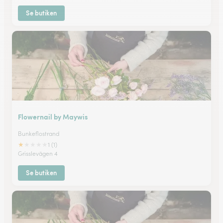
Se butiken
Flowernail by Maywis
Bunkeflostrand
★
★
★
★
★
1 (1)
Grisslevägen 4
Se butiken