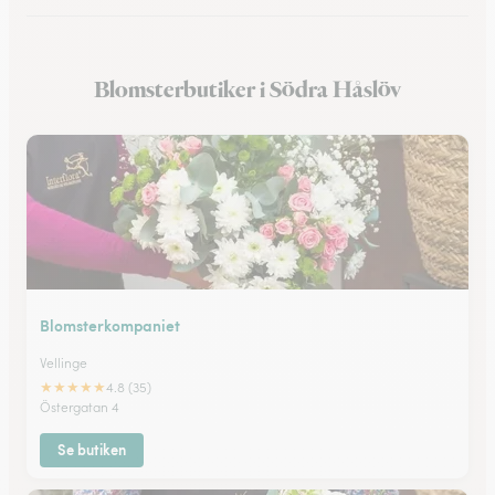
Blomsterbutiker i Hedentorp
Blomsterbutiker i Södra Håslöv
Blomsterbutiker i Bunkeflostrand
Blomsterkompaniet
Vellinge
★
★
★
★
★
4.8 (35)
Östergatan 4
Se butiken