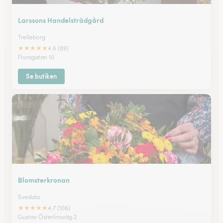
Larssons Handelsträdgård
Trelleborg
★
★
★
★
★
4.6 (89)
Floragatan 10
Se butiken
Blomsterkronan
Svedala
★
★
★
★
★
4.7 (106)
Gustav Österlinsväg 2