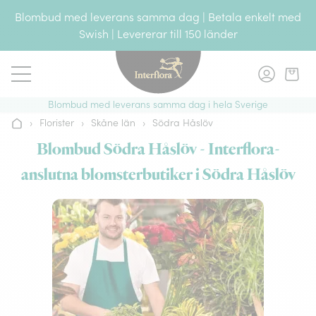
Gå till innehållet
Blombud med leverans samma dag | Betala enkelt med
Swish | Levererar till 150 länder
Blombud med leverans samma dag i hela Sverige
›
Florister
›
Skåne län
›
Södra Håslöv
Hem
Blombud Södra Håslöv - Interflora-
anslutna blomsterbutiker i Södra Håslöv