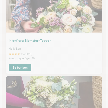
Interflora Blomster-Toppen
Höllviken
★
★
★
★
★
4.1 (26)
Kungstorpsvägen 10
Se butiken