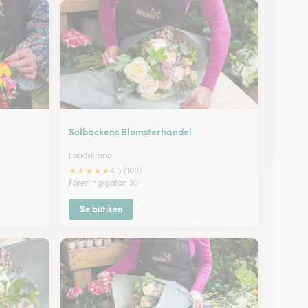
Solbackens Blomsterhandel
Landskrona
★
★
★
★
★
4.5 (100)
Föreningsgatan 30
Se butiken