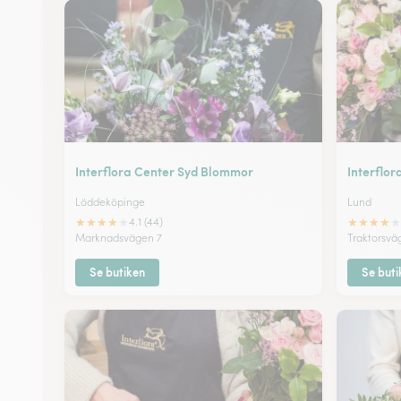
Interflora Center Syd Blommor
Interflor
Löddeköpinge
Lund
★
★
★
★
★
★
★
★
★
★
4.1 (44)
Marknadsvägen 7
Traktorsvä
Se butiken
Se buti