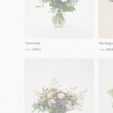
Omtanke
Vardags
379 kr
299 
från
från