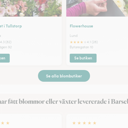
t i Tullstorp
Flowerhouse
a
Lund
★
★
★
★
★
4.3 (82)
4.1 (28)
vägen 92
Bytaregatan 10
ken
Se butiken
Se alla blombutiker
ar fått blommor eller växter levererade i Bars
★
★
★
★
★
★
★