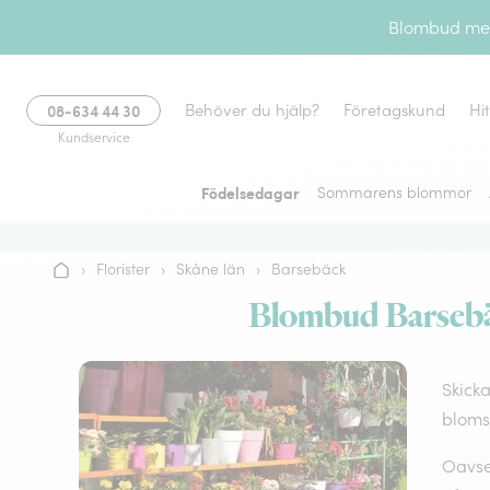
Gå till innehållet
Blombud med 
08-634 44 30
Behöver du hjälp?
Företagskund
Hi
Kundservice
Födelsedagar
Sommarens blommor
›
Florister
›
Skåne län
›
Barsebäck
Hem
Blombud Barsebäc
Skicka
bloms
Oavset