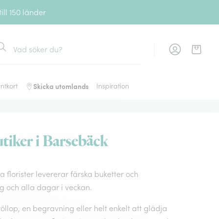
ll 150 länder
ök
Skicka utomlands
ntkort
Inspiration
tiker i Barsebäck
 florister levererar färska buketter och
 och alla dagar i veckan.
llop, en begravning eller helt enkelt att glädja