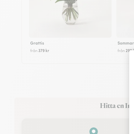
Grattis
Sommarf
379 kr
299 
från
från
Hitta en In