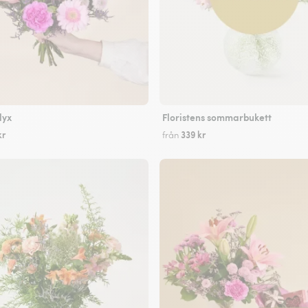
lyx
Floristens sommarbukett
kr
339 kr
från