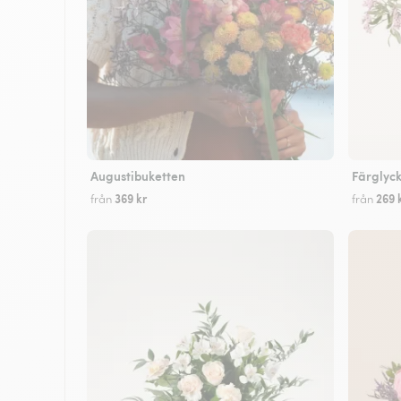
Augustibuketten
Färglyc
369 kr
269 
från
från