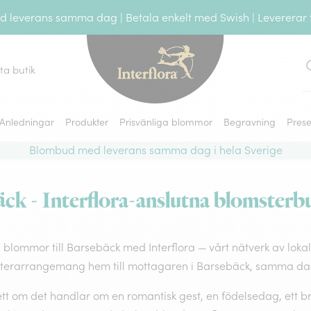
leverans samma dag | Betala enkelt med Swish | Levererar ti
tta butik
S
Anledningar
Produkter
Prisvänliga blommor
Begravning
Prese
Blombud med leverans samma dag i hela Sverige
k - Interflora-anslutna blomsterbu
 blommor till Barsebäck med Interflora — vårt nätverk av lokala
terarrangemang hem till mottagaren i Barsebäck, samma dag
t om det handlar om en romantisk gest, en födelsedag, ett brö