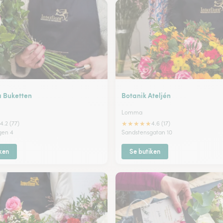
a Buketten
Botanik Ateljén
Lomma
★
★
★
★
★
4.2 (77)
4.6 (17)
gen 4
Sandstensgatan 10
ken
Se butiken