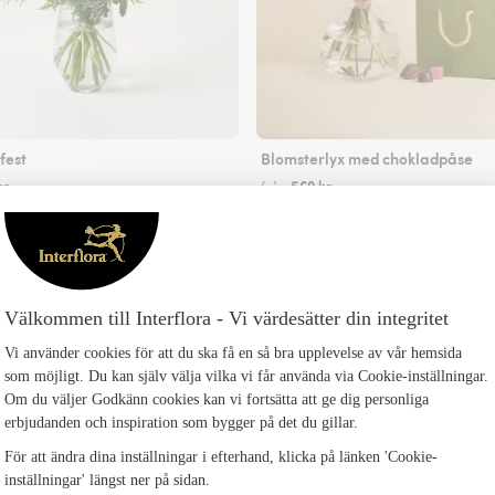
est
Blomsterlyx med chokladpåse
kr
569 kr
från
Skicka blommor
terflora-ansluten blomsterbutik i Barsebäck m
Flor