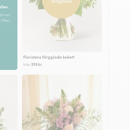
ällen.
dörren
Effect.
Floristens färgglada bukett
359 kr
från