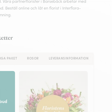
. Våra partnerflorister i Barsebäck arbetar med
eställ online och låt en florist i Interflora-
mning.
ketter
IGA PAKET
ROSOR
LEVERANSINFORMATION
rbud