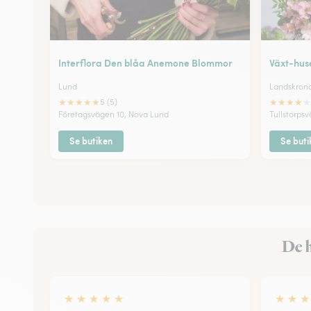
Interflora Den blåa Anemone Blommor
Växt-huse
Lund
Landskron
★
★
★
★
★
★
★
★
★
★
5 (5)
Företagsvägen 10, Nova Lund
Tullstorps
Se butiken
Se buti
De h
★
★
★
★
★
★
★
★