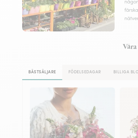
någon
färska
nätve
Våra 
BÄSTSÄLJARE
FÖDELSEDAGAR
BILLIGA B