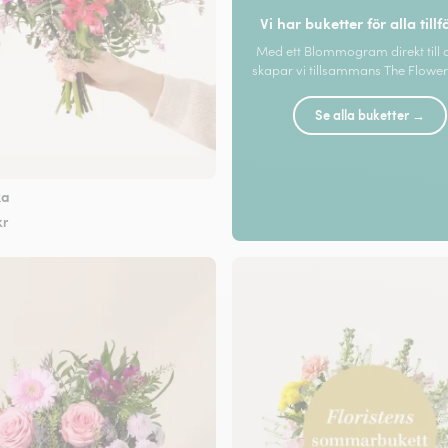
Vi har buketter för alla tillf
Med ett Blommogram direkt till 
skapar vi tillsammans The Flower 
Se alla buketter →
ka
kr