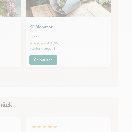
KC Blommor
Lund
★
★
★
★
★
4.3 (55)
Mårtenstorget 6
Se butiken
ebäck
★
★
★
★
★