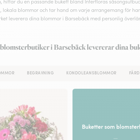
, hittar du en passande bukett bland Interfloras säsongsutbud
, lokala blommor och tar hand om varje arrangemang för hand. B
rket leverera dina blommor i Barsebäck med personlig överlä
blomsterbutiker i Barsebäck levererar dina bu
LOMMOR
BEGRAVNING
KONDOLEANSBLOMMOR
FÄRD
Buketter som blomste
—