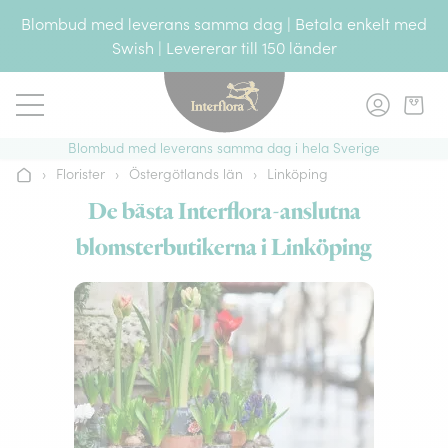
Gå till innehållet
Blombud med leverans samma dag | Betala enkelt med
Swish | Levererar till 150 länder
Blombud med leverans samma dag i hela Sverige
›
Florister
›
Östergötlands län
›
Linköping
Hem
De bästa Interflora-anslutna
blomsterbutikerna i Linköping