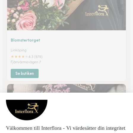
Blomstertorget
Linköping
★
★
★
★
★
4.3 (979)
Fjärrvärmevägen 7
Se butiken