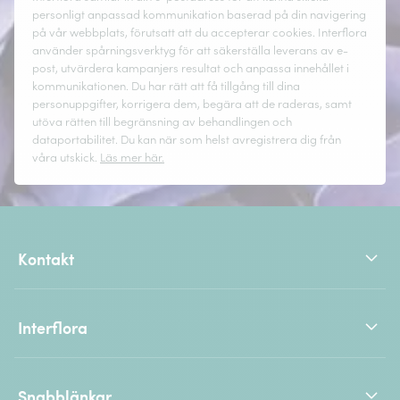
personligt anpassad kommunikation baserad på din navigering
på vår webbplats, förutsatt att du accepterar cookies. Interflora
använder spårningsverktyg för att säkerställa leverans av e-
post, utvärdera kampanjers resultat och anpassa innehållet i
kommunikationen. Du har rätt att få tillgång till dina
personuppgifter, korrigera dem, begära att de raderas, samt
utöva rätten till begränsning av behandlingen och
dataportabilitet. Du kan när som helst avregistrera dig från
våra utskick.
Läs mer här.
Kontakt
Interflora
Snabblänkar