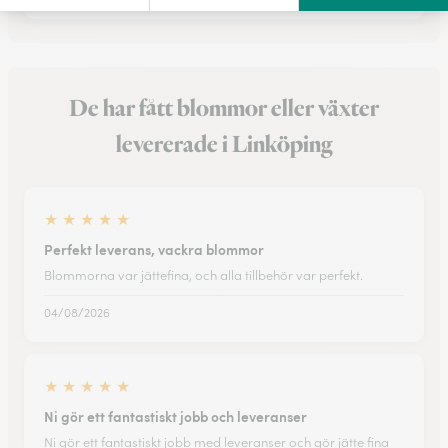
De har fått blommor eller växter
levererade i Linköping
★
★
★
★
★
Perfekt leverans, vackra blommor
Blommorna var jättefina, och alla tillbehör var perfekt.
04/08/2026
★
★
★
★
★
Ni gör ett fantastiskt jobb och leveranser
Ni gör ett fantastiskt jobb med leveranser och gör jätte fina