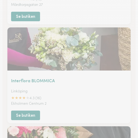
Mårdtorpsgatan 27
Se butiken
Interflora BLOMMICA
Linköping
★
★
★
★
★
4.3 (16)
Ekholmen Centrum 2
Se butiken