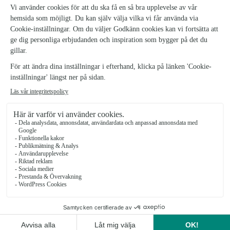
Ljungsbro Blomsterhandel
Ljungsbro
★
★
★
★
★
4.2 (6)
Norra Cloettavägen 17D
Se butiken
Skärblacka Blomsterhandel
Skärblacka
★
★
★
★
★
4.7 (53)
Bergslagsvägen 34
Se butiken