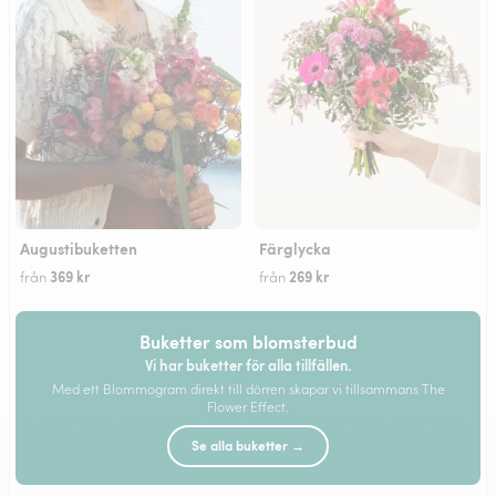
Augustibuketten
Färglycka
369 kr
269 kr
från
från
Buketter som blomsterbud
Vi har buketter för alla tillfällen.
Med ett Blommogram direkt till dörren skapar vi tillsammans The
Flower Effect.
Se alla buketter →