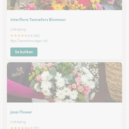
Interflora Tannefors Blommor
Linköping
★
★
★
★
★
4.6 (68)
Nya Tanneforsvägen 66
Se butiken
Jassi Flower
Linköping
★
★
★
★
★
4.6 (10)