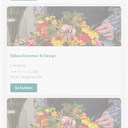
Ebbas blommor & Design
Linköping
★
★
★
★
★
3.2 (43)
Sankt Larsgatan 25A
Se butiken