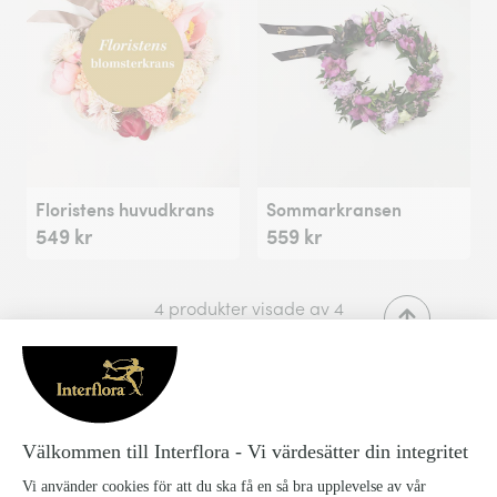
Floristens huvudkrans
Sommarkransen
549 kr
559 kr
4 produkter visade av 4
Midsommarkransar och
blomsterkransar som blombud
Med sommaren dyker flera festligheter upp -