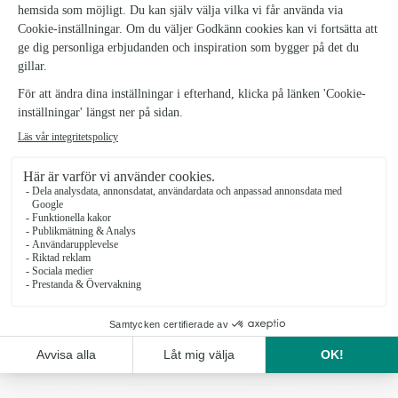
Studentfirande, midsommarfirande, sommarfester och
andra stora tillställningar. Till dessa firanden hör
verkligen blomsterkransar, kransar till studenten och
midsommarkransar till. Våra blomsterkransar passar
utmärkt att ha som huvudbonad eller dekoration till
sommarens alla tillställningar. Välj bland alla våra
vackra kransar -
Sverigekransen
och
Klassiska
kransen
är båda traditionella blomsterkransar du kan
beställa. Har du svårt att välja krans har vi
även
Floristens val av krans
, där du kan låta floristen
skapa fritt en vacker krans till sommarfirandet. Beställ
blomsterkransar och midsommarkransar gärna några
dagar innan önskad leveransdag, så ser våra florister
till att skapa vackra blomsterkransar med sitt floristiska
hantverk till dig, eller till personen ni vill beställa
kransarna till.