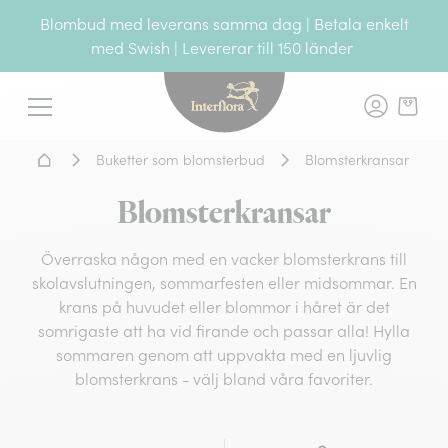
Blombud med leverans samma dag | Betala enkelt
med Swish | Levererar till 150 länder
Interflora - blomleverans, t
Meny
Hem - Blomsterleverans
Buketter som blomsterbud
Blomsterkransar
Blomsterkransar
Överraska någon med en vacker blomsterkrans till
skolavslutningen, sommarfesten eller midsommar. En
krans på huvudet eller blommor i håret är det
somrigaste att ha vid firande och passar alla! Hylla
sommaren genom att uppvakta med en ljuvlig
blomsterkrans - välj bland våra favoriter.