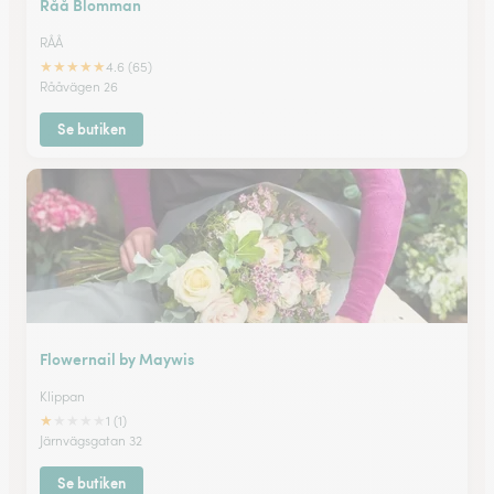
Råå Blomman
RÅÅ
★
★
★
★
★
4.6 (65)
Rååvägen 26
Se butiken
Flowernail by Maywis
Klippan
★
★
★
★
★
1 (1)
Järnvägsgatan 32
Se butiken