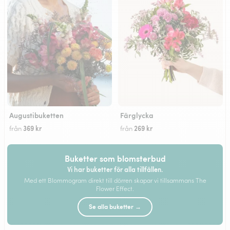
Augustibuketten
Färglycka
369 kr
269 kr
från
från
Buketter som blomsterbud
Vi har buketter för alla tillfällen.
Med ett Blommogram direkt till dörren skapar vi tillsammans The
Flower Effect.
Se alla buketter →