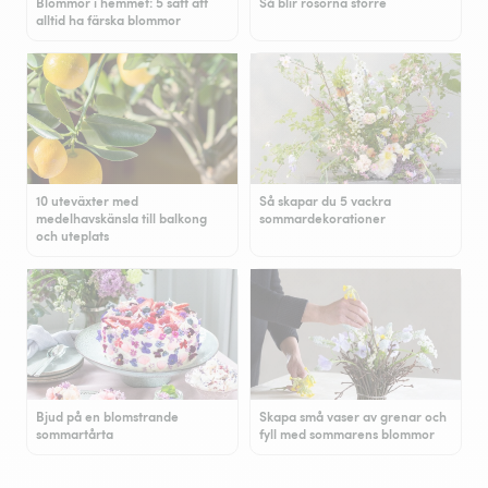
Blommor i hemmet: 5 sätt att
Så blir rosorna större
alltid ha färska blommor
10 uteväxter med
Så skapar du 5 vackra
medelhavskänsla till balkong
sommardekorationer
och uteplats
Bjud på en blomstrande
Skapa små vaser av grenar och
sommartårta
fyll med sommarens blommor