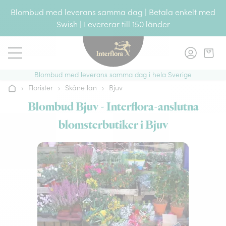
Gå till innehållet
Blombud med leverans samma dag | Betala enkelt med
Swish | Levererar till 150 länder
Blombud med leverans samma dag i hela Sverige
›
Florister
›
Skåne län
›
Bjuv
Hem
Blombud Bjuv - Interflora-anslutna
blomsterbutiker i Bjuv