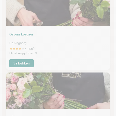
Gröna korgen
Helsingborg
★
★
★
★
★
4.1 (23)
Elinebergsplatsen 5
Se butiken