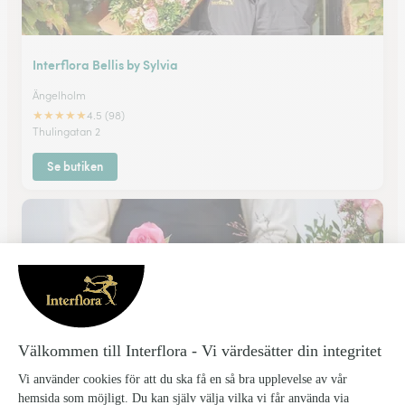
Interflora Bellis by Sylvia
Ängelholm
★
★
★
★
★
4.5 (98)
Thulingatan 2
Se butiken
Växt-huset i Tullstorp
Landskrona