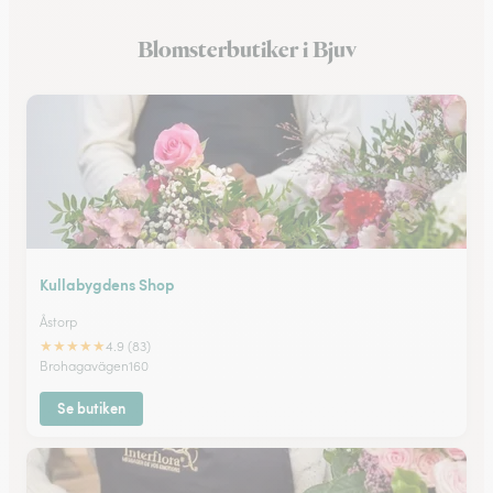
Blomsterbutiker i Hedentorp
Blomsterbutiker i Bjuv
Blomsterbutiker i Bunkeflostrand
Kullabygdens Shop
Åstorp
★
★
★
★
★
4.9 (83)
Brohagavägen160
Se butiken