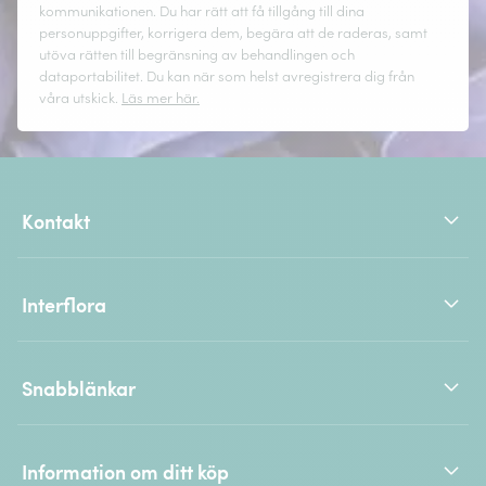
kommunikationen. Du har rätt att få tillgång till dina
personuppgifter, korrigera dem, begära att de raderas, samt
utöva rätten till begränsning av behandlingen och
dataportabilitet. Du kan när som helst avregistrera dig från
våra utskick.
Läs mer här.
Kontakt
Interflora
Snabblänkar
Information om ditt köp