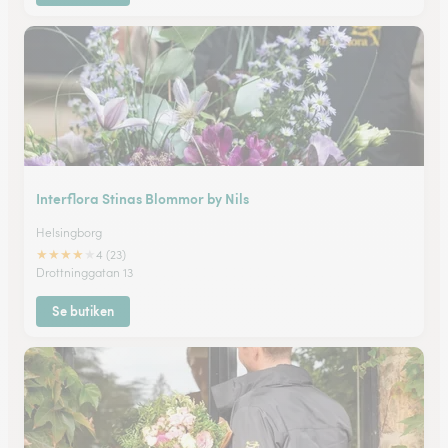
Interflora Stinas Blommor by Nils
Helsingborg
★
★
★
★
★
4 (23)
Drottninggatan 13
Se butiken