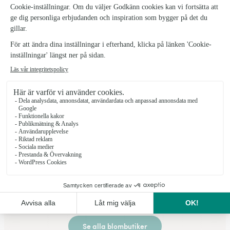
★
★
★
★
★
4.3 (82)
Tullstorpsvägen 92
Se butiken
Vikens Blommor
Viken
★
★
★
★
★
4.8 (15)
Bygatan 13
Se butiken
Se alla blombutiker