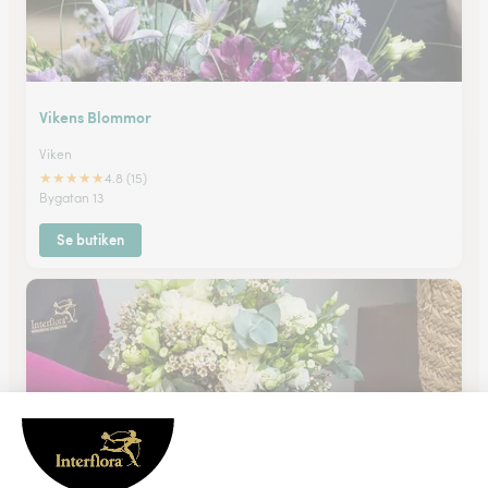
Vikens Blommor
Viken
★
★
★
★
★
4.8 (15)
Bygatan 13
Se butiken
Blomsterboden i Skottorp