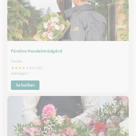
Förslövs Handelsträdgård
Förslöv
★
★
★
★
★
4.4 (137)
Vallvägen 1
Se butiken