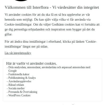
Skottorp
★
★
★
★
★
4.7 (41)
Rosenslundsvägen 9
Se butiken
Flowernail by Maywis
Klippan
★
★
★
★
★
1 (1)
Järnvägsgatan 32
Se butiken