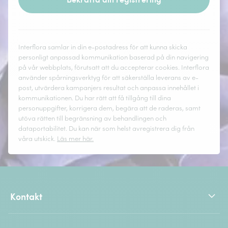
Interflora samlar in din e-postadress för att kunna skicka
personligt anpassad kommunikation baserad på din navigering
på vår webbplats, förutsatt att du accepterar cookies. Interflora
använder spårningsverktyg för att säkerställa leverans av e-
post, utvärdera kampanjers resultat och anpassa innehållet i
kommunikationen. Du har rätt att få tillgång till dina
personuppgifter, korrigera dem, begära att de raderas, samt
utöva rätten till begränsning av behandlingen och
dataportabilitet. Du kan när som helst avregistrera dig från
våra utskick.
Läs mer här.
Kontakt