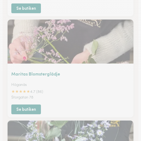
Se butiken
Maritas Blomsterglädje
Höganäs
★
★
★
★
★
4.7 (86)
Storgatan 78
Se butiken