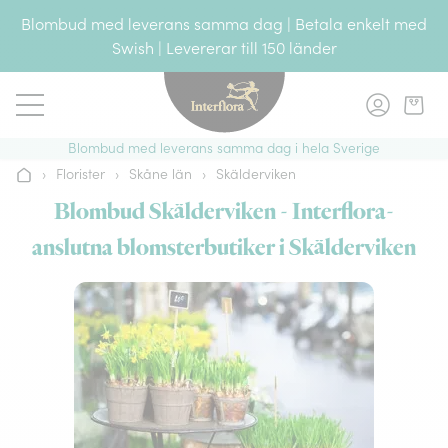
Gå till innehållet
Blombud med leverans samma dag | Betala enkelt med
Swish | Levererar till 150 länder
Blombud med leverans samma dag i hela Sverige
›
Florister
›
Skåne län
›
Skälderviken
Hem
Blombud Skälderviken - Interflora-
anslutna blomsterbutiker i Skälderviken