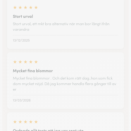
★
★
★
★
★
Stort urval
Stort urval, ett mkt bra alternativ när man bor långt ifrån
varandra
13/12/2025
★
★
★
★
★
Mycket fina blommor
Mycket fina blommor . Och det kom rätt dag..hon som fick
dom mycket nöjd. Då jag kommer handla flera gånger till av
er
13/03/2026
★
★
★
★
★
Ordnade allt trots att jag var sent ute.