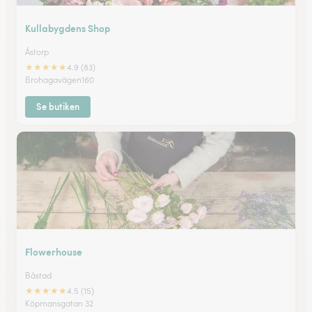
Kullabygdens Shop
Åstorp
★
★
★
★
★
4.9 (83)
Brohagavägen160
Se butiken
Flowerhouse
Båstad
★
★
★
★
★
4.5 (15)
Köpmansgatan 32