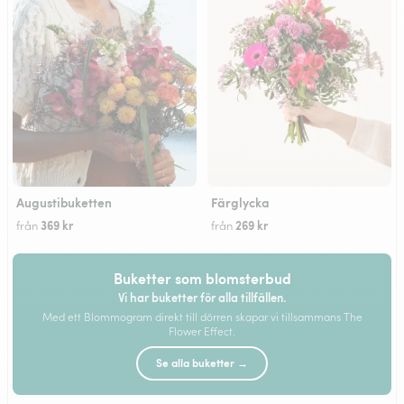
Augustibuketten
Färglycka
369 kr
269 kr
från
från
Buketter som blomsterbud
Vi har buketter för alla tillfällen.
Med ett Blommogram direkt till dörren skapar vi tillsammans The
Flower Effect.
Se alla buketter →