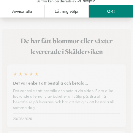
Se alla blombutiker
De har fått blommor eller växter
levererade i Skälderviken
★
★
★
★
★
Det var enkelt att beställa och betala…
Det var enkelt att beställa och betala via sidan. Flera olika
lockande alternativ av buketter att välja på. Bra att få
bekräftelse på leverans och bra att det gick att beställa till
samma dag.
20/03/2026