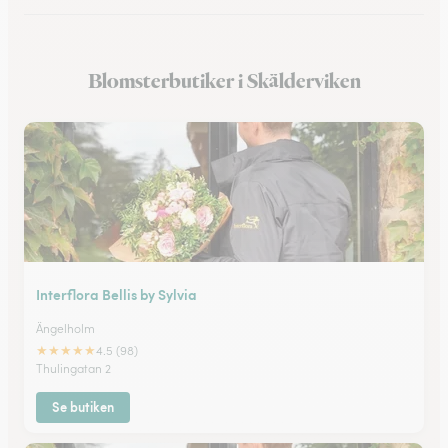
Blomsterbutiker i Hedentorp
Blomsterbutiker i Skälderviken
Blomsterbutiker i Bunkeflostrand
Interflora Bellis by Sylvia
Ängelholm
★
★
★
★
★
4.5 (98)
Thulingatan 2
Se butiken