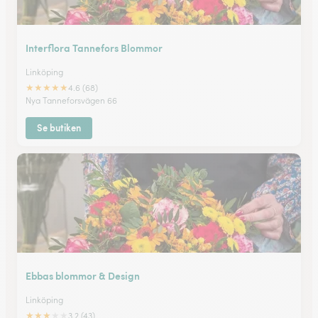
Interflora Tannefors Blommor
Linköping
★
★
★
★
★
4.6 (68)
Nya Tanneforsvägen 66
Se butiken
Ebbas blommor & Design
Linköping
★
★
★
★
★
3.2 (43)