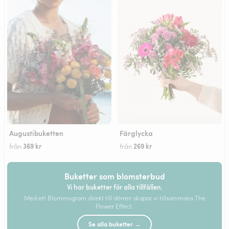
Augustibuketten
Färglycka
369 kr
269 kr
från
från
Buketter som blomsterbud
Vi har buketter för alla tillfällen.
Med ett Blommogram direkt till dörren skapar vi tillsammans The
Flower Effect.
Se alla buketter →