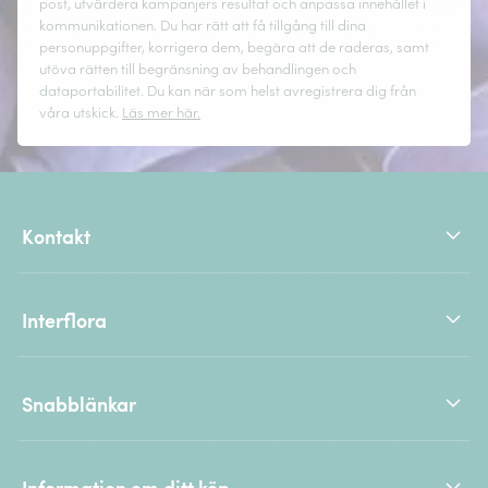
post, utvärdera kampanjers resultat och anpassa innehållet i
kommunikationen. Du har rätt att få tillgång till dina
personuppgifter, korrigera dem, begära att de raderas, samt
utöva rätten till begränsning av behandlingen och
dataportabilitet. Du kan när som helst avregistrera dig från
våra utskick.
Läs mer här.
Kontakt
Interflora
Snabblänkar
Information om ditt köp