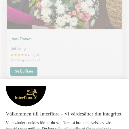
Jassi Flower
Linköping
★
★
★
★
★
4.6 (10)
Mårdtorpsgatan 27
Se butiken