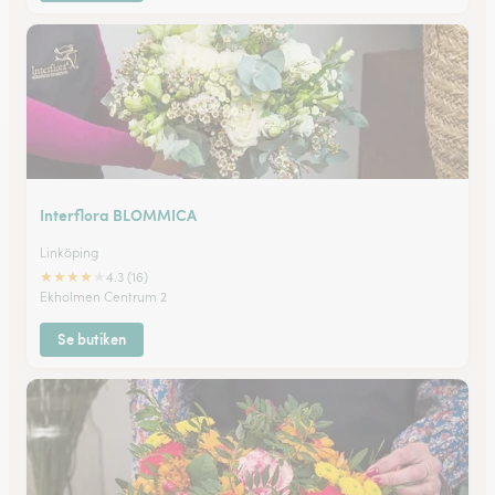
Interflora BLOMMICA
Linköping
★
★
★
★
★
4.3 (16)
Ekholmen Centrum 2
Se butiken