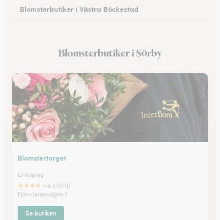
Blomsterbutiker i Västra Böckestad
Blomsterbutiker i Kisa
Blomsterbutiker i Sörby
Blomsterbutiker i Motala
Blomstertorget
Linköping
★
★
★
★
★
4.3 (979)
Fjärrvärmevägen 7
Se butiken