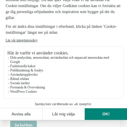
Anne-Lie’s Blomsteria
Åtvidaberg
★
★
★
★
★
4.1 (9)
Tilasplan3
Se butiken
Ljungsbro Blomsterhandel
Ljungsbro
★
★
★
★
★
4.2 (6)
Norra Cloettavägen 17D
Se butiken