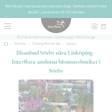
Gå till innehållet
Blombud med leverans samma dag | Betala enkelt med
Swish | Levererar till 150 länder
Blombud med leverans samma dag i hela Sverige
›
Florister
›
Östergötlands län
›
Sörby
Hem
Blombud Sörby nära Linköping -
Interflora-anslutna blomsterbutiker i
Sörby