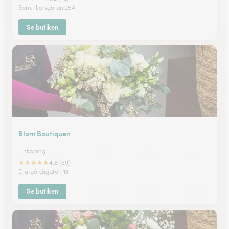
Sankt Larsgatan 25A
Se butiken
Blom Boutiquen
Linköping
★
★
★
★
★
4.8 (69)
Djurgårdsgatan 18
Se butiken