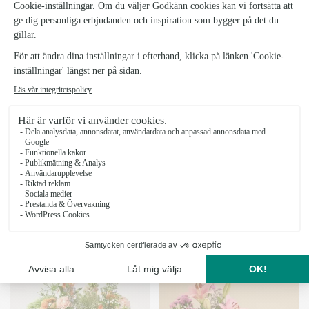
Sommarbris
Grattis
319 kr
379 kr
från
från