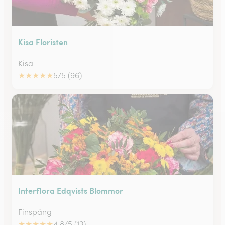
Kisa Floristen
Kisa
★
★
★
★
★
5/5 (96)
Interflora Edqvists Blommor
Finspång
★
★
★
★
★
4.8/5 (13)