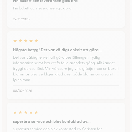
Fin bukett och leveransen gick bra
Fin bukett och leveransen gick bra
27/11/2025
★
★
★
★
★
Högsta betyg! Det var väldigt enkelt att göra…
Det var väldigt enkelt att göra beställningen. Tydlig
information samt bra att få följa ärendets gång. Allt kändet
tryggt och seriöst. Min vän som jag ville glädja med en bukett
blommor blev verkligen glad över både blommorna samt
lyxen med…
08/02/2026
★
★
★
★
★
superbra service och blev kontaktad av…
superbra service och blev kontaktad av floristen för