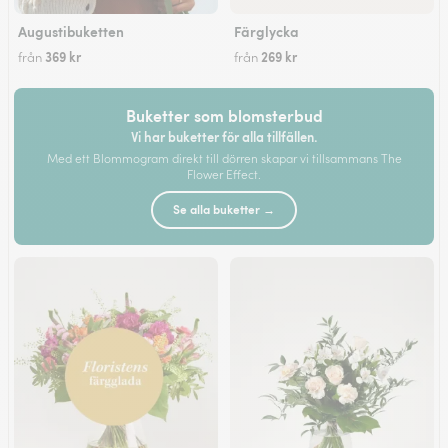
Augustibuketten
Färglycka
369 kr
269 kr
från
från
Buketter som blomsterbud
Vi har buketter för alla tillfällen.
Med ett Blommogram direkt till dörren skapar vi tillsammans The
Flower Effect.
Se alla buketter →