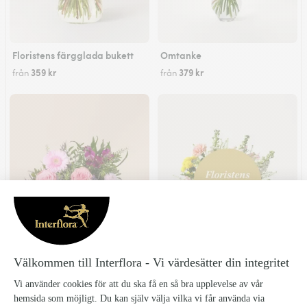
Floristens färgglada bukett
Omtanke
359 kr
379 kr
från
från
Vardagslyx
Floristens sommarbukett
299 kr
339 kr
från
från