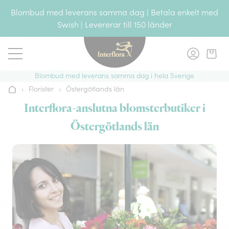
Gå till innehållet
Blombud med leverans samma dag | Betala enkelt med
Swish | Levererar till 150 länder
Blombud med leverans samma dag i hela Sverige
›
Florister
›
Östergötlands län
Hem
Interflora-anslutna blomsterbutiker i
Östergötlands län