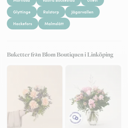
Mörtlösa
Västra Böckestad
Ullevi
Glyttinge
Ralstorp
Jägarvallen
Hackefors
Malmslätt
Buketter från Blom Boutiquen i Linköping