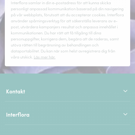
Interflora samlar in din e-postadress för att kunna skicka
personligt anpassad kommunikation baserad på din navigering
på vår webbplats, förutsatt att du accepterar cookies. Interflora
använder spårningsverktyg för att säkerställa leverans av e-
post, utvärdera kampanjers resultat och anpassa innehållet i
kommunikationen. Du har rätt att få tillgång till dina
personuppgifter, korrigera dem, begära att de raderas, samt
utöva rätten till begränsning av behandlingen och
dataportabilitet. Du kan när som helst avregistrera dig från
våra utskick.
Läs mer här.
Kontakt
Interflora