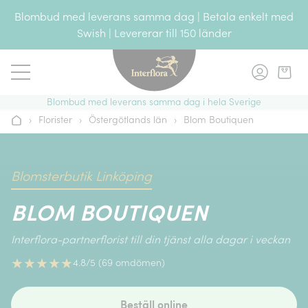
Gå till innehållet
Blombud med leverans samma dag | Betala enkelt med
Swish | Levererar till 150 länder
Blombud med leverans samma dag i hela Sverige
›
Florister
›
Östergötlands län
›
Blom Boutiquen
Hem
Blomsterbutik Linköping
BLOM BOUTIQUEN
Interflora-partnerflorist till din tjänst alla dagar i veckan
★
★
★
★
★
4.8/5 (69 omdömen)
Beställ online