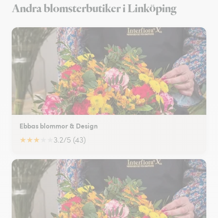
Andra blomsterbutiker i Linköping
Ebbas blommor & Design
★
★
★
★
★
3.2/5 (43)