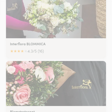
Interflora BLOMMICA
★
★
★
★
★
4.3/5 (16)
Blomstertorget