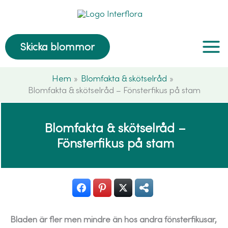
Hoppa
till
innehåll
Skicka blommor
Hem
Blomfakta & skötselråd
Blomfakta & skötselråd – Fönsterfikus på stam
Blomfakta & skötselråd –
Fönsterfikus på stam
Bladen är fler men mindre än hos andra fönsterfikusar,