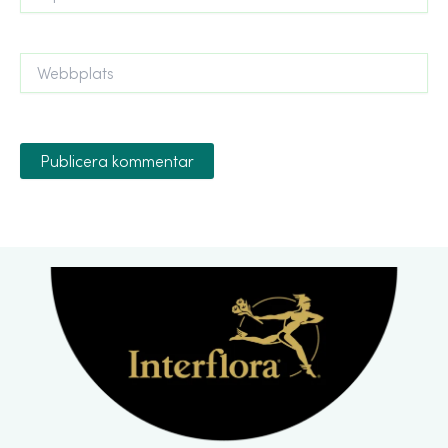
post*
Webbplats