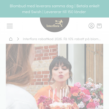
Blombud med leverans samma dag | Betala enkelt
med Swish | Levererar till 150 länder
Interflora - blomleverans, t
Meny
Hem - Blomsterleverans
Interflora rabattkod 2026. Få 10% rabatt på blommor