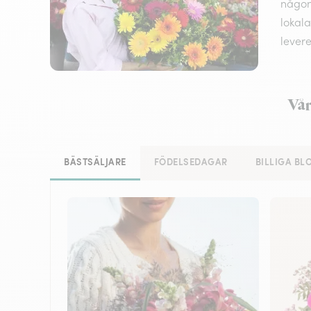
någon,
lokala
lever
Vår
BÄSTSÄLJARE
FÖDELSEDAGAR
BILLIGA B