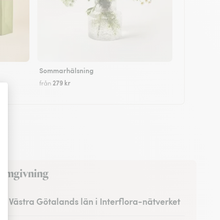
Sommarhälsning
279 kr
från
d omgivning
a i Västra Götalands län i Interflora-nätverket