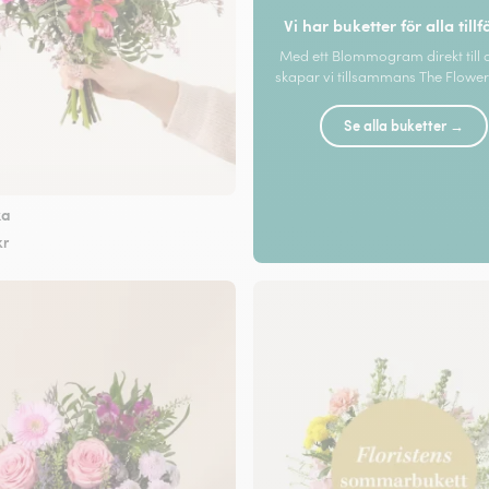
Vi har buketter för alla tillf
Med ett Blommogram direkt till 
skapar vi tillsammans The Flower 
Se alla buketter →
ka
kr