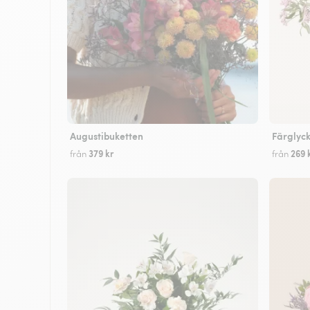
Augustibuketten
Färglyc
379 kr
269 
från
från