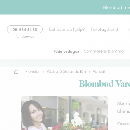
Gå till innehållet
Blombud med 
08-634 44 30
Behöver du hjälp?
Företagskund
Hi
Kundservice
Födelsedagar
Sommarens blommor
›
Florister
›
Västra Götalands län
›
Varekil
Hem
Blombud Varek
Skicka
bloms
Oavset