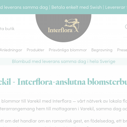
leverans samma dag | Betala enkelt med Swish | Levererar ti
tta butik
S
Anledningar
Produkter
Prisvänliga blommor
Begravning
Prese
Blombud med leverans samma dag i hela Sverige
il - Interflora-anslutna blomsterbut
 blommor till Varekil med Interflora — vårt nätverk av lokala fl
terarrangemang hem till mottagaren i Varekil, samma dag och
t om det handlar om en romantisk gest, en födelsedag, ett brö