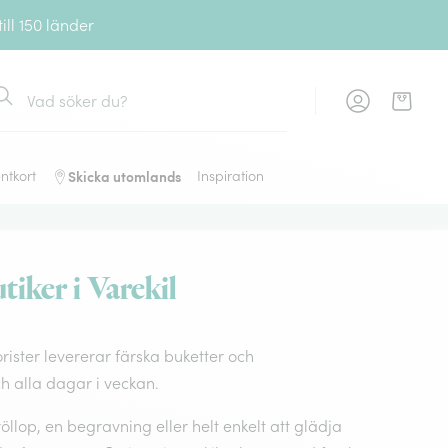
ll 150 länder
ök
Skicka utomlands
ntkort
Inspiration
iker i Varekil
orister levererar färska buketter och
 alla dagar i veckan.
llop, en begravning eller helt enkelt att glädja