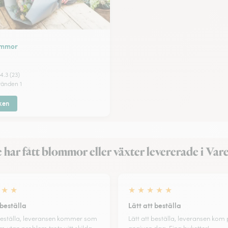
ommor
4.3 (23)
ränden 1
ken
 har fått blommor eller växter levererade i Vare
★
★
★
★
★
★
★
 beställa
Lätt att beställa
 beställa, leveransen kommer som
Lätt att beställa, leveransen kom