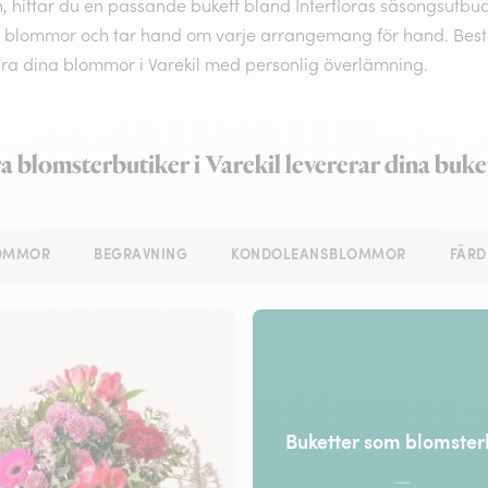
 hittar du en passande bukett bland Interfloras säsongsutbud. 
 blommor och tar hand om varje arrangemang för hand. Beställ o
era dina blommor i Varekil med personlig överlämning.
a blomsterbutiker i Varekil levererar dina buke
LOMMOR
BEGRAVNING
KONDOLEANSBLOMMOR
FÄRD
Buketter som blomste
—