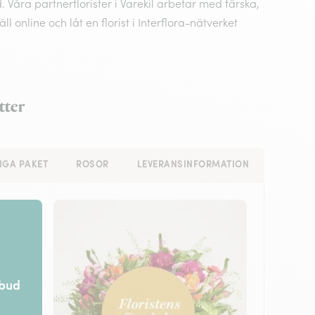
Våra partnerflorister i Varekil arbetar med färska,
nline och låt en florist i Interflora-nätverket
tter
IGA PAKET
ROSOR
LEVERANSINFORMATION
rbud