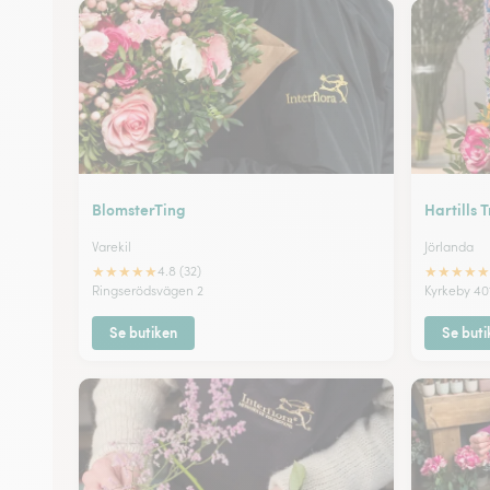
BlomsterTing
Hartills
Varekil
Jörlanda
★
★
★
★
★
★
★
★
★
★
4.8 (32)
Ringserödsvägen 2
Kyrkeby 40
Se butiken
Se buti