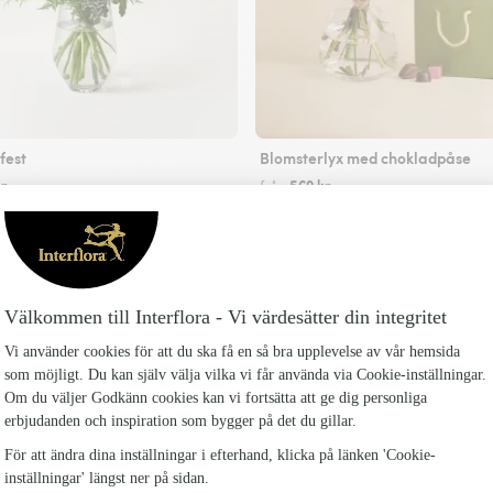
est
Blomsterlyx med chokladpåse
r
569 kr
från
Skicka blommor
nterflora-ansluten blomsterbutik i Varekil me
Floristern