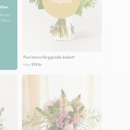
ällen.
dörren
Effect.
Floristens färgglada bukett
359 kr
från