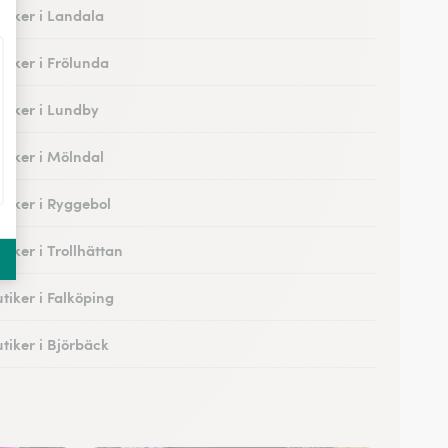
tiker i Landala
tiker i Frölunda
tiker i Lundby
tiker i Mölndal
tiker i Ryggebol
iker i Trollhättan
tiker i Falköping
tiker i Björbäck
tiker i Uggledal
tiker i Strandkärr