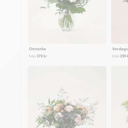
Omtanke
Vardags
379 kr
299 
från
från