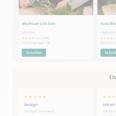
Wäxthuset Lilla Edet
Viola Bl
Lilla Edet
Uddevalla
★
★
★
★
★
★
★
★
★
★
4.3 (378)
Göteborgsvägen 119
Kochska G
Se butiken
Se buti
De
★
★
★
★
★
★
★
★
Smidigt!
Lätt att
Smidigt!! Och enkelt!
Lätt att