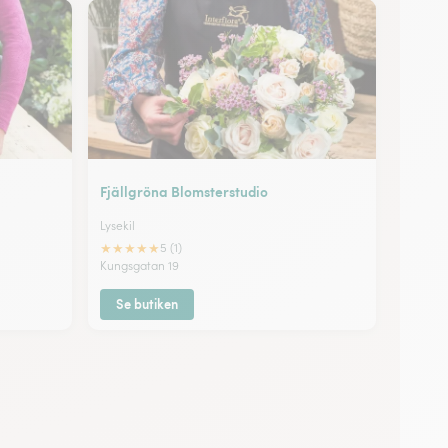
Fjällgröna Blomsterstudio
Lysekil
★
★
★
★
★
5 (1)
Kungsgatan 19
Se butiken