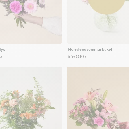
lyx
Floristens sommarbukett
kr
339 kr
från