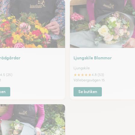
 Trädgårdar
Ljungskile Blommor
Ljungskile
★
★
★
★
★
4.5 (25)
4.8 (53)
1
Vällebergsvägen 15
ken
Se butiken