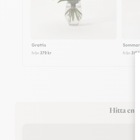
Grattis
Sommarf
379 kr
319 k
från
från
Hitta en I