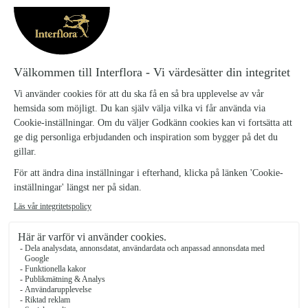
Att ni ringde o tala om att de blommor jag beställt inte fanns
o att jag fick avgöra om ni skulle skicka andra. Det var en fin
bukett. Tack!
04/04/2026
★
★
★
★
★
Lätt att hitta på hemsidan
Lätt att hitta på hemsidan. Buketten överensstämde med
bilden. Levererande butik ringde för jag har gett ett felaktigt
telefonnummer till mottagaren.
29/10/2025
★
★
★
★
★
Lätt att beställa och när inte den…
Lätt att beställa och när inte den bukett jag beställt fann fick
jag ett telefonsamtal med fråga om dom kunde ändra