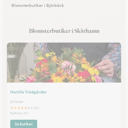
Blomsterbutiker i Björbäck
Blomsterbutiker i Uggledal
Blomsterbutiker i Skärhamn
Blomsterbutiker i Strandkärr
Hartills Trädgårdar
Jörlanda
★
★
★
★
★
4.5 (25)
Kyrkeby 401
Se butiken