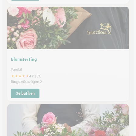
BlomsterTing
Varekil
★
★
★
★
★
4.8 (32)
Ringserödsvägen 2
Se butiken