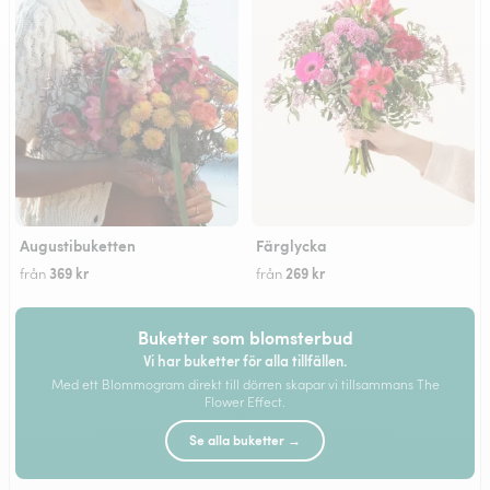
Augustibuketten
Färglycka
369 kr
269 kr
från
från
Buketter som blomsterbud
Vi har buketter för alla tillfällen.
Med ett Blommogram direkt till dörren skapar vi tillsammans The
Flower Effect.
Se alla buketter →