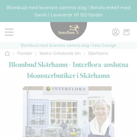
Gå till innehållet
Blombud med leverans samma dag | Betala enkelt med
Swish | Levererar till 150 länder
Blombud med leverans samma dag i hela Sverige
›
Florister
›
Västra Götalands län
›
Skärhamn
Hem
Blombud Skärhamn - Interflora-anslutna
blomsterbutiker i Skärhamn