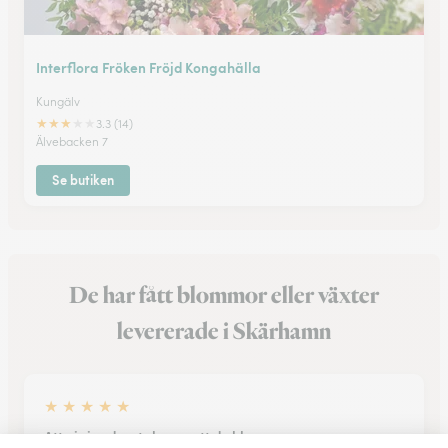
Interflora Fröken Fröjd Kongahälla
Kungälv
★
★
★
★
★
3.3 (14)
Älvebacken 7
Se butiken
De har fått blommor eller växter
levererade i Skärhamn
★
★
★
★
★
Att ni ringde o tala om att de blommor…