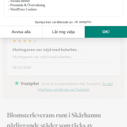
beställningen. Buketten vår vän fick var överdådig och vi är
alla nöjda!
02/12/2025
★
★
★
★
★
Mottagaren var nöjd med buketten.
Mottagaren var nöjd med buketten.
08/02/2026
Trustpilot
Urval av kundomdömen från Trustpilot.
Se alla
Interflora-omdömen på Trustpilot
Blomsterleverans runt i Skärhamn:
närliggande städer som täcks av