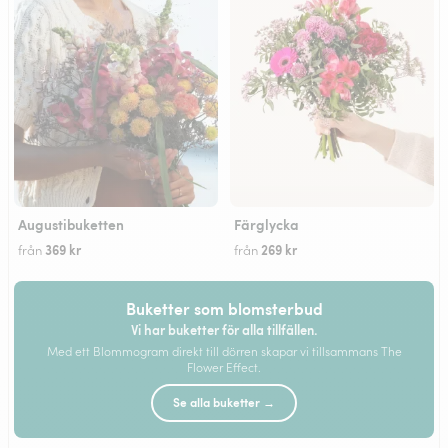
Augustibuketten
Färglycka
369 kr
269 kr
från
från
Buketter som blomsterbud
Vi har buketter för alla tillfällen.
Med ett Blommogram direkt till dörren skapar vi tillsammans The
Flower Effect.
Se alla buketter →