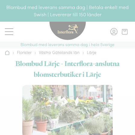
Gå till innehållet
Blombud med leverans samma dag | Betala enkelt med
Swish | Levererar till 150 länder
Blombud med leverans samma dag i hela Sverige
›
Florister
›
Västra Götalands län
›
Lärje
Hem
Blombud Lärje - Interflora-anslutna
blomsterbutiker i Lärje