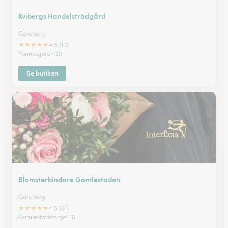
Kvibergs Handelsträdgård
Göteborg
★
★
★
★
★
4.5 (10)
Fänriksgatan 20
Se butiken
Blomsterbindare Gamlestaden
Göteborg
★
★
★
★
★
4.5 (61)
Gamlestadstorget 10