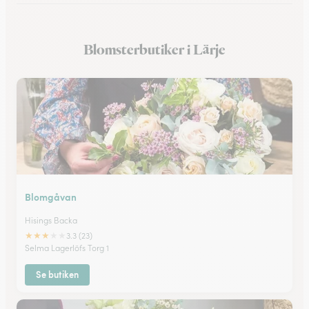
Blomsterbutiker i Uggledal
Blomsterbutiker i Lärje
Blomsterbutiker i Strandkärr
Blomgåvan
Hisings Backa
★
★
★
★
★
3.3 (23)
Selma Lagerlöfs Torg 1
Se butiken