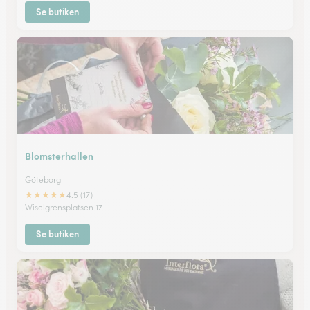
Se butiken
Blomsterhallen
Göteborg
★
★
★
★
★
4.5 (17)
Wiselgrensplatsen 17
Se butiken