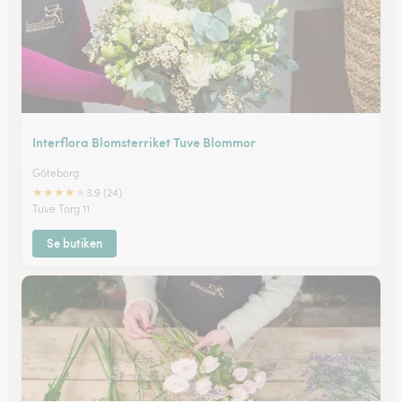
Interflora Blomsterriket Tuve Blommor
Göteborg
★
★
★
★
★
3.9 (24)
Tuve Torg 11
Se butiken