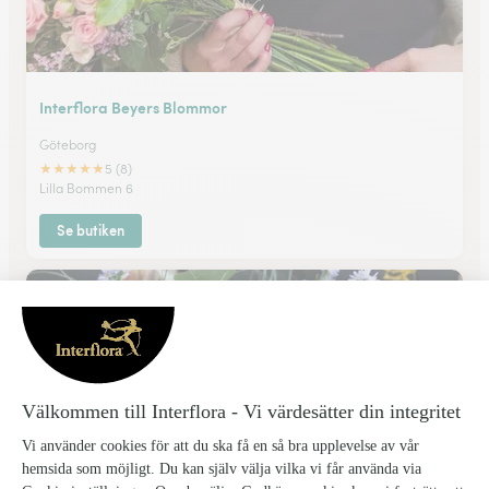
Interflora Beyers Blommor
Göteborg
★
★
★
★
★
5 (8)
Lilla Bommen 6
Se butiken
Interflora Sannegårdens Blomsterhall