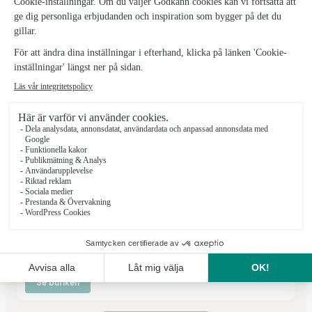
Göteborg
★
★
★
★
★
3.4 (49)
Vintergatan 4
Se butiken
Misteln Blommor
Sävedalen
★
★
★
★
★
4.9 (15)
Vallhamra Torg 4D
Se butiken