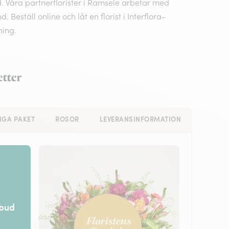
. Våra partnerflorister i Ramsele arbetar med
eställ online och låt en florist i Interflora-
ning.
etter
IGA PAKET
ROSOR
LEVERANSINFORMATION
rbud