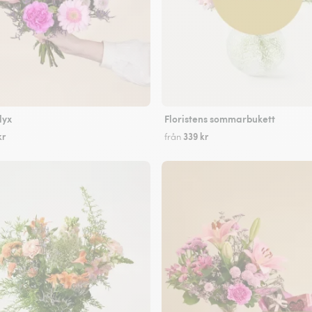
lyx
Floristens sommarbukett
kr
339 kr
från