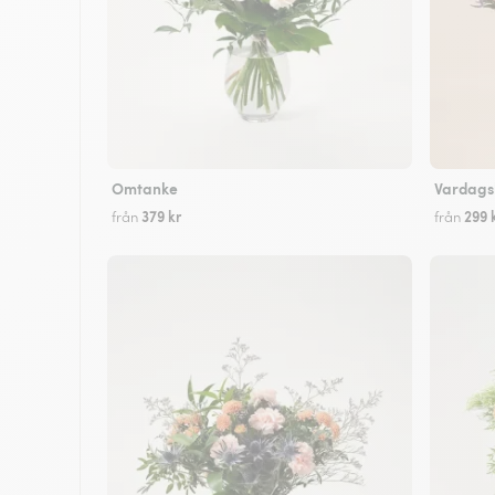
Omtanke
Vardags
379 kr
299 
från
från