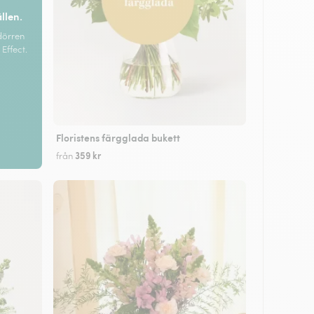
ällen.
dörren
Effect.
Floristens färgglada bukett
359 kr
från