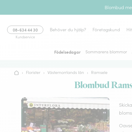
Gå till innehållet
Blombud med 
08-634 44 30
Behöver du hjälp?
Företagskund
Hi
Kundservice
Födelsedagar
Sommarens blommor
›
Florister
›
Västernorrlands län
›
Ramsele
Hem
Blombud Ramsel
Skicka
bloms
Oavset