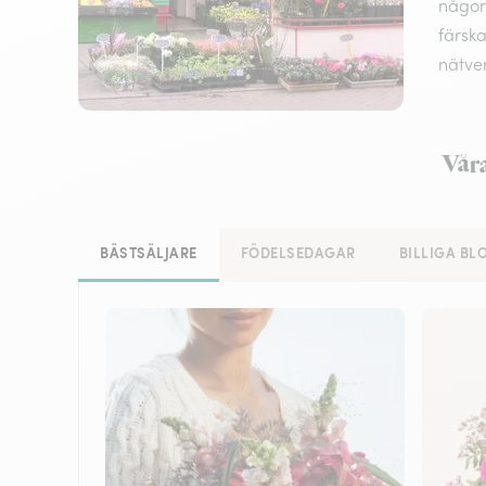
någon
färska
nätve
Våra
BÄSTSÄLJARE
FÖDELSEDAGAR
BILLIGA B