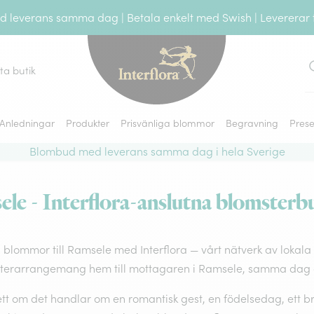
leverans samma dag | Betala enkelt med Swish | Levererar ti
tta butik
S
Anledningar
Produkter
Prisvänliga blommor
Begravning
Prese
Blombud med leverans samma dag i hela Sverige
e - Interflora-anslutna blomsterbu
 blommor till Ramsele med Interflora — vårt nätverk av lokala f
terarrangemang hem till mottagaren i Ramsele, samma dag o
t om det handlar om en romantisk gest, en födelsedag, ett brö