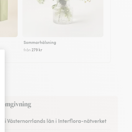
Sommarhälsning
279 kr
från
d omgivning
na i Västernorrlands län i Interflora-nätverket