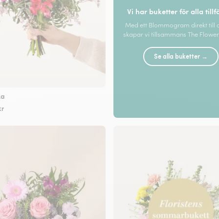
Vi har buketter för alla tillf
Med ett Blommogram direkt till 
skapar vi tillsammans The Flower 
Se alla buketter →
ka
kr