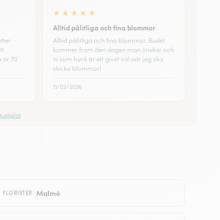
★
★
★
★
★
Alltid pålitliga och fina blommor
etter
Alltid pålitliga och fina blommor. Budet
tt.
kommer fram den dagen man önskar och
a är 70
ni som byrå är ett givet val när jag ska
skicka blommor!
11/02/2026
ustpilot
Malmö
FLORISTER