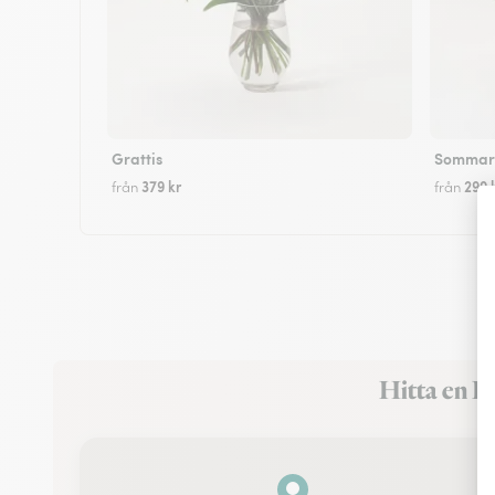
Grattis
Sommarf
379 kr
299 
från
från
Hitta en I