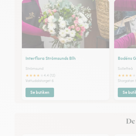
Interflora Strömsunds Blh
Bodéns G
Strömsund
Sollefteå
★
★
★
★
★
★
★
★
★
★
4.4 (12)
Vattudalstorget 6
Storgatan 
Se butiken
Se buti
De 