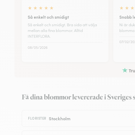
★
★
★
★
★
★
★
★
Så enkelt och smidigt
Snabb l
Så enkelt och smidigt. Bra sida att välja
Ni är du
mellan alla fina blommor. Alltid
blommor
INTERFLORA.
07/02/20
08/05/2026
Tru
Få dina blommor levererade i Sveriges s
Stockholm
FLORISTER