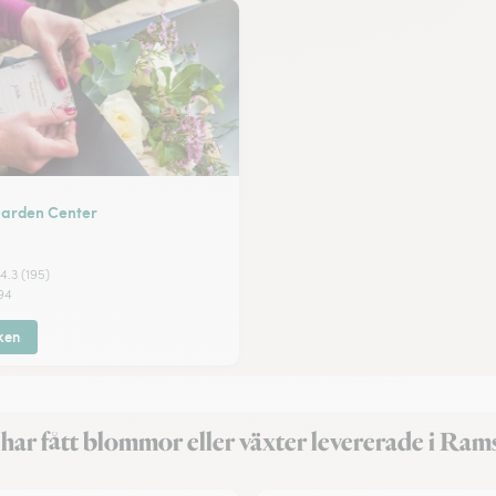
arden Center
4.3 (195)
94
ken
har fått blommor eller växter levererade i Ram