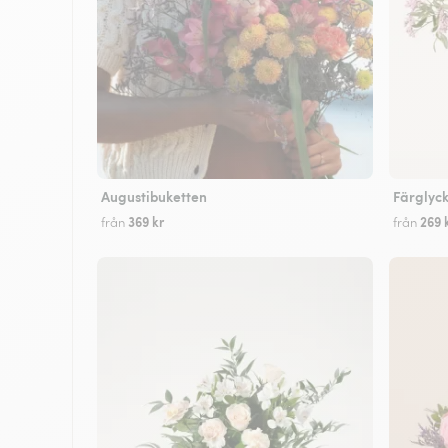
Augustibuketten
Färglyc
369 kr
269 
från
från