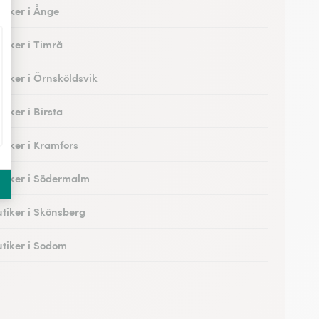
tiker i Ånge
tiker i Timrå
tiker i Örnsköldsvik
iker i Birsta
tiker i Kramfors
tiker i Södermalm
tiker i Skönsberg
tiker i Sodom
tiker i Midskogsbron
tiker i Näs