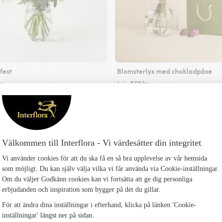
est
Blomsterlyx med chokladpåse
kr
569 kr
från
Skicka blommor
nterflora-ansluten blomsterbutik i Ramsele me
Florister