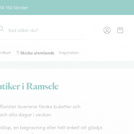
ll 150 länder
ök
Skicka utomlands
ntkort
Inspiration
tiker i Ramsele
lorister levererar färska buketter och
ch alla dagar i veckan.
llop, en begravning eller helt enkelt att glädja