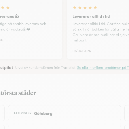
★
★
★
★
★
★
★
everans 👍
Levererar alltid i tid
ktiga på snabb leverans och
Levererar alltid i tid. Gör fina buk
na är vackra👍❤️
särskilt när butiken får välja lite fri
Gällivare är bra butik när vi själv
26
mil bort.
07/04/2026
stpilot
Urval av kundomdömen från Trustpilot.
Se alla Interflora-omdömen på Tr
törsta städer
Göteborg
FLORISTER