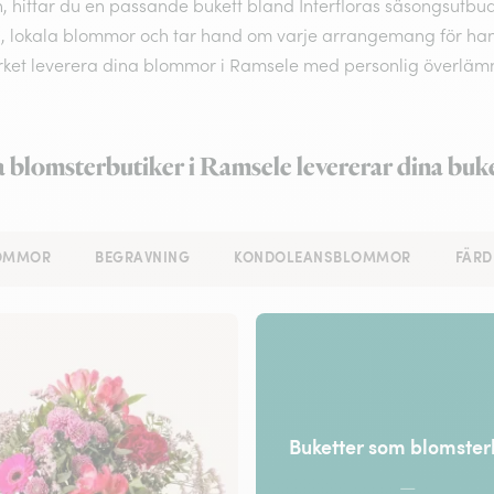
, hittar du en passande bukett bland Interfloras säsongsutbud
, lokala blommor och tar hand om varje arrangemang för hand. B
rket leverera dina blommor i Ramsele med personlig överläm
 blomsterbutiker i Ramsele levererar dina buk
LOMMOR
BEGRAVNING
KONDOLEANSBLOMMOR
FÄRD
Buketter som blomste
—