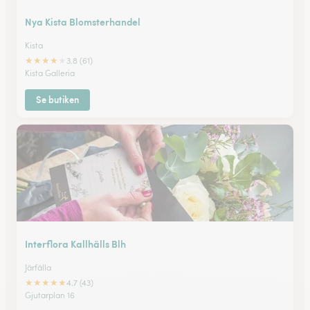
Nya Kista Blomsterhandel
Kista
★
★
★
★
★
3.8 (61)
Kista Galleria
Se butiken
Interflora Kallhälls Blh
Järfälla
★
★
★
★
★
4.7 (43)
Gjutarplan 16