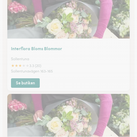
Interflora Bloms Blommor
Sollentuna
★
★
★
★
★
3.3 (20)
Sollentunavägen 163-165
Se butiken