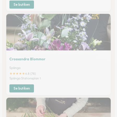
Se butiken
Crossandra Blommor
Spånga
★
★
★
★
★
4.8 (78)
Spånga Stationsplan 1
Se butiken