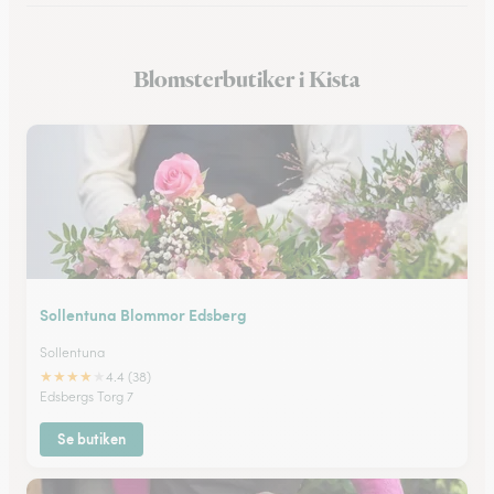
Blomsterbutiker i Grimsta
Blomsterbutiker i Kista
Blomsterbutiker i Solna
Sollentuna Blommor Edsberg
Sollentuna
★
★
★
★
★
4.4 (38)
Edsbergs Torg 7
Se butiken