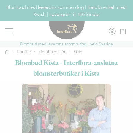
Gå till innehållet
Blombud med leverans samma dag | Betala enkelt med
Swish | Levererar till 150 länder
Blombud med leverans samma dag i hela Sverige
›
Florister
›
Stockholms län
›
Kista
Hem
Blombud Kista - Interflora-anslutna
blomsterbutiker i Kista