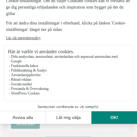
Upplands Väsby
★
★
★
★
★
4.2 (51)
Centralvägen 10
Se butiken
Interflora Täby C Blommor
Täby
★
★
★
★
★
4.5 (79)
Esplanaden 16
Se butiken