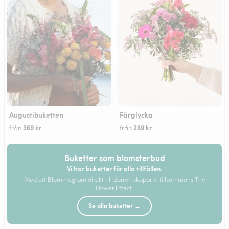
Augustibuketten
Färglycka
369 kr
269 kr
från
från
Buketter som blomsterbud
Vi har buketter för alla tillfällen.
Med ett Blommogram direkt till dörren skapar vi tillsammans The
Flower Effect.
Se alla buketter →