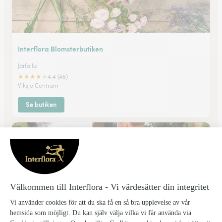
Interflora Blomsterbutiken
Järfälla
★
★
★
★
★
4.4 (46)
Viksjö Centrum
Se butiken
Blomsterpinglan