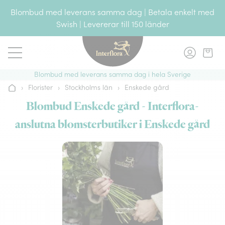
Gå till innehållet
Blombud med leverans samma dag | Betala enkelt med
Swish | Levererar till 150 länder
Blombud med leverans samma dag i hela Sverige
›
Florister
›
Stockholms län
›
Enskede gård
Hem
Blombud Enskede gård - Interflora-
anslutna blomsterbutiker i Enskede gård