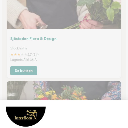
Sjöstaden Flora & Design
Stockholm
★
★
★
★
★
2.7 (34)
Lugnets Allé 38 A
Se butiken