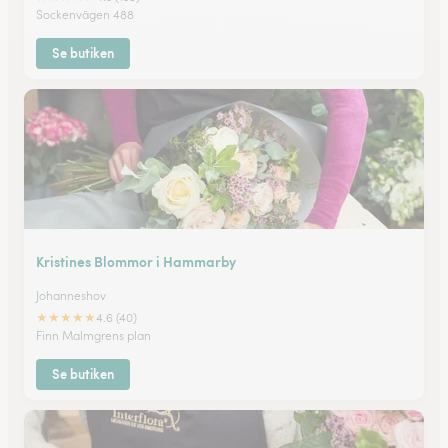
Sockenvägen 488
Se butiken
Kristines Blommor i Hammarby
Johanneshov
★
★
★
★
★
4.6 (40)
Finn Malmgrens plan
Se butiken