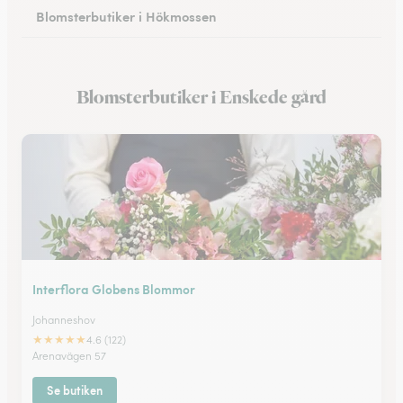
Blomsterbutiker i Hökmossen
Blomsterbutiker i Grimsta
Blomsterbutiker i Enskede gård
Blomsterbutiker i Solna
Interflora Globens Blommor
Johanneshov
★
★
★
★
★
4.6 (122)
Arenavägen 57
Se butiken