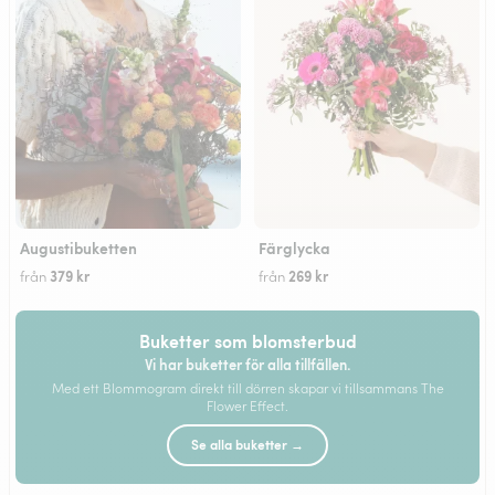
Augustibuketten
Färglycka
379 kr
269 kr
från
från
Buketter som blomsterbud
Vi har buketter för alla tillfällen.
Med ett Blommogram direkt till dörren skapar vi tillsammans The
Flower Effect.
Se alla buketter →