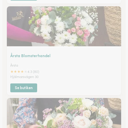
Årsta Blomsterhandel
Årsta
★
★
★
★
★
4.3 (80)
Hjälmarsvägen 30
Se butiken