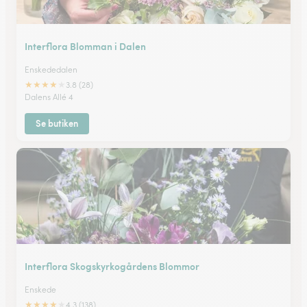
Interflora Blomman i Dalen
Enskededalen
★
★
★
★
★
3.8 (28)
Dalens Allé 4
Se butiken
Interflora Skogskyrkogårdens Blommor
Enskede
★
★
★
★
★
4.3 (138)