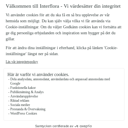
Fehrs Blommor
Stockholm
★
★
★
★
★
3.2 (11)
Sjukhusbacken 10
Se butiken
Interflora Medis Blommor
Stockholm
★
★
★
★
★
3.1 (42)
Götgatan 59
Se butiken