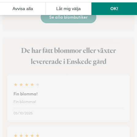
Se alla blombutiker
De har fått blommor eller växter
levererade i Enskede gård
★
★
★
★
★
Fin blomma!
Fin blomma!
05/10/2025
★
★
★
★
★