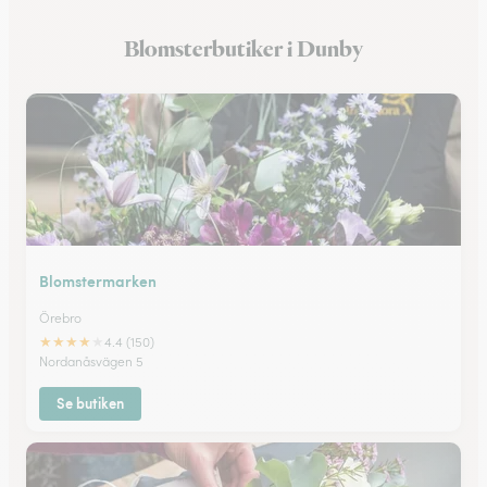
Blomsterbutiker i Näsby
Blomsterbutiker i Dunby
Blomsterbutiker i Lindesberg
Blomstermarken
Örebro
★
★
★
★
★
4.4 (150)
Nordanåsvägen 5
Se butiken