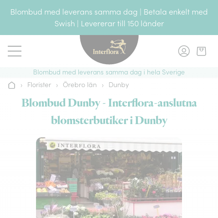
Gå till innehållet
Blombud med leverans samma dag | Betala enkelt med
Swish | Levererar till 150 länder
Blombud med leverans samma dag i hela Sverige
›
Florister
›
Örebro län
›
Dunby
Hem
Blombud Dunby - Interflora-anslutna
blomsterbutiker i Dunby