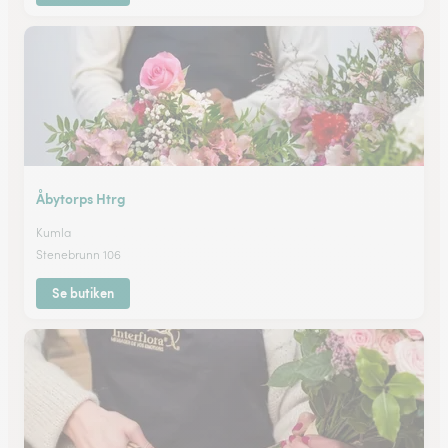
Åbytorps Htrg
Kumla
Stenebrunn 106
Se butiken