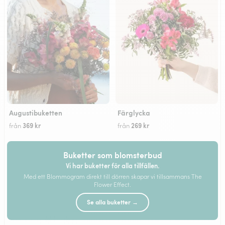
Augustibuketten
Färglycka
369 kr
269 kr
från
från
Buketter som blomsterbud
Vi har buketter för alla tillfällen.
Med ett Blommogram direkt till dörren skapar vi tillsammans The
Flower Effect.
Se alla buketter →