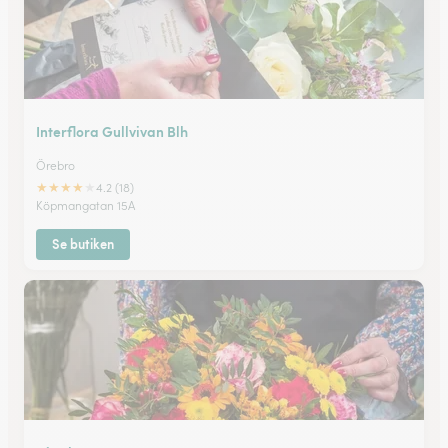
Interflora Gullvivan Blh
Örebro
★
★
★
★
★
4.2 (18)
Köpmangatan 15A
Se butiken