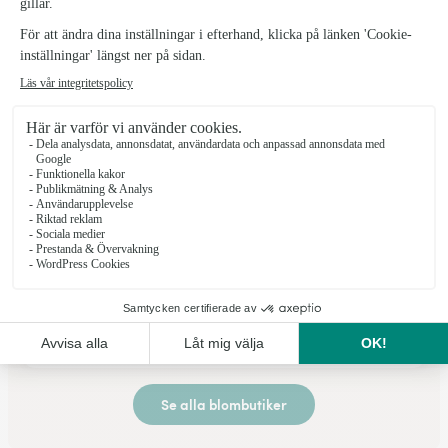
Se butiken
Lilla Blomsterboden
Hallsberg
★
★
★
★
★
4.9 (14)
Stortorget 8
Se butiken
Se alla blombutiker