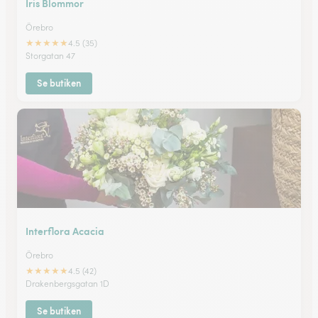
Iris Blommor
Örebro
★
★
★
★
★
4.5 (35)
Storgatan 47
Se butiken
Interflora Acacia
Örebro
★
★
★
★
★
4.5 (42)
Drakenbergsgatan 1D
Se butiken