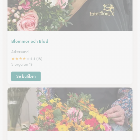
Blommor och Blad
Askersund
★
★
★
★
★
4.4 (18)
Storgatan 19
Se butiken