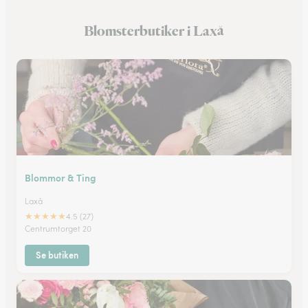
Blomsterbutiker i Lindesberg
Blomsterbutiker i Laxå
Blomsterbutiker i Ekeby
Blommor & Ting
Laxå
★
★
★
★
★
4.5 (27)
Centrumtorget 20
Se butiken