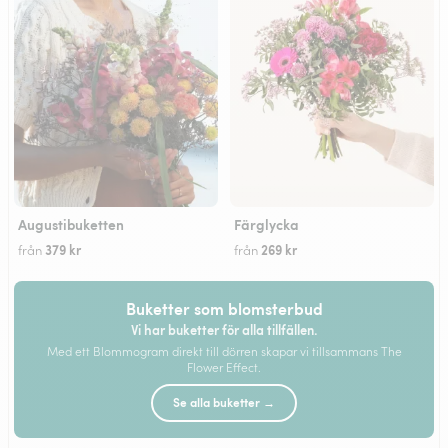
Augustibuketten
Färglycka
379 kr
269 kr
från
från
Buketter som blomsterbud
Vi har buketter för alla tillfällen.
Med ett Blommogram direkt till dörren skapar vi tillsammans The
Flower Effect.
Se alla buketter →