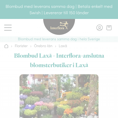
Gå till innehållet
Blombud med leverans samma dag | Betala enkelt med
Swish | Levererar till 150 länder
Blombud med leverans samma dag i hela Sverige
›
Florister
›
Örebro län
›
Laxå
Hem
Blombud Laxå - Interflora-anslutna
blomsterbutiker i Laxå