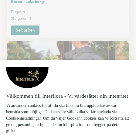
Berså i Lekeberg
Fjugesta
Storgatan 12
Se butiken
Lilla Blomsterboden
Hallsberg
★
★
★
★
★
4.9 (14)
Stortorget 8
Se butiken