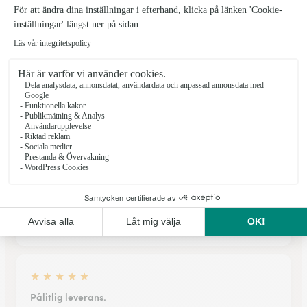
De har fått blommor eller växter
levererade i Laxå
★
★
★
★
★
Den önskade blomman fanns inte…
Den önskade blomman fanns inte i den blomsterbutik som
valdes för leveransen. Vilket skulle ha varit den speciella
hälsningen. Buketten som levererades var dock fin
11/01/2026
★
★
★
★
★
Pålitlig leverans.