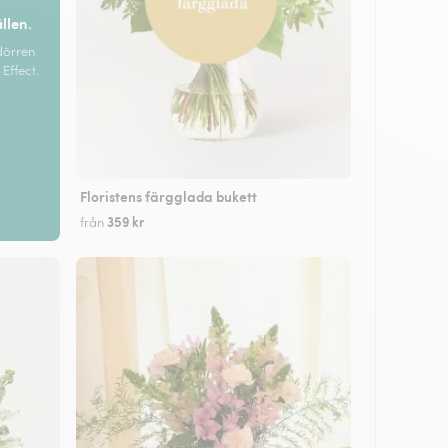
ällen.
dörren
Effect.
Floristens färgglada bukett
359 kr
från