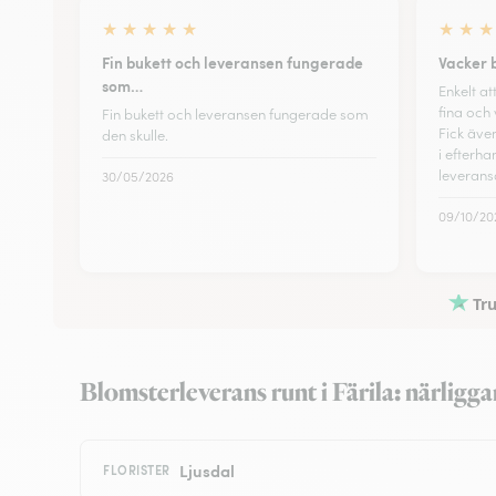
★
★
★
★
★
★
★
★
Fin bukett och leveransen fungerade
Vacker 
som…
Enkelt a
fina och 
Fin bukett och leveransen fungerade som
Fick även
den skulle.
i efterh
leveran
30/05/2026
09/10/20
Tru
Blomsterleverans runt i Färila: närligg
Ljusdal
FLORISTER