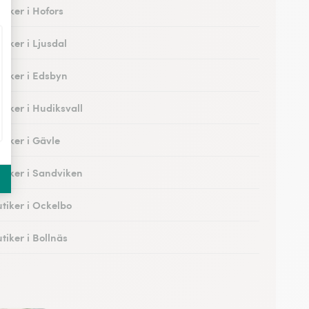
tiker i Hofors
tiker i Ljusdal
tiker i Edsbyn
tiker i Hudiksvall
tiker i Gävle
tiker i Sandviken
tiker i Ockelbo
tiker i Bollnäs
tiker i Söderhamn
tiker i Bergsjö