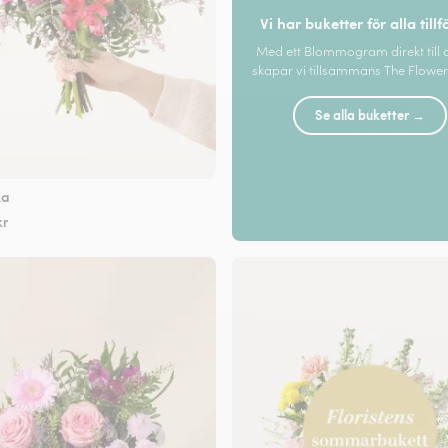
Vi har buketter för alla tillf
Med ett Blommogram direkt till 
skapar vi tillsammans The Flower 
Se alla buketter →
ka
kr