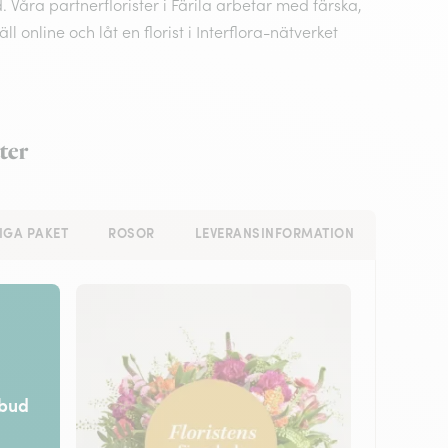
 Våra partnerflorister i Färila arbetar med färska,
nline och låt en florist i Interflora-nätverket
ter
IGA PAKET
ROSOR
LEVERANSINFORMATION
rbud