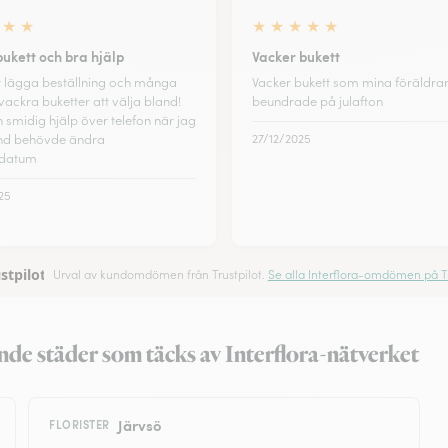
★
★
★
★
★
★
★
bukett och bra hjälp
Vacker bukett
tt lägga beställning och många
Vacker bukett som mina föräldra
vackra buketter att välja bland!
beundrade på julafton
 smidig hjälp över telefon när jag
and behövde ändra
27/12/2025
sdatum
25
stpilot
Urval av kundomdömen från Trustpilot.
Se alla Interflora-omdömen på Tr
ande städer som täcks av Interflora-nätverket
Järvsö
FLORISTER