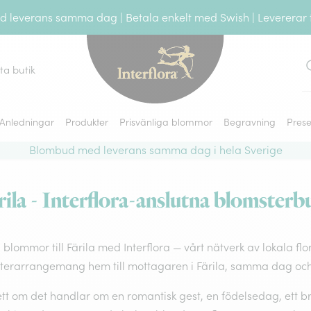
leverans samma dag | Betala enkelt med Swish | Levererar ti
tta butik
S
Anledningar
Produkter
Prisvänliga blommor
Begravning
Prese
Blombud med leverans samma dag i hela Sverige
la - Interflora-anslutna blomsterbut
 blommor till Färila med Interflora — vårt nätverk av lokala flo
terarrangemang hem till mottagaren i Färila, samma dag och 
t om det handlar om en romantisk gest, en födelsedag, ett brö