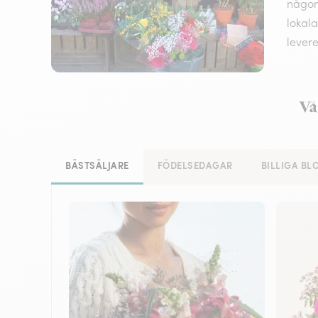
någon,
lokala
lever
Vå
BÄSTSÄLJARE
FÖDELSEDAGAR
BILLIGA B