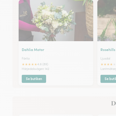
Dahlia Motor
Rosehill
Färila
Ljusdal
★
★
★
★
★
★
★
★
★
★
4.6 (89)
Härjedalsvägen 142
Lantmätar
Se butiken
Se buti
De