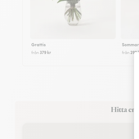
Grattis
Sommarf
379 kr
299 
från
från
Hitta en 