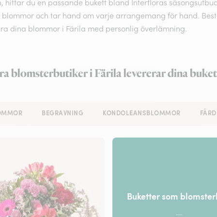
 hittar du en passande bukett bland Interfloras säsongsutbud.
 blommor och tar hand om varje arrangemang för hand. Beställ o
era dina blommor i Färila med personlig överlämning.
ra blomsterbutiker i Färila levererar dina buket
LOMMOR
BEGRAVNING
KONDOLEANSBLOMMOR
FÄRD
Buketter som blomste
—