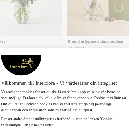
est
Blomsterlyx med chokladpåse
kr
569 kr
från
Skicka blommor
Interflora-ansluten blomsterbutik i Färila med
Florist