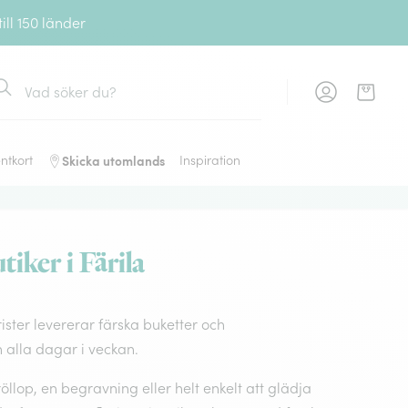
ll 150 länder
ök
Skicka utomlands
ntkort
Inspiration
iker i Färila
rister levererar färska buketter och
alla dagar i veckan.
llop, en begravning eller helt enkelt att glädja