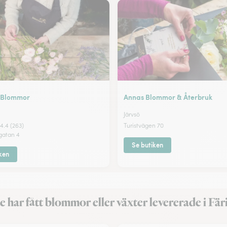
s Blommor
Annas Blommor & Återbruk
Järvsö
4.4 (263)
Turistvägen 70
gatan 4
Se butiken
ken
 har fått blommor eller växter levererade i Fär