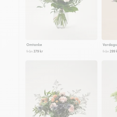
Omtanke
Vardags
379 kr
299 
från
från