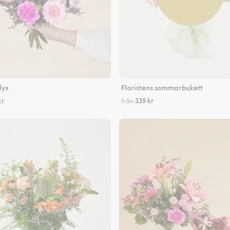
lyx
Floristens sommarbukett
kr
339 kr
från