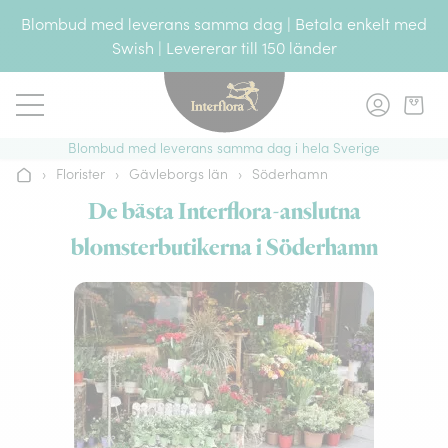
Gå till innehållet
Blombud med leverans samma dag | Betala enkelt med
Swish | Levererar till 150 länder
Blombud med leverans samma dag i hela Sverige
›
Florister
›
Gävleborgs län
›
Söderhamn
Hem
De bästa Interflora-anslutna
blomsterbutikerna i Söderhamn