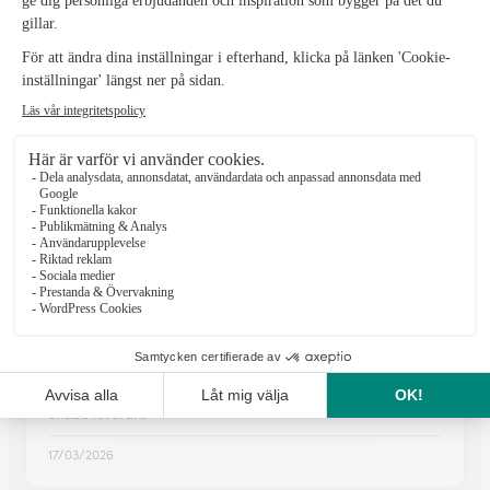
Fantastiskt fin bukett.
Fantastiskt fin bukett.
30/10/2025
★
★
★
★
★
Det har fungerts utmärkt från början…
Det har fungerts utmärkt från början till slut. Tack
12/04/2026
★
★
★
★
★
Snabb leverans
Snabb leverans
17/03/2026