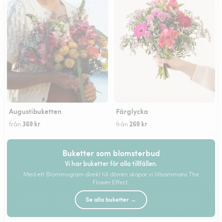
Augustibuketten
Färglycka
369 kr
269 kr
från
från
Buketter som blomsterbud
Vi har buketter för alla tillfällen.
Med ett Blommogram direkt till dörren skapar vi tillsammans The
Flower Effect.
Se alla buketter →