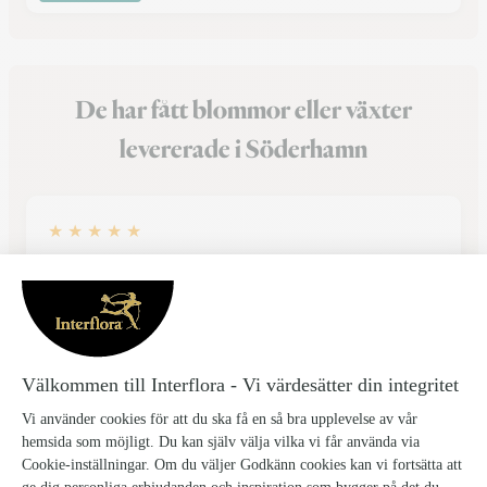
De har fått blommor eller växter
levererade i Söderhamn
★
★
★
★
★
En perfekt julöveraskning
Allt gick smidigt på webbsidan och företaget som hanterade
beställningen var jättebra, över förväntan. Leveransen
skedde även tidigare än bokat och blommorna var fräsch
och såg underbart ut. Min vän gladde sig mycket.
25/12/2025
★
★
★
★
★