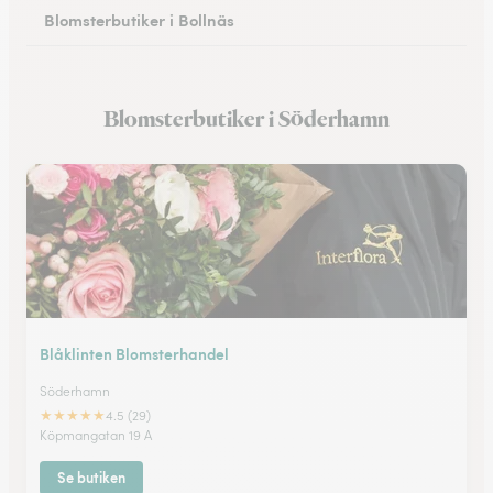
Blomsterbutiker i Bollnäs
Blomsterbutiker i Bergsjö
Blomsterbutiker i Söderhamn
Blåklinten Blomsterhandel
Söderhamn
★
★
★
★
★
4.5 (29)
Köpmangatan 19 A
Se butiken