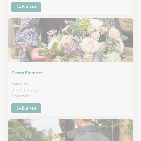
Se butiken
Cessis Blomster
Mariefred
★
★
★
★
★
5 (2)
Storgatan 7
Se butiken