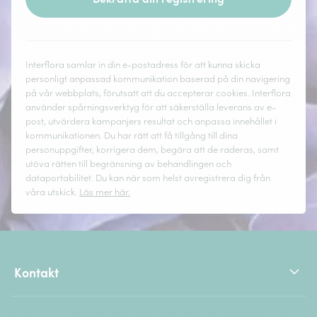
Interflora samlar in din e-postadress för att kunna skicka
personligt anpassad kommunikation baserad på din navigering
på vår webbplats, förutsatt att du accepterar cookies. Interflora
använder spårningsverktyg för att säkerställa leverans av e-
post, utvärdera kampanjers resultat och anpassa innehållet i
kommunikationen. Du har rätt att få tillgång till dina
personuppgifter, korrigera dem, begära att de raderas, samt
utöva rätten till begränsning av behandlingen och
dataportabilitet. Du kan när som helst avregistrera dig från
våra utskick.
Läs mer här.
Kontakt