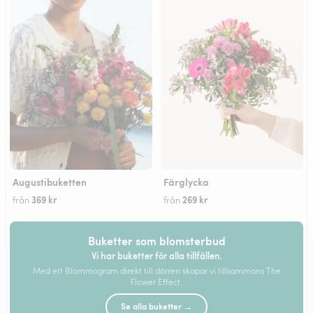
Augustibuketten
Färglycka
369 kr
269 kr
från
från
Buketter som blomsterbud
Vi har buketter för alla tillfällen.
Med ett Blommogram direkt till dörren skapar vi tillsammans The
Flower Effect.
Se alla buketter →