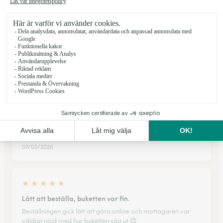
★
★
★
★
★
Leveransen blir alltid gjord i tid.
Leveransen blir alltid gjord i tid.
21/12/2025
★
★
★
★
★
Enkelt och bekvämt alltid fina blommor
Enkelt och bekvämt alltid fina blommor
07/02/2026
★
★
★
★
★
Lätt att beställa, buketten var fin.
Beställningen gick lätt att göra online och mottagaren var
väldigt nöjd med hur buketten såg ut 😊