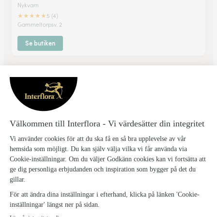
Nykvarn
★
★
★
★
★
5 (4)
Gammeltorpsv. 2
Se butiken
De har fått blommor eller växter
levererade i Åkers styckebruk
★
★
★
★
★
Perfekt
Allt fungerade.
26/12/2025