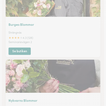
Burges Blommor
Strängnäs
★
★
★
★
★
4.3 (128)
Seminarievägen 2
Se butiken
Nykvarns Blommor