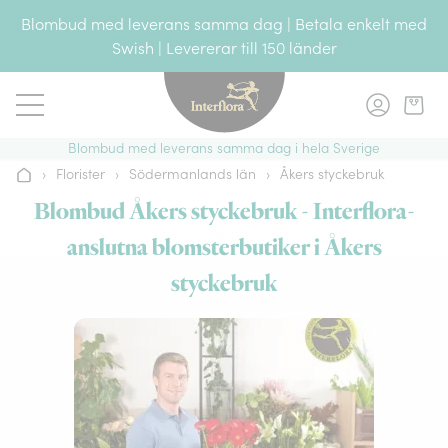
Gå till innehållet
Blombud med leverans samma dag | Betala enkelt med
Swish | Levererar till 150 länder
Blombud med leverans samma dag i hela Sverige
›
Florister
›
Södermanlands län
›
Åkers styckebruk
Hem
Blombud Åkers styckebruk - Interflora-
anslutna blomsterbutiker i Åkers
styckebruk