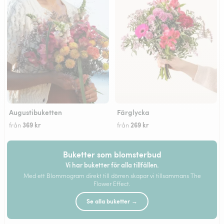
Augustibuketten
Färglycka
369 kr
269 kr
från
från
Buketter som blomsterbud
Vi har buketter för alla tillfällen.
Med ett Blommogram direkt till dörren skapar vi tillsammans The
Flower Effect.
Se alla buketter →