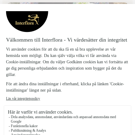
Blomstergården Åsa & Anna
Smålandsstenar
★
★
★
★
★
4.8 (47)
Norra Nissastigen 2 B
Se butiken
De har fått blommor eller växter
levererade i Bredaryd