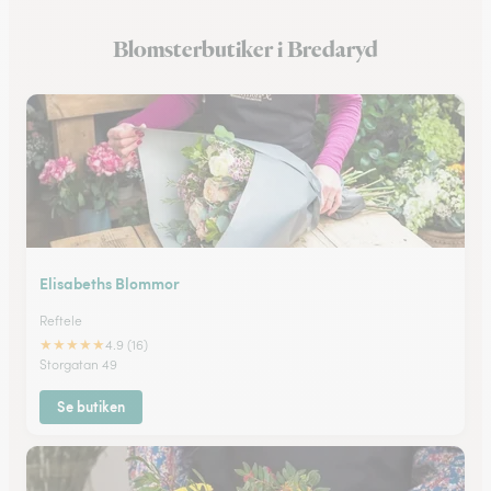
Blomsterbutiker i Nässjö
Blomsterbutiker i Bredaryd
Blomsterbutiker i Vetlanda
Elisabeths Blommor
Reftele
★
★
★
★
★
4.9 (16)
Storgatan 49
Se butiken