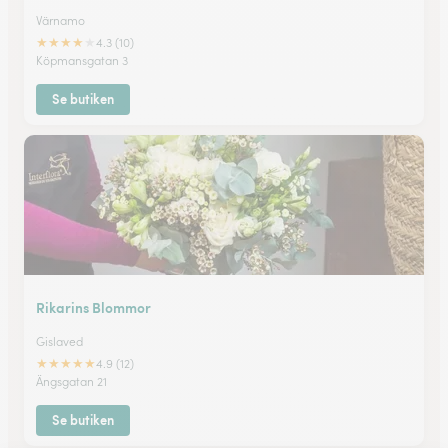
Värnamo
★
★
★
★
★
4.3 (10)
Köpmansgatan 3
Se butiken
Rikarins Blommor
Gislaved
★
★
★
★
★
4.9 (12)
Ängsgatan 21
Se butiken