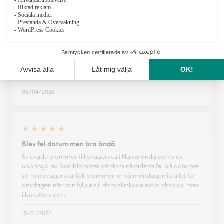
★
★
★
★
★
Skickar ofta blommor
Skickar ofta blommor, bra service och kvalitet på
blommorna
06/04/2026
★
★
★
★
★
Blev fel datum men bra ändå
Skickade blommor till svägerska i Haparanda och blev
uppringd av Norrblomster att dom råkade ta fel på datumet
så min svägerska fick blommorna på måndagen istället för
onsdagen när hon fyllde så dom skickade extra choklad med
i buketten, det…
15/01/2026