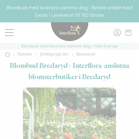
Gå till innehållet
Blombud med leverans samma dag | Betala enkelt med
Swish | Levererar till 150 länder
Blombud med leverans samma dag i hela Sverige
›
Florister
›
Jönköpings län
›
Bredaryd
Hem
Blombud Bredaryd - Interflora-anslutna
blomsterbutiker i Bredaryd