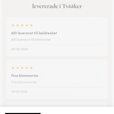
levererade i Tvååker
★
★
★
★
★
Allt levererat till belåtenhet
Allt levererat till belåtenhet
29/06/2026
★
★
★
★
★
Fina blommorna
Fina blommorna
18/05/2026
★
★
★
★
★