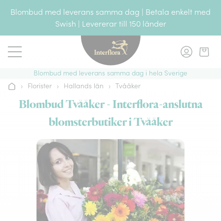
Gå till innehållet
Blombud med leverans samma dag | Betala enkelt med
Swish | Levererar till 150 länder
Blombud med leverans samma dag i hela Sverige
›
Florister
›
Hallands län
›
Tvååker
Hem
Blombud Tvååker - Interflora-anslutna
blomsterbutiker i Tvååker