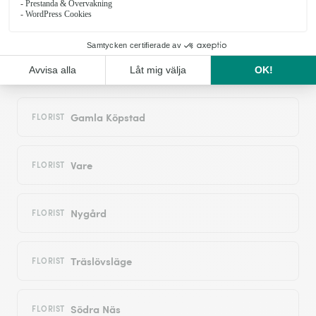
Blomsterleverans runt i Tvååker:
närliggande städer som täcks av
Interflora-nätverket
Gamla Köpstad
FLORIST
Vare
FLORIST
Nygård
FLORIST
Träslövsläge
FLORIST
Södra Näs
FLORIST