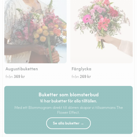
Augustibuketten
Färglycka
369 kr
269 kr
från
från
Buketter som blomsterbud
Vi har buketter för alla tillfällen.
Med ett Blommogram direkt till dörren skapar vi tillsammans The
Flower Effect.
Se alla buketter →