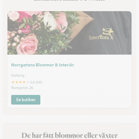
Norrgatans Blommor & Interiör
Varberg
★
★
★
★
★
3.8 (48)
Norrgatan 26
Se butiken
De har fått blommor eller växter