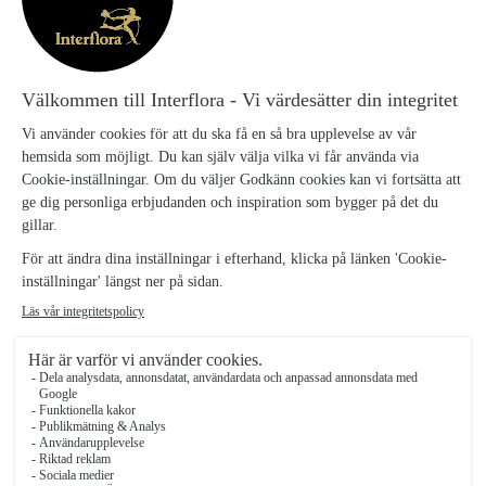
Smidigt och enkelt
Smidigt och enkelt. Blomster handeln ringde och meddelade
att de inte hade alla blommor som var på bilden, frågande
om de varvid att lägga till andra. Underbar service👍
11/04/2026
★
★
★
★
★
Blommorna levererades i rimlig tid
Blommorna levererades i rimlig tid. Buketten var vacker och
mottagaren blev glad.
09/01/2026
Trustpilot
Urval av kundomdömen från Trustpilot.
Se alla
Interflora-omdömen på Trustpilot