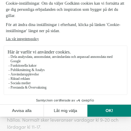
lägga till andra passande vaser som tillval i nästa
steg.
Blomsorterna i buketten kan variera beroende på
floristens lokala sortiment.
1202848-Sommarhalsning
SKU:
Leveransinformation Blommogram
Vi kan inte garantera leveranser vid exakta tider, men
vi gör alltid vårt yttersta för att ditt önskemål ska
hållas. Normalt sker leveranser vardagar kl 9-20 och
lördagar kl 11-17.