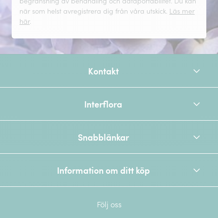
begränsning av behandling och dataportabilitet. Du kan
när som helst avregistrera dig från våra utskick.
Läs mer
här
.
Kontakt
Interflora
Snabblänkar
Information om ditt köp
Följ oss