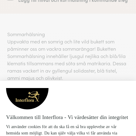
Sommarhälsning
Uppvakta med en somrig och lite vild bukett som
påminner oss om vackra sommarängar! Buketten
Sommarhälsning innehåller ljusgul nejlika och blå/lila
klematis tillsammans med söta små matrikaria. Dessa
ramas vackert in av gyllengul solidaster, blå tistel,
ammi majus och olivkvist.
Storlekarna mellan och stor innehåller även gul
santini.
Vasen på bilderna ingår inte med buketten men du kan