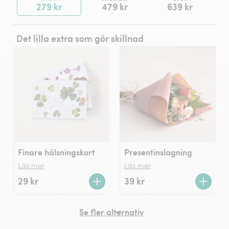
279 kr
479 kr
639 kr
Det lilla extra som gör skillnad
Finare hälsningskort
Presentinslagning
Läs mer
Läs mer
29 kr
39 kr
Se fler alternativ