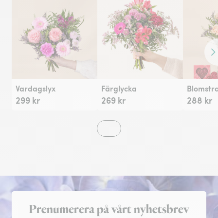
Fr
Vardagslyx
Färglycka
299 kr
269 kr
288 kr
Registrera dig för nyhetsbrev
Prenumerera på vårt nyhetsbrev