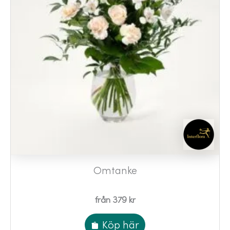
Omtanke
från 379 kr
Köp här