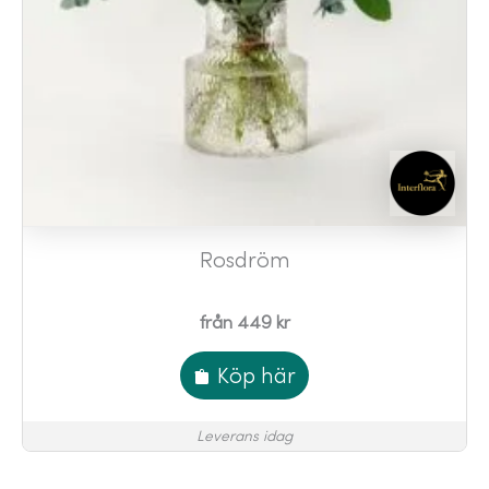
Rosdröm
från 449 kr
Köp här
Leverans idag