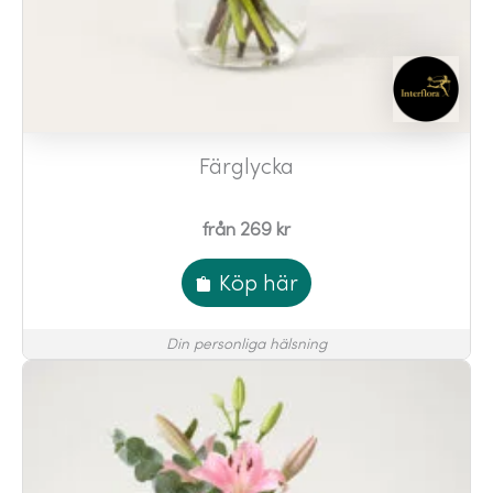
Färglycka
från 269 kr
Köp här
Din personliga hälsning