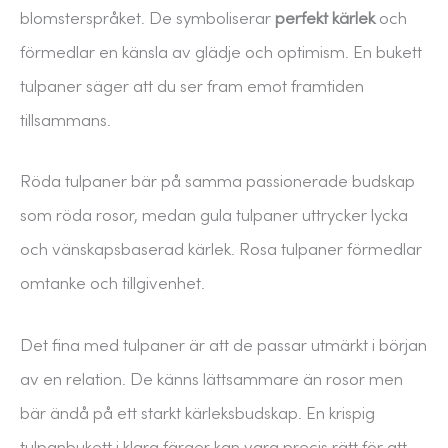
blomsterspråket. De symboliserar
perfekt kärlek
och
förmedlar en känsla av glädje och optimism. En bukett
tulpaner säger att du ser fram emot framtiden
tillsammans.
Röda tulpaner bär på samma passionerade budskap
som röda rosor, medan gula tulpaner uttrycker lycka
och vänskapsbaserad kärlek. Rosa tulpaner förmedlar
omtanke och tillgivenhet.
Det fina med tulpaner är att de passar utmärkt i början
av en relation. De känns lättsammare än rosor men
bär ändå på ett starkt kärleksbudskap. En krispig
tulpanbukett i klara färger kan vara precis rätt för att