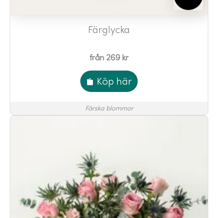
Färglycka
från 269 kr
Köp här
Färska blommor