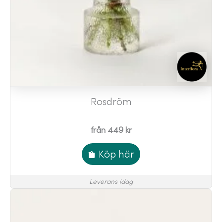
Rosdröm
från 449 kr
Köp här
Leverans idag