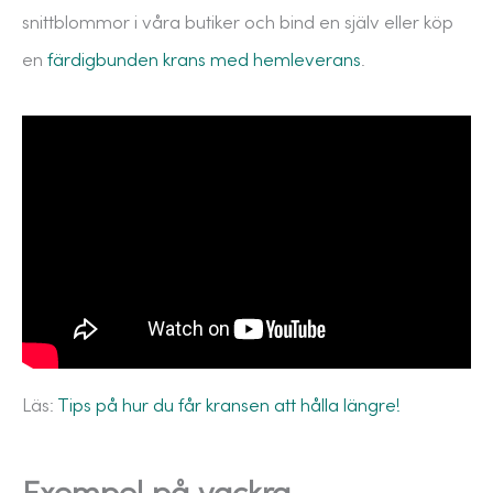
snittblommor i våra butiker och bind en själv eller köp
en
färdigbunden krans med hemleverans
.
Läs:
Tips på hur du får kransen att hålla längre!
Exempel på vackra