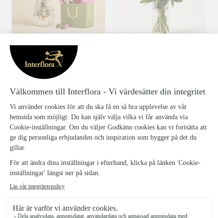
Varma gratulationer med chokladpåse
Solrosdröm
549 kr
299 kr
från
från
Bra pris
Presentpåse
Lycka till-buketten
Guldkant Chokladtrio