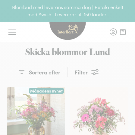
Blombud med leverans samma dag | Betala enkelt
med Swish | Levererar till 150 länder
Interflora - blomleverans, t
Meny
Skicka blommor Lund
Sortera efter
Filter
Månadens nyhet