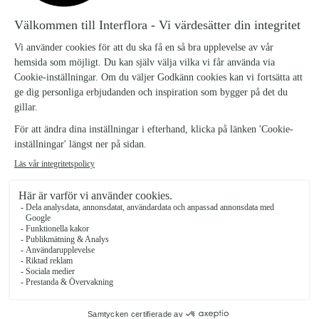
emulgeringsmedel (SOJA-lecitin, mono- och
diglycerider av fettsyror), kola, MJÖLKprotein,
stabiliseringsmedel (xantangummi, guargummi), färg
(vegetabiliskt kol, järnoxider), ammoniumklorid,
förtjockningsmedel (johannesbrödkärnor), syra
(citronsyra), fettfattig kakaopulver. Kan innehålla:
JORDNÖTTER, NÖTTER, ÄGG.
Ingredienser Chokladhjärta: 30 gram. Ingredienser:
Socker, kakaosmör, sött MJÖLKpulver,
HASSELNÖTSPASTA(9%), kakaomassa, GRÄDDE,
glukossirap, konserveringsmedel (alkohol,
kaliumsorbat), VASSLE-pulverkoncentrat, frystorkat
hallon, emulgeringsmedel (SOJA-lecitin, mono- och
diglycerider av fettsyror), arom (vanilj, nougat),
MJÖLKprotein, förtjockningsmedel
(johannesbrödkärnor), stabiliseringsmedel