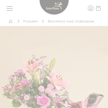
Interflora - blomleverans, t
Meny
Hem - Blomsterleverans
Produkter
Blomsterlyx med chokladpåse