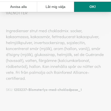
(guargummi), syra (citronsyra). Kan innehålla:
CASHEWNÖTTER, MANDEL, PISTACHIONÖTTER,
VALNÖTTER
Ingredienser strut med chokladmix: socker,
kakaomassa, kakaosmör, fettreducerat kakaopulver,
helmjölkpulver, invertsockersirap, sojalecitin,
koncentrerat smör (mjölk), arom (hallon, vanilj), smör
d'Isigny (mjölk), glukossirap, helmjölk, sel de Guérande
(havssalt), vatten, färgämne (kalciumkarbonat,
rödbetsröd), hallon. Kan innehålla spår av nötter och
vete. Fri från palmolja och Rainforest Alliance-
certifierad.
1203237-Blomsterlyx-med-chokladpase_1
SKU: