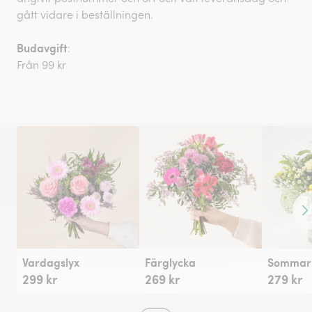
gått vidare i beställningen.
Budavgift
:
Från 99 kr
Fr
Vardagslyx
Färglycka
Sommarh
299 kr
269 kr
279 kr