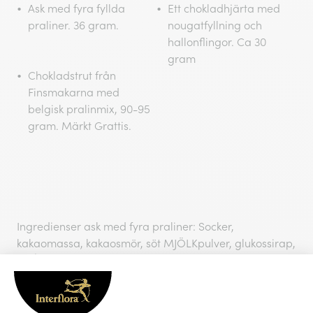
Ask med fyra fyllda
Ett chokladhjärta med
praliner. 36 gram.
nougatfyllning och
hallonflingor. Ca 30
gram
Chokladstrut från
Finsmakarna med
belgisk pralinmix, 90-95
gram. Märkt Grattis.
Ingredienser ask med fyra praliner: Socker,
kakaomassa, kakaosmör, söt MJÖLKpulver, glukossirap,
GRÂDDE, vatten, arom (hallon, irish cream, naturlig
arom, lakrits, vanilj), konserveringsmedel (alkohol,
kaliumsorbat), VASSLEpulverkoncentrat, vegetabiliskt
fett (kokosolja, shea), salt, invertsockersirap,