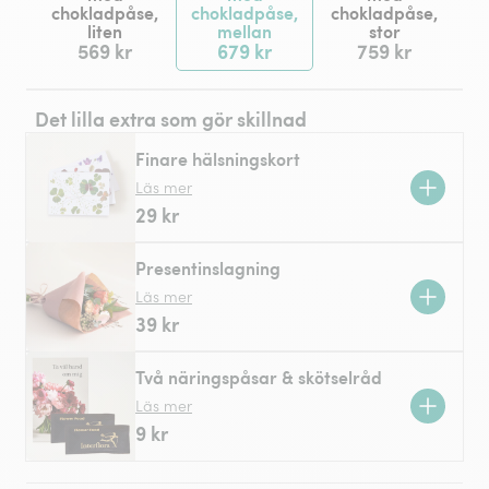
chokladpåse,
chokladpåse,
chokladpåse,
liten
mellan
stor
569 kr
679 kr
759 kr
Det lilla extra som gör skillnad
Finare hälsningskort
Läs mer
29 kr
Presentinslagning
Läs mer
39 kr
Två näringspåsar & skötselråd
Läs mer
9 kr