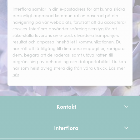
Interflora samlar in din e‑postadress för att kunna skicka
personligt anpassad kommunikation baserad på din
navigering på vår webbplats, förutsatt att du accepterar
cookies. Interflora använder spårningsverktyg för att
säkerställa leverans av e‑post, utvärdera kampanjers
resultat och anpassa innehållet i kommunikationen. Du
har rätt att få tillgång till dina personuppgifter, korrigera
dem, begära att de raderas, samt utöva rätten till
begränsning av behandling och dataportabilitet. Du kan
när som helst avregistrera dig från våra utskick.
Läs mer
här
.
Kontakt
Interflora