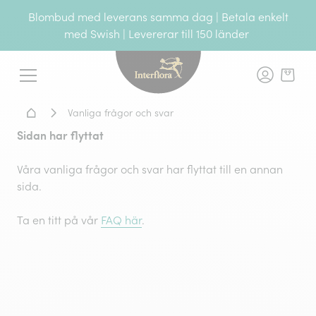
Blombud med leverans samma dag | Betala enkelt
med Swish | Levererar till 150 länder
Interflora - blomleverans, t
Meny
Hem - Blomsterleverans
Vanliga frågor och svar
Sidan har flyttat
Våra vanliga frågor och svar har flyttat till en annan
sida.
Ta en titt på vår
FAQ här
.