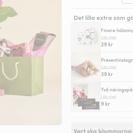
Det lilla extra som g
Finare hälsnin
Läs mer
29 kr
Presentinslag
Läs mer
39 kr
Två näringspå
Läs mer
9 kr
Vart ska blommorna 