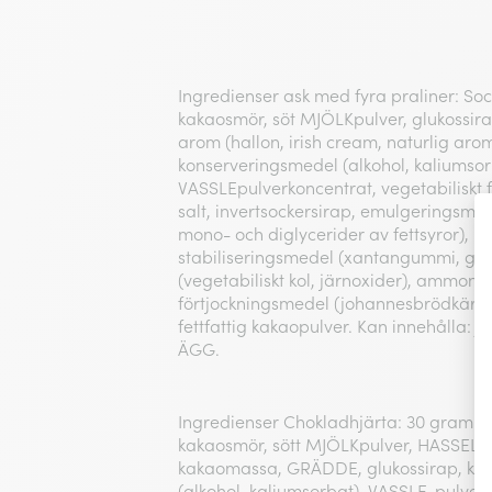
Ingredienser ask med fyra praliner: So
kakaosmör, söt MJÖLKpulver, glukossir
arom (hallon, irish cream, naturlig arom, 
konserveringsmedel (alkohol, kaliumsor
VASSLEpulverkoncentrat, vegetabiliskt fe
salt, invertsockersirap, emulgeringsmed
mono- och diglycerider av fettsyror), k
stabiliseringsmedel (xantangummi, gu
(vegetabiliskt kol, järnoxider), ammoni
förtjockningsmedel (johannesbrödkärnor)
fettfattig kakaopulver. Kan innehålla
ÄGG.
Ingredienser Chokladhjärta: 30 gram. I
kakaosmör, sött MJÖLKpulver, HASSEL
kakaomassa, GRÄDDE, glukossirap, ko
(alkohol, kaliumsorbat), VASSLE-pulverk