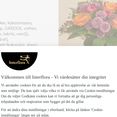
cker, kakaomassa,
ap, GRÂDDE, vatten,
lakrits, vanilj),
bat),
tt (kokosolja, shea),
el (SOJA-lecitin,
ola, MJÖLKprotein,
argummi), färg
umklorid,
, syra (citronsyra),
: JORDNÖTTER, NÖTTER,
ngredienser: Socker,
NÖTSPASTA(9%),
nserveringsmedel
oncentrat, frystorkat