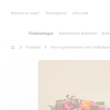
Behöver du hjälp?
Företagskund
Hitta butik
Födelsedagar
Sommarens blommor
Anle
Hem - Blomsterleverans
Produkter
Varma gratulationer med chokladpå