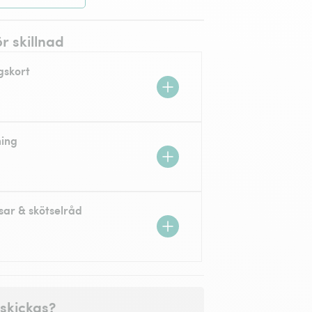
ör skillnad
gskort
ning
sar & skötselråd
skickas?