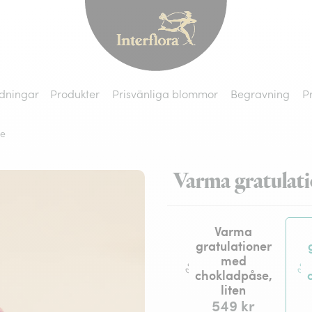
Interflora - blomleve
dningar
Produkter
Prisvänliga blommor
Begravning
P
se
Varma gratulat
Varma
gratulationer
med
chokladpåse,
liten
549 kr