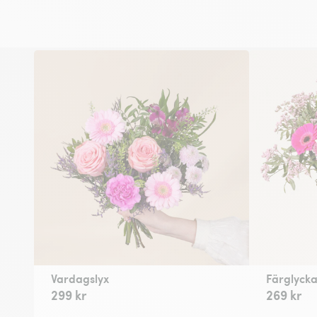
Vardagslyx
Färglyck
299 kr
269 kr