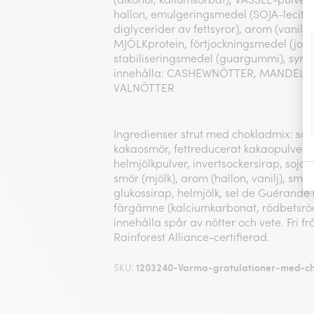
hallon, emulgeringsmedel (SOJA-leciti
diglycerider av fettsyror), arom (vanilj,
MJÖLKprotein, förtjockningsmedel (joh
stabiliseringsmedel (guargummi), syra (
innehålla: CASHEWNÖTTER, MANDEL,
VALNÖTTER
Ingredienser strut med chokladmix: so
kakaosmör, fettreducerat kakaopulver,
helmjölkpulver, invertsockersirap, sojale
smör (mjölk), arom (hallon, vanilj), smör 
glukossirap, helmjölk, sel de Guérande (
färgämne (kalciumkarbonat, rödbetsröd
innehålla spår av nötter och vete. Fri f
Rainforest Alliance-certifierad.
1203240-Varma-gratulationer-med-c
SKU: