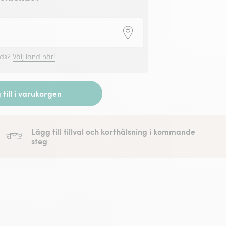
nds?
Välj land här!
till i varukorgen
Lägg till tillval och korthälsning i kommande
steg