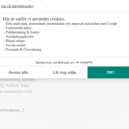
n, mono- och
 nougat),
annesbrödkärnor),
citronsyra). Kan
 PISTACHIONÖTTER,
cker, kakaomassa,
citin, koncentrerat
d'Isigny (mjölk),
havssalt), vatten,
), hallon. Kan
rån palmolja och
hokladpase_1