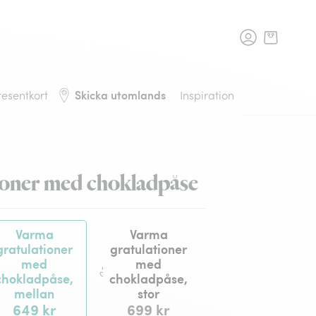
rans, tillbaka till startsidan
Skicka utomlands
resentkort
Inspiration
ioner med chokladpåse
Varma
Varma
gratulationer
gratulationer
med
med
chokladpåse,
chokladpåse,
mellan
stor
649 kr
699 kr