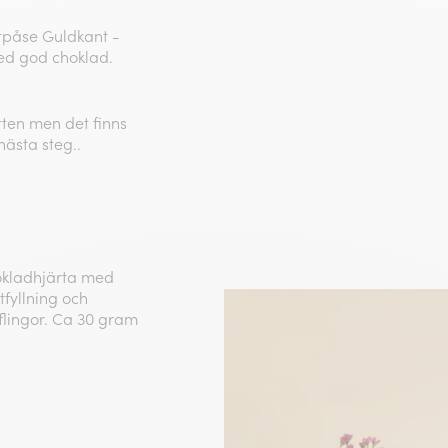
tpåse Guldkant -
med god choklad.
ten men det finns
nästa steg..
okladhjärta med
fyllning och
flingor. Ca 30 gram