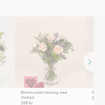
Framåt
Blomstrande hälsning med
Styrke
choklad
269 kr
288 kr