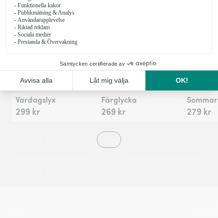
Fr
Vardagslyx
Färglycka
Sommarh
299 kr
269 kr
279 kr