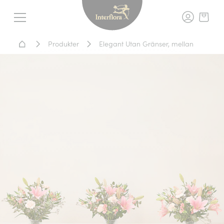
Interflora - blomleverans, t
Meny
Hem - Blomsterleverans
Produkter
Elegant Utan Gränser, mellan