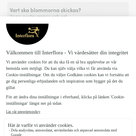
Vart ska blommorna skickas?
Ange postnummer och ort
Postnummer eller stad
*
Vill du skicka blommor utomlands?
Välj land här!
Lägg till i varukorgen
Elegant Utan Gränser, mellan
1203227-Elegant-Utan-Granser-mellan_1
SKU: