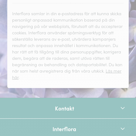
Interflora samlar in din e‑postadress för att kunna skicka
personligt anpassad kommunikation baserad på din
navigering på vår webbplats, förutsatt att du accepterar
cookies. Interflora använder spårningsverktyg för att
säkerställa leverans av e‑post, utvärdera kampanjers
resultat och anpassa innehållet i kommunikationen. Du
har rätt att få tillgång till dina personuppgifter, korrigera
dem, begära att de raderas, samt utöva rätten till
begränsning av behandling och dataportabilitet. Du kan
när som helst avregistrera dig från våra utskick.
Läs mer
här
.
Kontakt
Interflora