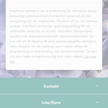
Interflora samlar in din e‑postadress för att kunna skicka
personligt anpassad kommunikation baserad på din
navigering på vår webbplats, förutsatt att du accepterar
cookies. Interflora använder spårningsverktyg för att
säkerställa leverans av e‑post, utvärdera kampanjers
resultat och anpassa innehållet i kommunikationen. Du
har rätt att få tillgång till dina personuppgifter, korrigera
dem, begära att de raderas, samt utöva rätten till
begränsning av behandling och dataportabilitet. Du kan
när som helst avregistrera dig från våra utskick.
Läs mer
här
.
Kontakt
Interflora