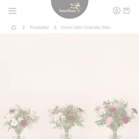
Interflora - blomleverans, t
Meny
Hem - Blomsterleverans
Produkter
Kram Utan Gränser, liten