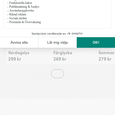
Fr
Vardagslyx
Färglycka
Sommarh
299 kr
269 kr
279 kr