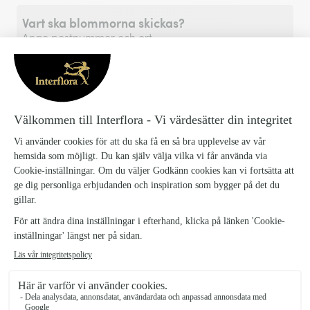
Vart ska blommorna skickas?
Ange postnummer och ort
Postnummer eller stad
*
Vill du skicka blommor utomlands?
Välj land här!
Lägg till i varukorgen
Kram Utan Gränser, liten
1203223-Kram-Utan-Granser-liten_1
SKU: