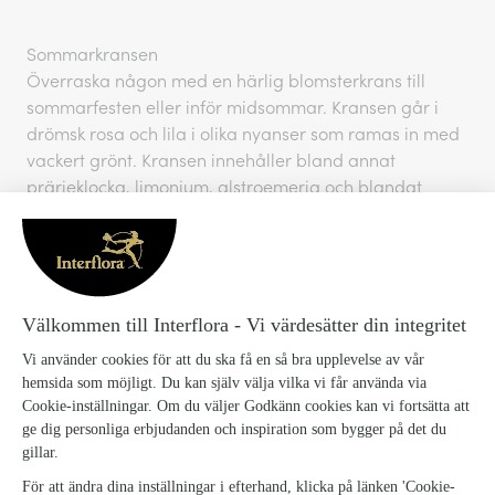
Sommarkransen
Överraska någon med en härlig blomsterkrans till
sommarfesten eller inför midsommar. Kransen går i
drömsk rosa och lila i olika nyanser som ramas in med
vackert grönt. Kransen innehåller bland annat
prärieklocka, limonium, alstroemeria och blandat
grönt.
Kransens storlek kan justeras med bandet som är fäst
baktill.
Beställ gärna kransen några dagar innan önskad
leveransdag.
1201567_Sommarkrans_1
SKU: