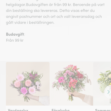
helgdagar.Budavgiften är från 99 kr. Beroende på vart
din beställning ska levereras. Detta visas efter du
angivit postnummer och ort och valt leveransdag och
gått vidare i beställningen.
Budavgift
:
Från 99 kr
Fr
Vardagslyx
Färglycka
Sommarh