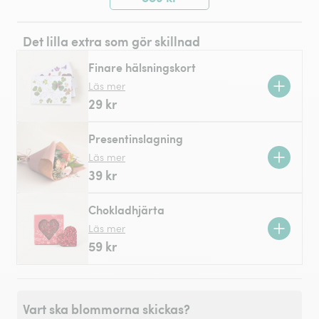
Det lilla extra som gör skillnad
Finare hälsningskort
Läs mer
29 kr
Presentinslagning
Läs mer
39 kr
Chokladhjärta
Läs mer
59 kr
Vart ska blommorna skickas?