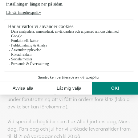
Leveransinformation Blommogram
Vi kan inte garantera leveranser vid exakta tider, men
vi gör alltid vårt yttersta för att ditt önskemål ska
hållas. Normalt sker leveranser vardagar kl 9-20 och
lördagar kl 11-17.
Leveranser till företag kommer levereras innan 16
under förutsättning att vi fått in ordern före kl 12 (lokala
avvikelser kan förekomma).
Vid speciella högtider som t ex Alla hjärtans dag, Mors
dag, Fars dag och jul har vi utökade leveranstider fram
till kl 21 på vardagar och kl 20 på