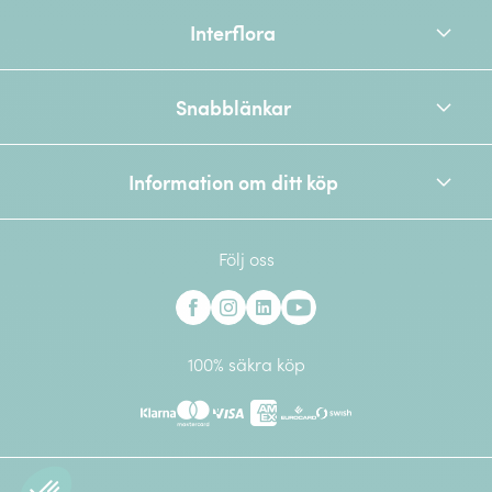
Interflora
Snabblänkar
Information om ditt köp
Följ oss
Interflora på Facebook
Interflora på Instagram
Interflora på Linkedin
Interflora på Youtube
100% säkra köp
Klarna
Mastercard
Visa
American Express
Eurocard
Swish