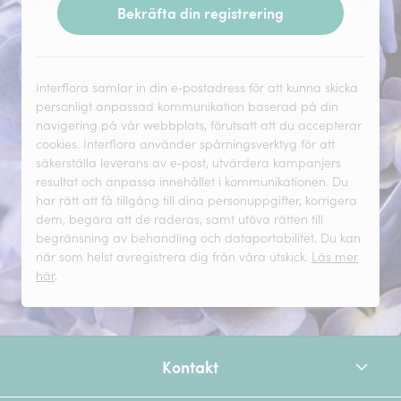
Bekräfta din registrering
Interflora samlar in din e‑postadress för att kunna skicka
personligt anpassad kommunikation baserad på din
navigering på vår webbplats, förutsatt att du accepterar
cookies. Interflora använder spårningsverktyg för att
säkerställa leverans av e‑post, utvärdera kampanjers
resultat och anpassa innehållet i kommunikationen. Du
har rätt att få tillgång till dina personuppgifter, korrigera
dem, begära att de raderas, samt utöva rätten till
begränsning av behandling och dataportabilitet. Du kan
när som helst avregistrera dig från våra utskick.
Läs mer
här
.
Kontakt