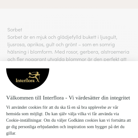
Sorbet
Sorbet är en mjuk och glädjefylld bukett i ljusgult,
ljusrosa, aprikos, gult och grönt – som en somrig
hälsning i blomform. Med rosor, gerbera, alstroemeria
och fler noggrant utvalda blommor är den perfekt att
ge bort till någon du tycker om. En bukett som säger
“jag bryr mig” med färg och värme.
Vasen på bilderna ingår inte med buketten men annan
vas finns att lägga till som tillval i nästa steg.
Blomsorterna i buketten kan variera beroende på
floristens lokala sortiment.