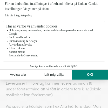
1203104_Sorbet_3
SKU:
Leveransinformation Blommogram
Vi kan inte garantera leveranser vid exakta tider, men
vi gör alltid vårt yttersta för att ditt önskemål ska
hållas. Normalt sker leveranser vardagar kl 9-20 och
lördagar kl 11-17.
Leveranser till företag kommer levereras innan 16
under förutsättning att vi fått in ordern före kl 12 (lokala
avvikelser kan förekomma).
Vid speciella högtider som t ex Alla hjärtans dag, Mors