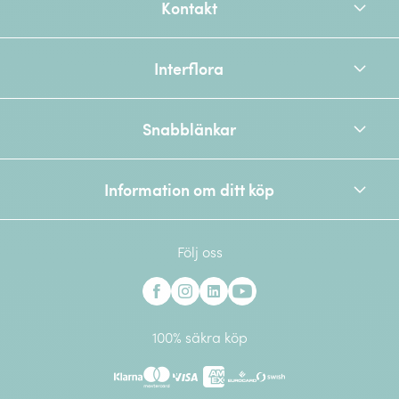
Kontakt
Interflora
Snabblänkar
Information om ditt köp
Följ oss
Interflora på Facebook
Interflora på Instagram
Interflora på Linkedin
Interflora på Youtube
100% säkra köp
Klarna
Mastercard
Visa
American Express
Eurocard
Swish