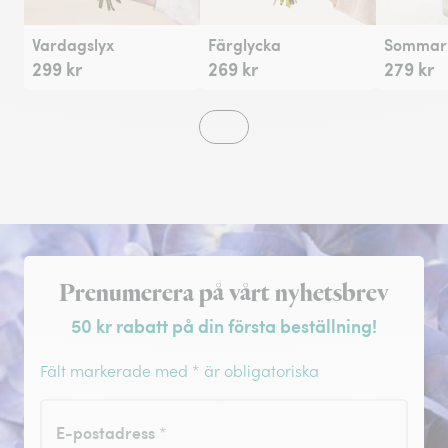
Vardagslyx
Färglycka
Sommarh
299 kr
269 kr
279 kr
Registrera dig för nyhetsbrev
Prenumerera på vårt nyhetsbrev
50 kr rabatt på din första beställning!
Fält markerade med * är obligatoriska
E-postadress
*