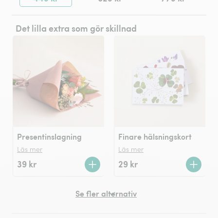
Det lilla extra som gör skillnad
Presentinslagning
Finare hälsningskort
Läs mer
Läs mer
39 kr
29 kr
Se fler alternativ