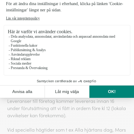
1203083-Sagolik_1
SKU:
Leveransinformation Blommogram
Vi kan inte garantera leveranser vid exakta tider, men
vi gör alltid vårt yttersta för att ditt önskemål ska
hållas. Normalt sker leveranser vardagar kl 9-20 och
lördagar kl 11-17.
Leveranser till företag kommer levereras innan 16
under förutsättning att vi fått in ordern före kl 12 (lokala
avvikelser kan förekomma).
Vid speciella högtider som t ex Alla hjärtans dag, Mors