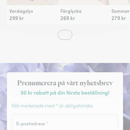
Vardagslyx
Färglycka
Sommarh
299 kr
269 kr
279 kr
Registrera dig för nyhetsbrev
Prenumerera på vårt nyhetsbrev
50 kr rabatt på din första beställning!
Fält markerade med * är obligatoriska
E-postadress
*