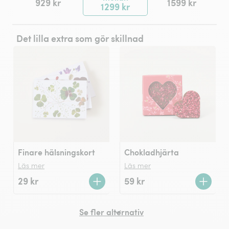
929 kr
1599 kr
1299 kr
Det lilla extra som gör skillnad
Finare hälsningskort
Chokladhjärta
Läs mer
Läs mer
29 kr
59 kr
Se fler alternativ