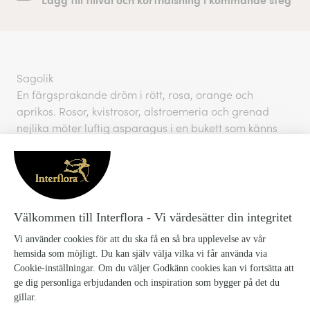
Sagolik
En färgsprakande dröm i rött, rosa, orange och
aprikos. Rosor, kvistrosor, alstroemeria och grenad
nejlika möter luftig asparagus i en bukett som känns
både romantisk och livfull. Sagolik är perfekt när du vill
förmedla värme, glädje och en touch av magi.
Vasen på bilderna ingår inte med buketten men annan
vas finns att lägga till som tillval i nästa steg.
Blomsorterna i buketten kan variera beroende på
floristens lokala sortiment.