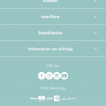
Kontakt
Interflora
Snabblänkar
Information om ditt köp
Följ oss
Interflora på Facebook
Interflora på Instagram
Interflora på Linkedin
Interflora på Youtube
100% säkra köp
Klarna
Mastercard
Visa
American Express
Eurocard
Swish