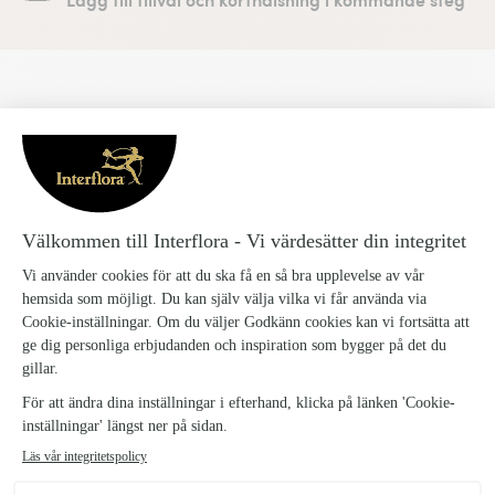
Eld och lågor
Eld och lågor – rosor med känsla
En bukett i rött och rosa med rosor som verkligen
gör intryck. Eld och lågor passar perfekt när du vill
skicka blommor som förmedlar värme, energi och
omtanke – med blombud direkt till dörren.
1203071-Eld-och-lagor_1
SKU:
Leveransinformation Blommogram