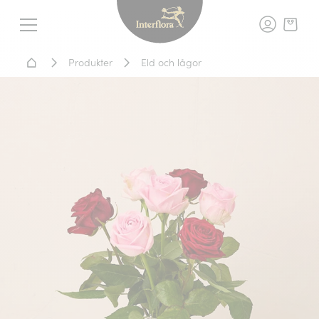
Interflora - blomleverans, t
Meny
Hem - Blomsterleverans
Produkter
Eld och lågor