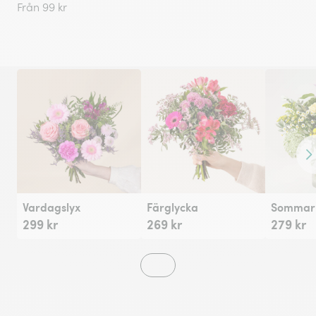
Från 99 kr
Fr
Vardagslyx
Färglycka
Sommarh
299 kr
269 kr
279 kr