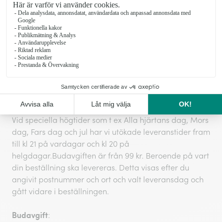
Vi kan inte garantera leveranser vid exakta tider, men
vi gör alltid vårt yttersta för att ditt önskemål ska
hållas. Normalt sker leveranser vardagar kl 9-20 och
lördagar kl 11-17.
Leveranser till företag kommer levereras innan 16
under förutsättning att vi fått in ordern före kl 12 (lokala
avvikelser kan förekomma).
Vid speciella högtider som t ex Alla hjärtans dag, Mors
dag, Fars dag och jul har vi utökade leveranstider fram
till kl 21 på vardagar och kl 20 på
helgdagar.Budavgiften är från 99 kr. Beroende på vart
din beställning ska levereras. Detta visas efter du
angivit postnummer och ort och valt leveransdag och
gått vidare i beställningen.
Budavgift
: