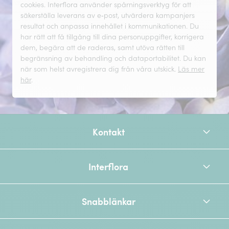
cookies. Interflora använder spårningsverktyg för att
säkerställa leverans av e‑post, utvärdera kampanjers
resultat och anpassa innehållet i kommunikationen. Du
har rätt att få tillgång till dina personuppgifter, korrigera
dem, begära att de raderas, samt utöva rätten till
begränsning av behandling och dataportabilitet. Du kan
när som helst avregistrera dig från våra utskick.
Läs mer
här
.
Kontakt
Interflora
Snabblänkar