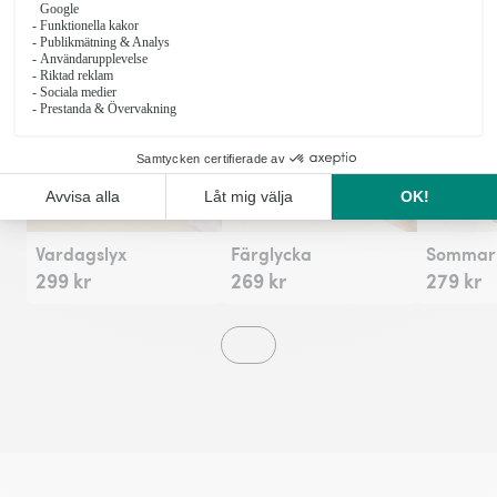
Fr
Vardagslyx
Färglycka
Sommarh
299 kr
269 kr
279 kr