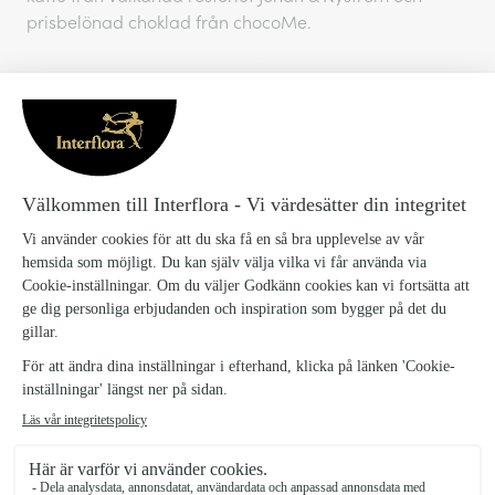
prisbelönad choklad från chocoMe.
Det här fika-kitet innehåller:
Bryggkaffe rostat av
Chokladkaka från
rosteriet Johan &
chocoMe med mörk
Nyström
choklad dekorerad med
kanderat citronskal,
chokladknappar med
lime-smak och
kanderade myntablad
Svensk honung
Te
Södermalmsblandning
1258296-Fikastund
SKU: