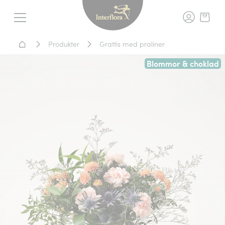
Interflora - blomleverans, t
Meny
Hem - Blomsterleverans
Produkter
Grattis med praliner
Blommor & choklad