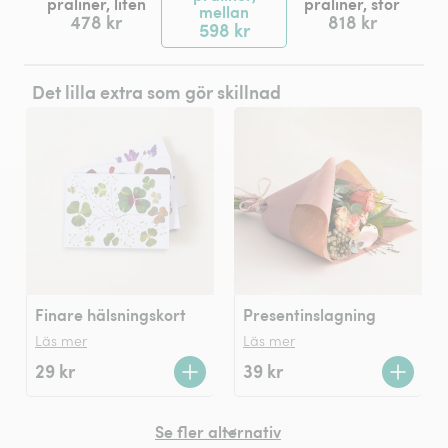
praliner, liten
praliner, stor
mellan
478 kr
818 kr
598 kr
Det lilla extra som gör skillnad
Finare hälsningskort
Presentinslagning
Läs mer
Läs mer
29 kr
39 kr
Se fler alternativ