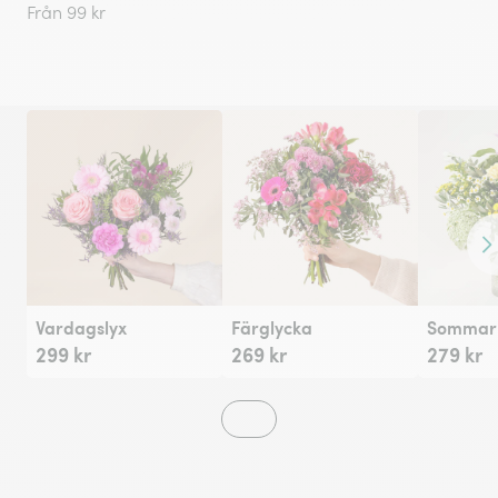
Från 99 kr
Fr
Vardagslyx
Färglycka
Sommarh
299 kr
269 kr
279 kr