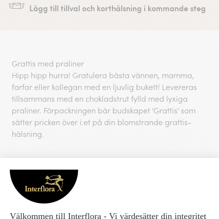
Lägg till tillval och korthälsning i kommande steg
Grattis med praliner
Hipp hipp hurra! Gratulera bästa vännen, mamma,
farfar eller kollegan med en ljuvlig bukett! Levereras
tillsammans med en chokladstrut fylld med lyxiga
praliner. Förpackningen bär budskapet 'Grattis' som
sätter pricken över i:et på din blomstrande grattis-
hälsning.
Buketten innehåller santini och nejlikor i vacker aprikos,
blå tistlar och lila limonium. Ramas vackert in av
vippigt grönt. Alla dessa blomsorter är hållbara med
lite extra omtanke. Med nytt vatten och ny diagonal
snittyta står sig buketten lite längre.