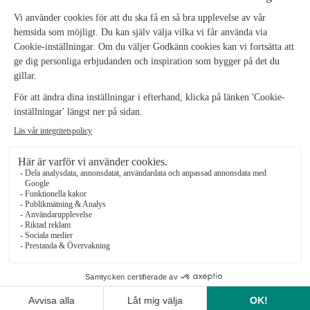
Oavsett vad som firas - födelsedag, nytt jobb,
namnsdag, familjetillökning eller giftermål, är det här
Blommogrammet det perfekta valet.
Vasen på bilderna ingår inte med buketten men du kan
lägga till andra passande vaser som tillval längre ner
på den här sidan.
1202804-1108-grattis-blommor-med-praliner
SKU:
Leveransinformation Blommogram