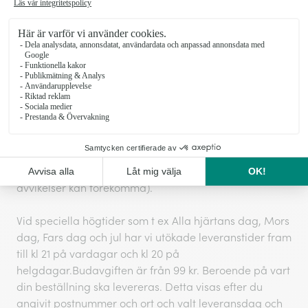
Leveransinformation Blommogram
Vi kan inte garantera leveranser vid exakta tider, men
vi gör alltid vårt yttersta för att ditt önskemål ska
hållas. Normalt sker leveranser vardagar kl 9-20 och
lördagar kl 11-17.
Leveranser till företag kommer levereras innan 16
under förutsättning att vi fått in ordern före kl 12 (lokala
avvikelser kan förekomma).
Vid speciella högtider som t ex Alla hjärtans dag, Mors
dag, Fars dag och jul har vi utökade leveranstider fram
till kl 21 på vardagar och kl 20 på
helgdagar.Budavgiften är från 99 kr. Beroende på vart
din beställning ska levereras. Detta visas efter du
angivit postnummer och ort och valt leveransdag och