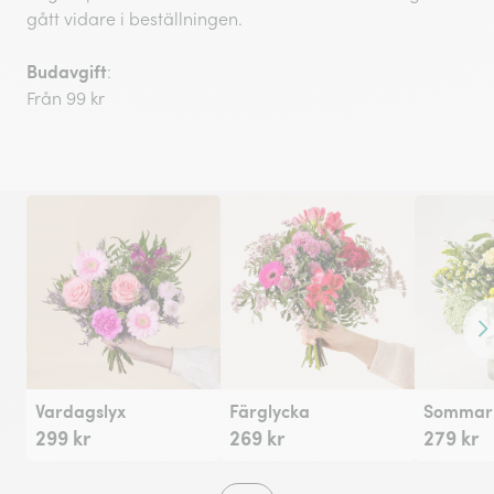
gått vidare i beställningen.
Budavgift
:
Från 99 kr
Fr
Vardagslyx
Färglycka
Sommarh
299 kr
269 kr
279 kr