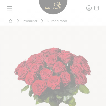
Interflora - blomleverans, t
Meny
Hem - Blomsterleverans
Produkter
30 röda rosor