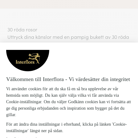
30 röda rosor
Uttryck dina känslor med en pampig bukett av 30 röda
rosor – den ultimata gesten för att uttrycka din kärlek
och uppskattning. Med en uppvaktning med den här
buketten av 30 röda rosor kommer din hälsning inte gå
obemärkt förbi.
Rosorna i buketten är storblommiga och är ungefär 60
cm höga.
1201541_Alla-hjartans-bukett_1
SKU: