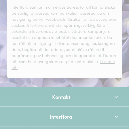
Interflora samlar in din e‑postadress för att kunna skicka
personligt anpassad kommunikation baserad på din
navigering på vår webbplats, förutsatt att du accepterar
cookies. Interflora använder spårningsverktyg för att
säkerställa leverans av e‑post, utvärdera kampanjers
resultat och anpassa innehållet i kommunikationen. Du
har rätt att få tillgång till dina personuppgifter, korrigera
dem, begära att de raderas, samt utöva rätten till
begränsning av behandling och dataportabilitet. Du kan
när som helst avregistrera dig från våra utskick.
Läs mer
här
.
Kontakt
Interflora