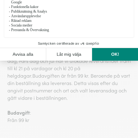
hållas. Normalt sker leveranser vardagar kl 9-20 och
lördagar kl 11-17.
Leveranser till företag kommer levereras innan 16
under förutsättning att vi fått in ordern före kl 12 (lokala
avvikelser kan förekomma).
Vid speciella högtider som t ex Alla hjärtans dag, Mors
dag, Fars dag och jul har vi utökade leveranstider fram
till kl 21 på vardagar och kl 20 på
helgdagar.Budavgiften är från 99 kr. Beroende på vart
din beställning ska levereras. Detta visas efter du
angivit postnummer och ort och valt leveransdag och
gått vidare i beställningen.
Budavgift
:
Från 99 kr