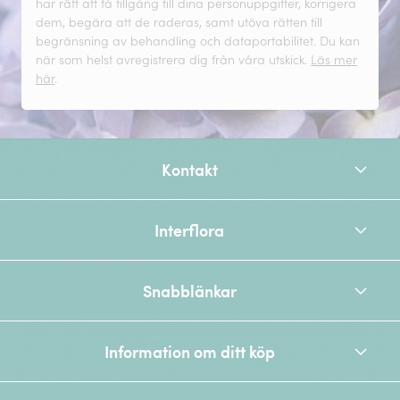
har rätt att få tillgång till dina personuppgifter, korrigera
dem, begära att de raderas, samt utöva rätten till
begränsning av behandling och dataportabilitet. Du kan
när som helst avregistrera dig från våra utskick.
Läs mer
här
.
Kontakt
Interflora
Snabblänkar
Information om ditt köp