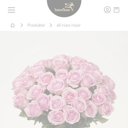
Interflora - blomleverans, t
Meny
Hem - Blomsterleverans
Produkter
40 rosa rosor