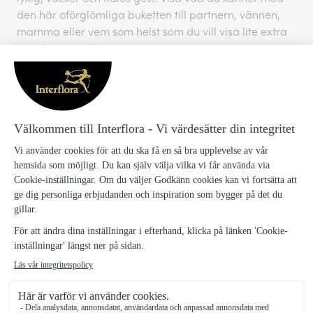
den här oförglömliga buketten till partnern, vännen,
mamma eller vem som helst som du vill visa lite extra
uppskattning till.
Rosorna i buketten är storblommiga och är ungefär 50
cm höga.
1201659-40-rosa-rosor
SKU:
Leveransinformation Blommogram
Vi kan inte garantera leveranser vid exakta tider, men
vi gör alltid vårt yttersta för att ditt önskemål ska