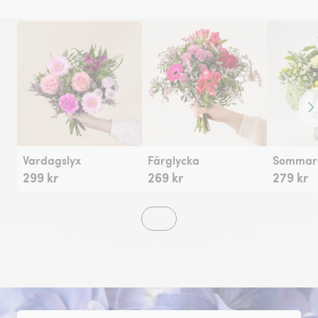
Fr
Vardagslyx
Färglycka
Sommarh
299 kr
269 kr
279 kr