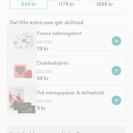
649 kr
1179 kr
1699 kr
Det lilla extra som gör skillnad
Finare hälsningskort
Läs mer
29 kr
Chokladhjärta
Läs mer
59 kr
Två näringspåsar & skötselråd
Läs mer
9 kr