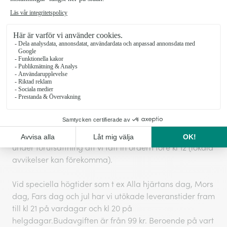
Leveransinformation Blommogram
Vi kan inte garantera leveranser vid exakta tider, men
vi gör alltid vårt yttersta för att ditt önskemål ska
hållas. Normalt sker leveranser vardagar kl 9-20 och
lördagar kl 11-17.
Leveranser till företag kommer levereras innan 16
under förutsättning att vi fått in ordern före kl 12 (lokala
avvikelser kan förekomma).
Vid speciella högtider som t ex Alla hjärtans dag, Mors
dag, Fars dag och jul har vi utökade leveranstider fram
till kl 21 på vardagar och kl 20 på
helgdagar.Budavgiften är från 99 kr. Beroende på vart