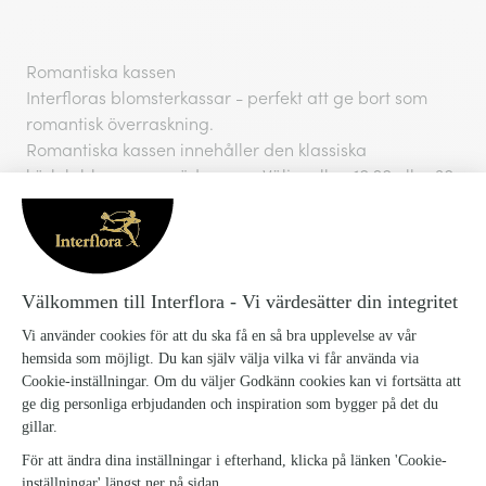
Romantiska kassen
Interfloras blomsterkassar - perfekt att ge bort som
romantisk överraskning.
Romantiska kassen innehåller den klassiska
kärleksblomman - röda rosor. Välj mellan 10,20 eller 30
stycken i en bukett till den du vill uppvakta. I denna
kasse ingår även en fin plåtask med 150 gram
geléhjärtan.
Observera att buketten i Romantiska kassen kan
behövas slås in i blomsterpapper för extra skydd
under transporten.
1201968-Romantiska-kassen_
SKU: