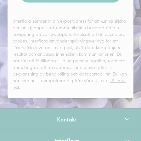
Interflora samlar in din e‑postadress för att kunna skicka
personligt anpassad kommunikation baserad på din
navigering på vår webbplats, förutsatt att du accepterar
cookies. Interflora använder spårningsverktyg för att
säkerställa leverans av e‑post, utvärdera kampanjers
resultat och anpassa innehållet i kommunikationen. Du
har rätt att få tillgång till dina personuppgifter, korrigera
dem, begära att de raderas, samt utöva rätten till
begränsning av behandling och dataportabilitet. Du kan
när som helst avregistrera dig från våra utskick.
Läs mer
här
.
Kontakt
Interflora