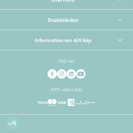
Snabblänkar
Information om ditt köp
Följ oss
Interflora på Facebook
Interflora på Instagram
Interflora på Linkedin
Interflora på Youtube
100% säkra köp
Klarna
Mastercard
Visa
American Express
Eurocard
Swish