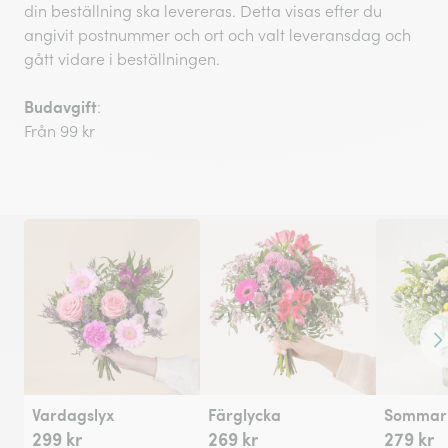
din beställning ska levereras. Detta visas efter du
angivit postnummer och ort och valt leveransdag och
gått vidare i beställningen.
Budavgift
:
Från 99 kr
Fr
Vardagslyx
Färglycka
Sommarh
299 kr
269 kr
279 kr