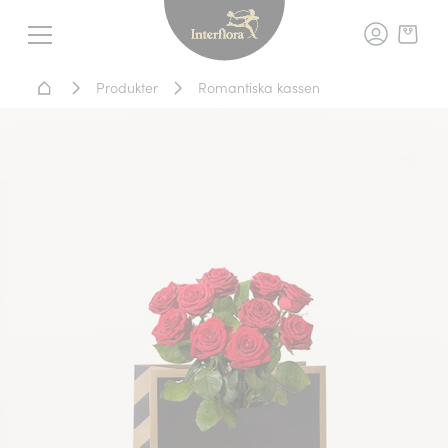
Interflora - blomleverans, t
Meny
Hem - Blomsterleverans
Produkter
Romantiska kassen