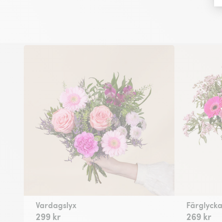
Vardagslyx
Färglyck
299 kr
269 kr