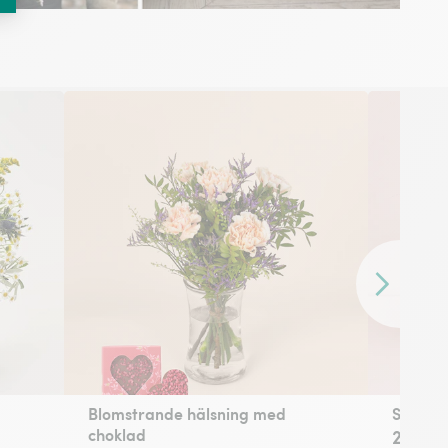
Framåt
Blomstrande hälsning med
Styrke
choklad
269 kr