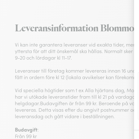
Leveransinformation Blommo
Vi kan inte garantera leveranser vid exakta tider, men vi
yttersta för att ditt önskemål ska hållas. Normalt sker 
9-20 och lördagar kl 11-17.
Leveranser till företag kommer levereras innan 16 under 
fått in ordern före kl 12 (lokala avvikelser kan förekomm
Vid speciella högtider som t ex Alla hjärtans dag, Mors
har vi utökade leveranstider fram till kl 21 på vardagar 
helgdagar.Budavgiften är från 99 kr. Beroende på vart 
levereras. Detta visas efter du angivit postnummer och 
leveransdag och gått vidare i beställningen.
Budavgift
:
Från 99 kr