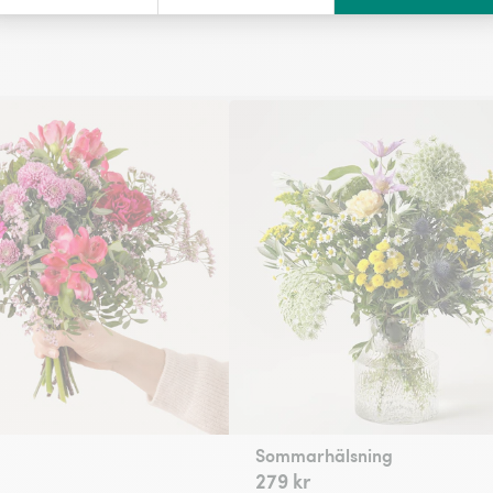
a
Sommarhälsning
279 kr