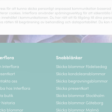
dress för att kunna skicka personligt anpassad kommunikation baserad
terar cookies. Interflora använder spårningsverktyg för att säkerställa
nnehållet i kommunikationen. Du har rätt att få tillgång till dina pers
a rätten till begränsning av behandling och dataportabilitet. Du kan 
terflora
Snabblänkar
 Interflora
Skicka blommor Födelsedag
esentkort
Skicka kondoleansblommor
ntakta oss
Skicka begravningsblommor
ba hos Interflora
Skicka presentkort
ta butik
Skicka blommor Stockholm
 historia
Skicka blommor Göteborg
icka blommor
Skicka blommor Malmö