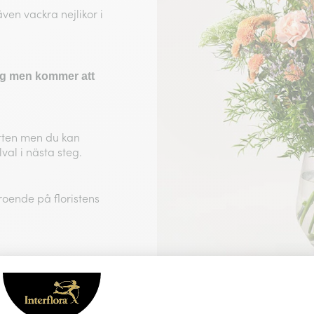
ven vackra nejlikor i
pig men kommer att
tten men du kan
val i nästa steg.
roende på floristens