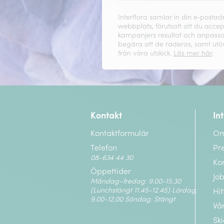
Interflora samlar in din e‑posta
webbplats, förutsatt att du accep
kampanjers resultat och anpassa i
begära att de raderas, samt utöv
från våra utskick.
Läs mer här
.
Kontakt
In
Kontaktformulär
Om
Telefon
Pr
08-634 44 30
Ko
Öppettider
Job
Måndag–fredag: 9.00-15.30
(Lunchstängt 11.45-12.45) Lördag:
Hit
9.00-12.00 Söndag: Stängt
Vår
Sk