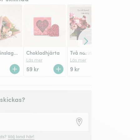
Framåt
Presentinslagning
Chokladhjärta
Två näringspåsar & skötselråd
Läs mer
Läs mer
59 kr
9 kr
skickas?
nds?
Välj land här!