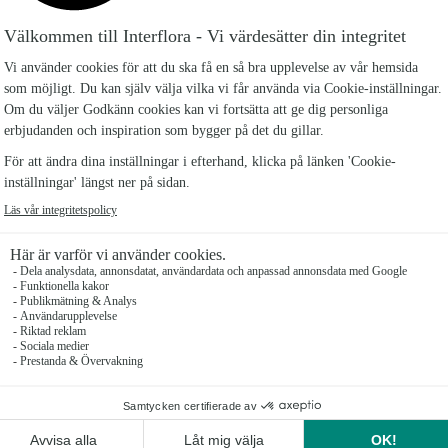
gram
 gör alltid vårt
leveranser vardagar kl
förutsättning att vi
a).
 dag, Fars dag och jul
och kl 20 på
din beställning ska
ort och valt