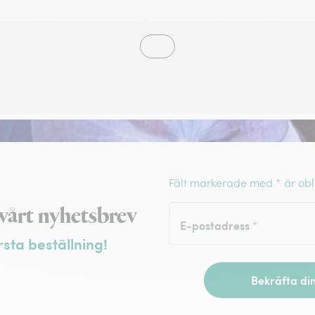
Fält markerade med * är obl
ör nyhetsbrev
vårt nyhetsbrev
E-postadress
*
rsta beställning!
Bekräfta din