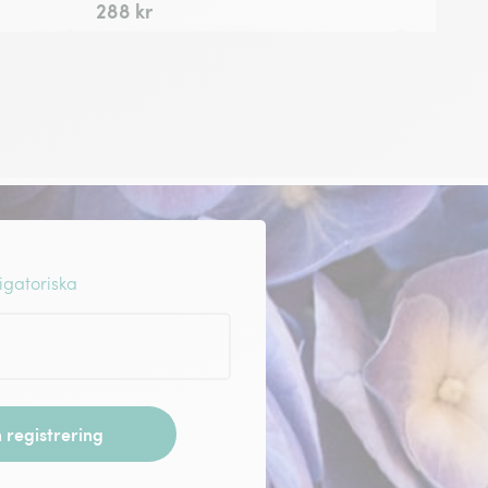
288 kr
igatoriska
 registrering