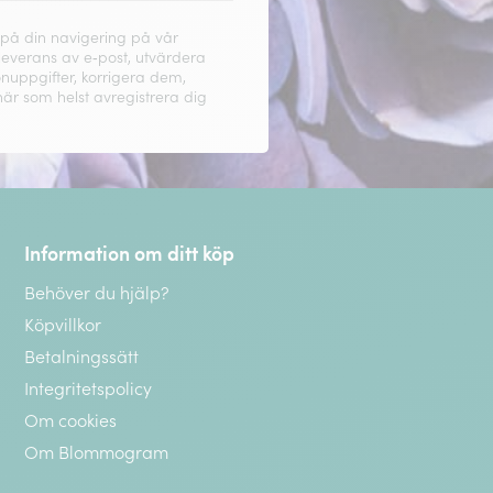
 på din navigering på vår
 leverans av e‑post, utvärdera
onuppgifter, korrigera dem,
när som helst avregistrera dig
Information om ditt köp
Behöver du hjälp?
Köpvillkor
Betalningssätt
Integritetspolicy
Om cookies
Om Blommogram