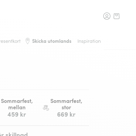
rans, tillbaka till startsidan
Skicka utomlands
resentkort
Inspiration
Sommarfest,
Sommarfest,
mellan
stor
459 kr
669 kr
ör skillnad