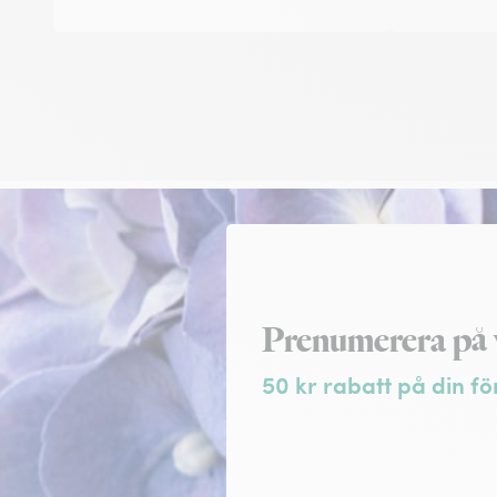
Registrera dig f
Prenumerera på 
50 kr rabatt på din fö