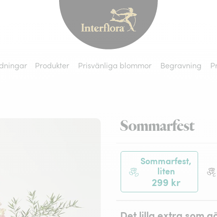
Interflora - blomleve
dningar
Produkter
Prisvänliga blommor
Begravning
P
Sommarfest
Sommarfest,
liten
299 kr
Det lilla extra som g