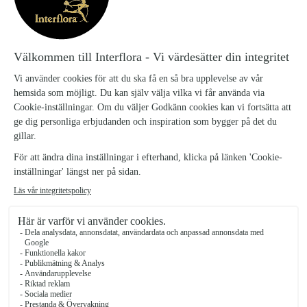
1221131-Strand-hjarta-mini
SKU:
Så levereras Blommogram till
Begravning
Vi behöver din beställning två vardagar innan
begravningsceremonin. I beställningsflödet anger du
tiden för själva ceremonin. Vi levererar din
begravningshälsning till kyrka, kapell eller
ceremoniplats i god tid innan ceremonin börjar.
På ceremoniplatsen är det vaktmästare eller
representant från begravningsbyrån som sedan
placerar ut blommorna runt kista eller urna. För att
göra ceremonin så vacker som möjligt.