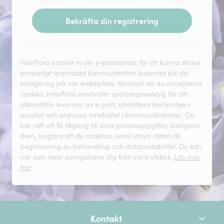
Bekräfta din registrering
Interflora samlar in din e‑postadress för att kunna skicka
personligt anpassad kommunikation baserad på din
navigering på vår webbplats, förutsatt att du accepterar
cookies. Interflora använder spårningsverktyg för att
säkerställa leverans av e‑post, utvärdera kampanjers
resultat och anpassa innehållet i kommunikationen. Du
har rätt att få tillgång till dina personuppgifter, korrigera
dem, begära att de raderas, samt utöva rätten till
begränsning av behandling och dataportabilitet. Du kan
när som helst avregistrera dig från våra utskick.
Läs mer
här
.
Kontakt