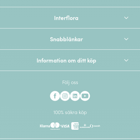
Interflora
Snabblänkar
Information om ditt köp
Följ oss
Interflora på Facebook
Interflora på Instagram
Interflora på Linkedin
Interflora på Youtube
100% säkra köp
Klarna
Mastercard
Visa
American Express
Eurocard
Swish