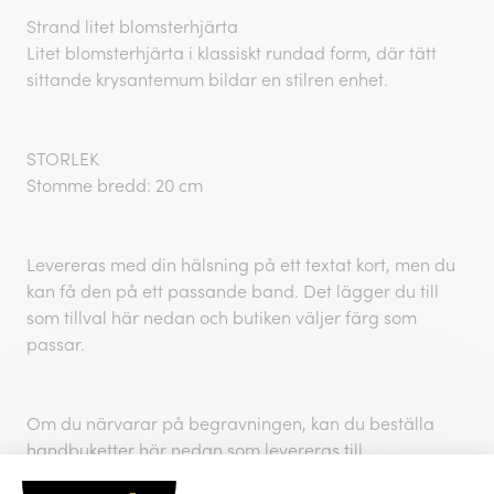
Strand litet blomsterhjärta
Litet blomsterhjärta i klassiskt rundad form, där tätt
sittande krysantemum bildar en stilren enhet.
STORLEK
Stomme bredd: 20 cm
Levereras med din hälsning på ett textat kort, men du
kan få den på ett passande band. Det lägger du till
som tillval här nedan och butiken väljer färg som
passar.
Om du närvarar på begravningen, kan du beställa
handbuketter här nedan som levereras till
begravningsplatsen.