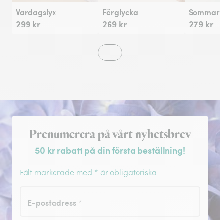
Vardagslyx
Färglycka
Sommarh
299 kr
269 kr
279 kr
Registrera dig för nyhetsbrev
Prenumerera på vårt nyhetsbrev
50 kr rabatt på din första beställning!
Fält markerade med * är obligatoriska
E-postadress
*