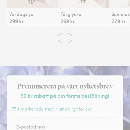
Vardagslyx
Färglycka
Sommarh
299 kr
269 kr
279 kr
Registrera dig för nyhetsbrev
Prenumerera på vårt nyhetsbrev
50 kr rabatt på din första beställning!
Fält markerade med * är obligatoriska
E-postadress
*