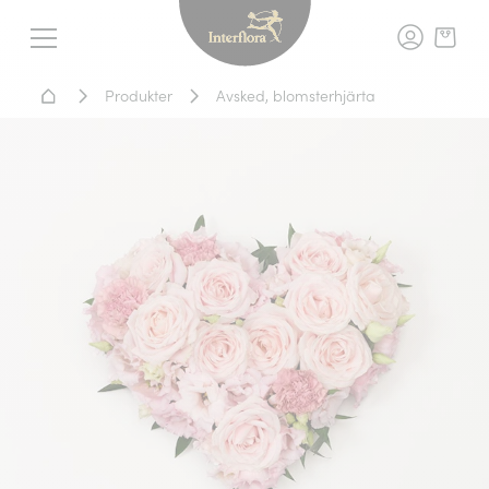
Interflora - blomleverans, t
Meny
Hem - Blomsterleverans
Produkter
Avsked, blomsterhjärta