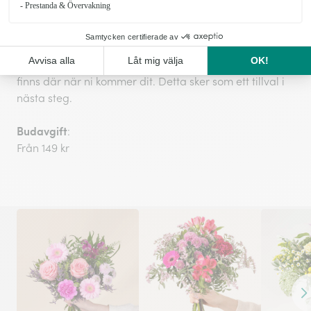
göra ceremonin så vacker som möjligt.
Kommer du själv närvara vid begravningen kan du
även lägga till handbuketter som tillval till din
beställning, då levereras de till ceremoniplatsen och
finns där när ni kommer dit. Detta sker som ett tillval i
nästa steg.
Budavgift
:
Från 149 kr
Fr