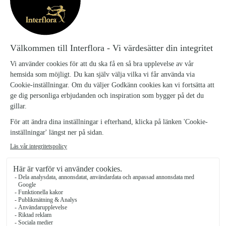
begravningsplatsen.
1221139-Avsked-hjarta
SKU:
Så levereras Blommogram till
Begravning
Vi behöver din beställning två vardagar innan
begravningsceremonin. I beställningsflödet anger du
tiden för själva ceremonin. Vi levererar din
begravningshälsning till kyrka, kapell eller
ceremoniplats i god tid innan ceremonin börjar.
På ceremoniplatsen är det vaktmästare eller
representant från begravningsbyrån som sedan
placerar ut blommorna runt kista eller urna. För att