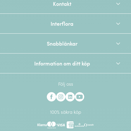
Kontakt
Interflora
Snabblänkar
Information om ditt köp
Följ oss
Interflora på Facebook
Interflora på Instagram
Interflora på Linkedin
Interflora på Youtube
100% säkra köp
Klarna
Mastercard
Visa
American Express
Eurocard
Swish