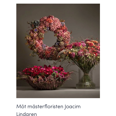
Möt mästerfloristen Joacim
Lindgren