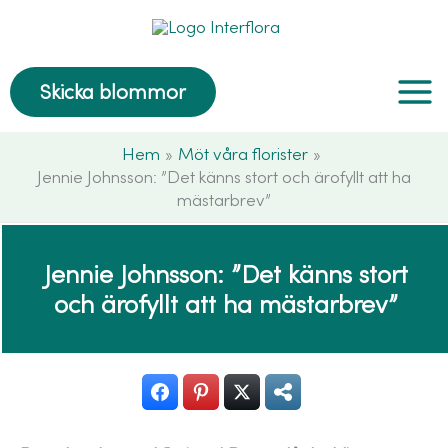
Hoppa
till
innehåll
Skicka blommor
Hem
Möt våra florister
Jennie Johnsson: ”Det känns stort och ärofyllt att ha
mästarbrev”
Jennie Johnsson: ”Det känns stort
och ärofyllt att ha mästarbrev”