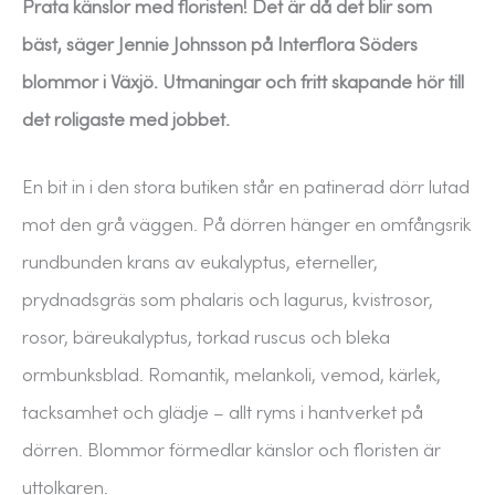
Prata känslor med floristen! Det är då det blir som
bäst, säger Jennie Johnsson på Interflora Söders
blommor i Växjö. Utmaningar och fritt skapande hör till
det roligaste med jobbet.
En bit in i den stora butiken står en patinerad dörr lutad
mot den grå väggen. På dörren hänger en omfångsrik
rundbunden krans av eukalyptus, eterneller,
prydnadsgräs som phalaris och lagurus, kvistrosor,
rosor, bäreukalyptus, torkad ruscus och bleka
ormbunksblad. Romantik, melankoli, vemod, kärlek,
tacksamhet och glädje – allt ryms i hantverket på
dörren. Blommor förmedlar känslor och floristen är
uttolkaren.